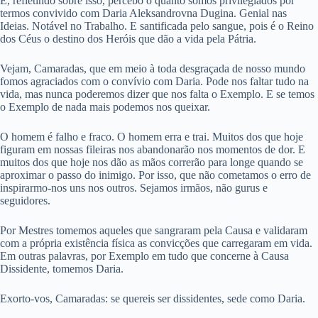
E, refletindo sobre isso, percebo o quanto somos privilegiados por
termos convivido com Daria Aleksandrovna Dugina. Genial nas
Ideias. Notável no Trabalho. E santificada pelo sangue, pois é o Reino
dos Céus o destino dos Heróis que dão a vida pela Pátria.
Vejam, Camaradas, que em meio à toda desgraçada de nosso mundo
fomos agraciados com o convívio com Daria. Pode nos faltar tudo na
vida, mas nunca poderemos dizer que nos falta o Exemplo. E se temos
o Exemplo de nada mais podemos nos queixar.
O homem é falho e fraco. O homem erra e trai. Muitos dos que hoje
figuram em nossas fileiras nos abandonarão nos momentos de dor. E
muitos dos que hoje nos dão as mãos correrão para longe quando se
aproximar o passo do inimigo. Por isso, que não cometamos o erro de
inspirarmo-nos uns nos outros. Sejamos irmãos, não gurus e
seguidores.
Por Mestres tomemos aqueles que sangraram pela Causa e validaram
com a própria existência física as convicções que carregaram em vida.
Em outras palavras, por Exemplo em tudo que concerne à Causa
Dissidente, tomemos Daria.
Exorto-vos, Camaradas: se quereis ser dissidentes, sede como Daria.