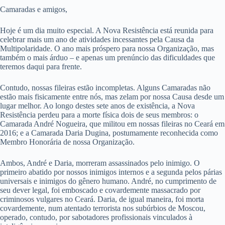
Camaradas e amigos,
Hoje é um dia muito especial. A Nova Resistência está reunida para
celebrar mais um ano de atividades incessantes pela Causa da
Multipolaridade. O ano mais próspero para nossa Organização, mas
também o mais árduo – e apenas um prenúncio das dificuldades que
teremos daqui para frente.
Contudo, nossas fileiras estão incompletas. Alguns Camaradas não
estão mais fisicamente entre nós, mas zelam por nossa Causa desde um
lugar melhor. Ao longo destes sete anos de existência, a Nova
Resistência perdeu para a morte física dois de seus membros: o
Camarada André Nogueira, que militou em nossas fileiras no Ceará em
2016; e a Camarada Daria Dugina, postumamente reconhecida como
Membro Honorária de nossa Organização.
Ambos, André e Daria, morreram assassinados pelo inimigo. O
primeiro abatido por nossos inimigos internos e a segunda pelos párias
universais e inimigos do gênero humano. André, no cumprimento de
seu dever legal, foi emboscado e covardemente massacrado por
criminosos vulgares no Ceará. Daria, de igual maneira, foi morta
covardemente, num atentado terrorista nos subúrbios de Moscou,
operado, contudo, por sabotadores profissionais vinculados à