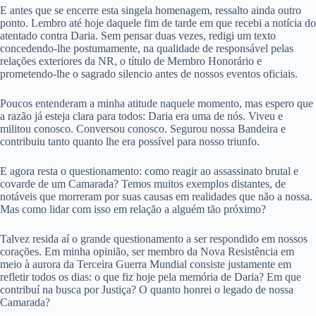
E antes que se encerre esta singela homenagem, ressalto ainda outro
ponto. Lembro até hoje daquele fim de tarde em que recebi a notícia do
atentado contra Daria. Sem pensar duas vezes, redigi um texto
concedendo-lhe postumamente, na qualidade de responsável pelas
relações exteriores da NR, o título de Membro Honorário e
prometendo-lhe o sagrado silencio antes de nossos eventos oficiais.
Poucos entenderam a minha atitude naquele momento, mas espero que
a razão já esteja clara para todos: Daria era uma de nós. Viveu e
militou conosco. Conversou conosco. Segurou nossa Bandeira e
contribuiu tanto quanto lhe era possível para nosso triunfo.
E agora resta o questionamento: como reagir ao assassinato brutal e
covarde de um Camarada? Temos muitos exemplos distantes, de
notáveis que morreram por suas causas em realidades que não a nossa.
Mas como lidar com isso em relação a alguém tão próximo?
Talvez resida aí o grande questionamento a ser respondido em nossos
corações. Em minha opinião, ser membro da Nova Resistência em
meio à aurora da Terceira Guerra Mundial consiste justamente em
refletir todos os dias: o que fiz hoje pela memória de Daria? Em que
contribuí na busca por Justiça? O quanto honrei o legado de nossa
Camarada?