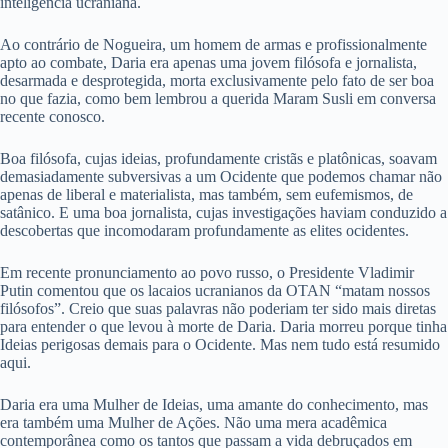
inteligência ucraniana.
Ao contrário de Nogueira, um homem de armas e profissionalmente
apto ao combate, Daria era apenas uma jovem filósofa e jornalista,
desarmada e desprotegida, morta exclusivamente pelo fato de ser boa
no que fazia, como bem lembrou a querida Maram Susli em conversa
recente conosco.
Boa filósofa, cujas ideias, profundamente cristãs e platônicas, soavam
demasiadamente subversivas a um Ocidente que podemos chamar não
apenas de liberal e materialista, mas também, sem eufemismos, de
satânico. E uma boa jornalista, cujas investigações haviam conduzido a
descobertas que incomodaram profundamente as elites ocidentes.
Em recente pronunciamento ao povo russo, o Presidente Vladimir
Putin comentou que os lacaios ucranianos da OTAN “matam nossos
filósofos”. Creio que suas palavras não poderiam ter sido mais diretas
para entender o que levou à morte de Daria. Daria morreu porque tinha
Ideias perigosas demais para o Ocidente. Mas nem tudo está resumido
aqui.
Daria era uma Mulher de Ideias, uma amante do conhecimento, mas
era também uma Mulher de Ações. Não uma mera acadêmica
contemporânea como os tantos que passam a vida debruçados em