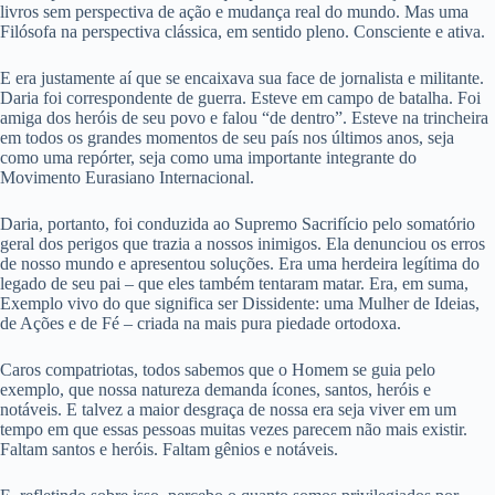
livros sem perspectiva de ação e mudança real do mundo. Mas uma
Filósofa na perspectiva clássica, em sentido pleno. Consciente e ativa.
E era justamente aí que se encaixava sua face de jornalista e militante.
Daria foi correspondente de guerra. Esteve em campo de batalha. Foi
amiga dos heróis de seu povo e falou “de dentro”. Esteve na trincheira
em todos os grandes momentos de seu país nos últimos anos, seja
como uma repórter, seja como uma importante integrante do
Movimento Eurasiano Internacional.
Daria, portanto, foi conduzida ao Supremo Sacrifício pelo somatório
geral dos perigos que trazia a nossos inimigos. Ela denunciou os erros
de nosso mundo e apresentou soluções. Era uma herdeira legítima do
legado de seu pai – que eles também tentaram matar. Era, em suma,
Exemplo vivo do que significa ser Dissidente: uma Mulher de Ideias,
de Ações e de Fé – criada na mais pura piedade ortodoxa.
Caros compatriotas, todos sabemos que o Homem se guia pelo
exemplo, que nossa natureza demanda ícones, santos, heróis e
notáveis. E talvez a maior desgraça de nossa era seja viver em um
tempo em que essas pessoas muitas vezes parecem não mais existir.
Faltam santos e heróis. Faltam gênios e notáveis.