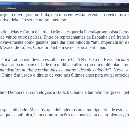
argo no novo governo Lula, deu uma entrevista recente aos veículos of
otivo dela não ser de nosso interesse.
o de ideias e fórum de articulação da esquerda liberal-progressista iber
e vários outros países. Entre os representantes da Espanha está Irene 
rovavelmente como gaiatos, para dar credibilidade “anti-imperialista” e
 México de López-Obrador também se recusou a participar.
érica Latina não devem escolher entre OTAN e Eixo da Resistência. Seg
érica Latina trata-se mais de um multilateralismo (ou um multipolarismo
pandemias, mudanças climáticas e outros “desafios globais”.
Nesse sen
China têm usado o direito de veto nos últimos anos para evitar atroci
rtido Democrata, com elogios a Barack Obama e também “surpresa” pel
respeitabilidade. Mas nós, que defendemos uma multipolaridade estrita,
ional que econômica, bem como soluções nacionais para os problemas gl