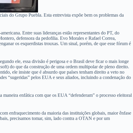
iciais do Grupo Puebla. Esta entrevista expõe bem os problemas da
o-americana. Entre suas lideranças estão representantes do PT, do
Montero, defensora da pedofilia. Evo Morales e Rafael Correa,
 enganar os esquerdistas trouxas. Um sinal, porém, de que esse fórum é
undo ele, essa divisão é perigosa e o Brasil deve ficar o mais longe
 soft) do que da construção de uma ordem multipolar de pleno direito.
tido, ele insiste que é absurdo que países tenham direito a veto no
dades “sugeridas” pelos EUA e seus aliados, incluindo a condenação do
a maneira enfática com que os EUA “defenderam” o processo eleitoral
 com enfraquecimento da maioria das instituições globais, maior ênfase
obais, precisamos tomar, sim, lado contra a OTAN e por um