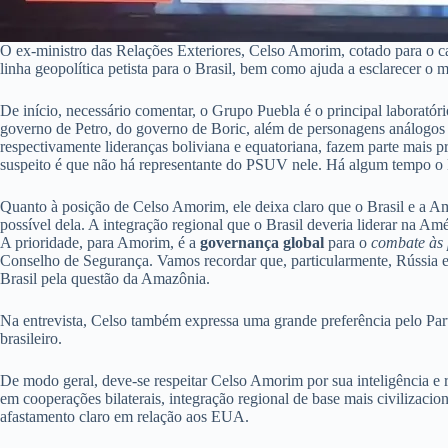
O ex-ministro das Relações Exteriores, Celso Amorim, cotado para o c
linha geopolítica petista para o Brasil, bem como ajuda a esclarecer o m
De início, necessário comentar, o Grupo Puebla é o principal laboratóri
governo de Petro, do governo de Boric, além de personagens análogos d
respectivamente lideranças boliviana e equatoriana, fazem parte mais p
suspeito é que não há representante do PSUV nele. Há algum tempo o
Quanto à posição de Celso Amorim, ele deixa claro que o Brasil e a Am
possível dela. A integração regional que o Brasil deveria liderar na Am
A prioridade, para Amorim, é a
governança global
para o
combate às 
Conselho de Segurança. Vamos recordar que, particularmente, Rússia e 
Brasil pela questão da Amazônia.
Na entrevista, Celso também expressa uma grande preferência pelo Pa
brasileiro.
De modo geral, deve-se respeitar Celso Amorim por sua inteligência e 
em cooperações bilaterais, integração regional de base mais civilizac
afastamento claro em relação aos EUA.