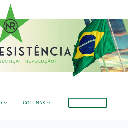
O
COLUNAS
Torne-se Membro