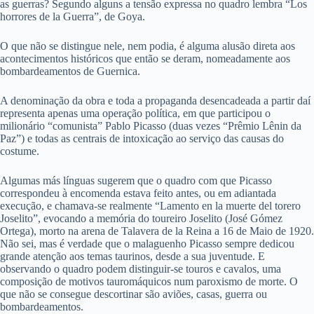
as guerras? Segundo alguns a tensão expressa no quadro lembra “Los
horrores de la Guerra”, de Goya.
O que não se distingue nele, nem podia, é alguma alusão direta aos
acontecimentos históricos que então se deram, nomeadamente aos
bombardeamentos de Guernica.
A denominação da obra e toda a propaganda desencadeada a partir daí
representa apenas uma operação política, em que participou o
milionário “comunista” Pablo Picasso (duas vezes “Prêmio Lênin da
Paz”) e todas as centrais de intoxicação ao serviço das causas do
costume.
Algumas más línguas sugerem que o quadro com que Picasso
correspondeu à encomenda estava feito antes, ou em adiantada
execução, e chamava-se realmente “Lamento en la muerte del torero
Joselito”, evocando a memória do toureiro Joselito (José Gómez
Ortega), morto na arena de Talavera de la Reina a 16 de Maio de 1920.
Não sei, mas é verdade que o malaguenho Picasso sempre dedicou
grande atenção aos temas taurinos, desde a sua juventude. E
observando o quadro podem distinguir-se touros e cavalos, uma
composição de motivos tauromáquicos num paroxismo de morte. O
que não se consegue descortinar são aviões, casas, guerra ou
bombardeamentos.