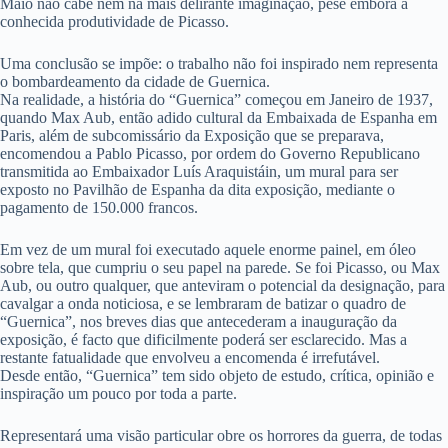
Maio não cabe nem na mais delirante imaginação, pese embora a
conhecida produtividade de Picasso.
Uma conclusão se impõe: o trabalho não foi inspirado nem representa
o bombardeamento da cidade de Guernica.
Na realidade, a história do “Guernica” começou em Janeiro de 1937,
quando Max Aub, então adido cultural da Embaixada de Espanha em
Paris, além de subcomissário da Exposição que se preparava,
encomendou a Pablo Picasso, por ordem do Governo Republicano
transmitida ao Embaixador Luís Araquistáin, um mural para ser
exposto no Pavilhão de Espanha da dita exposição, mediante o
pagamento de 150.000 francos.
Em vez de um mural foi executado aquele enorme painel, em óleo
sobre tela, que cumpriu o seu papel na parede. Se foi Picasso, ou Max
Aub, ou outro qualquer, que anteviram o potencial da designação, para
cavalgar a onda noticiosa, e se lembraram de batizar o quadro de
“Guernica”, nos breves dias que antecederam a inauguração da
exposição, é facto que dificilmente poderá ser esclarecido. Mas a
restante fatualidade que envolveu a encomenda é irrefutável.
Desde então, “Guernica” tem sido objeto de estudo, crítica, opinião e
inspiração um pouco por toda a parte.
Representará uma visão particular obre os horrores da guerra, de todas