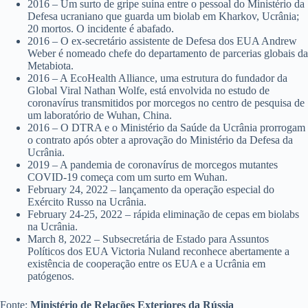
2016 – Um surto de gripe suína entre o pessoal do Ministério da
Defesa ucraniano que guarda um biolab em Kharkov, Ucrânia;
20 mortos. O incidente é abafado.
2016 – O ex-secretário assistente de Defesa dos EUA Andrew
Weber é nomeado chefe do departamento de parcerias globais da
Metabiota.
2016 – A EcoHealth Alliance, uma estrutura do fundador da
Global Viral Nathan Wolfe, está envolvida no estudo de
coronavírus transmitidos por morcegos no centro de pesquisa de
um laboratório de Wuhan, China.
2016 – O DTRA e o Ministério da Saúde da Ucrânia prorrogam
o contrato após obter a aprovação do Ministério da Defesa da
Ucrânia.
2019 – A pandemia de coronavírus de morcegos mutantes
COVID-19 começa com um surto em Wuhan.
February 24, 2022 – lançamento da operação especial do
Exército Russo na Ucrânia.
February 24-25, 2022 – rápida eliminação de cepas em biolabs
na Ucrânia.
March 8, 2022 – Subsecretária de Estado para Assuntos
Políticos dos EUA Victoria Nuland reconhece abertamente a
existência de cooperação entre os EUA e a Ucrânia em
patógenos.
Fonte:
Ministério de Relações Exteriores da Rússia