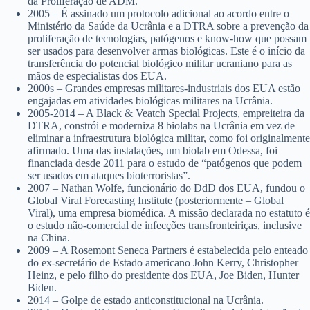
da Proliferação de ADM.
2005 – É assinado um protocolo adicional ao acordo entre o
Ministério da Saúde da Ucrânia e a DTRA sobre a prevenção da
proliferação de tecnologias, patógenos e know-how que possam
ser usados para desenvolver armas biológicas. Este é o início da
transferência do potencial biológico militar ucraniano para as
mãos de especialistas dos EUA.
2000s – Grandes empresas militares-industriais dos EUA estão
engajadas em atividades biológicas militares na Ucrânia.
2005-2014 – A Black & Veatch Special Projects, empreiteira da
DTRA, constrói e moderniza 8 biolabs na Ucrânia em vez de
eliminar a infraestrutura biológica militar, como foi originalmente
afirmado. Uma das instalações, um biolab em Odessa, foi
financiada desde 2011 para o estudo de “patógenos que podem
ser usados em ataques bioterroristas”.
2007 – Nathan Wolfe, funcionário do DdD dos EUA, fundou o
Global Viral Forecasting Institute (posteriormente – Global
Viral), uma empresa biomédica. A missão declarada no estatuto é
o estudo não-comercial de infecções transfronteiriças, inclusive
na China.
2009 – A Rosemont Seneca Partners é estabelecida pelo enteado
do ex-secretário de Estado americano John Kerry, Christopher
Heinz, e pelo filho do presidente dos EUA, Joe Biden, Hunter
Biden.
2014 – Golpe de estado anticonstitucional na Ucrânia.