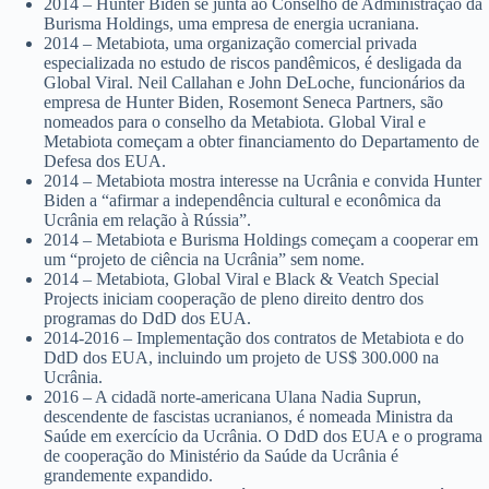
2014 – Hunter Biden se junta ao Conselho de Administração da
Burisma Holdings, uma empresa de energia ucraniana.
2014 – Metabiota, uma organização comercial privada
especializada no estudo de riscos pandêmicos, é desligada da
Global Viral. Neil Callahan e John DeLoche, funcionários da
empresa de Hunter Biden, Rosemont Seneca Partners, são
nomeados para o conselho da Metabiota. Global Viral e
Metabiota começam a obter financiamento do Departamento de
Defesa dos EUA.
2014 – Metabiota mostra interesse na Ucrânia e convida Hunter
Biden a “afirmar a independência cultural e econômica da
Ucrânia em relação à Rússia”.
2014 – Metabiota e Burisma Holdings começam a cooperar em
um “projeto de ciência na Ucrânia” sem nome.
2014 – Metabiota, Global Viral e Black & Veatch Special
Projects iniciam cooperação de pleno direito dentro dos
programas do DdD dos EUA.
2014-2016 – Implementação dos contratos de Metabiota e do
DdD dos EUA, incluindo um projeto de US$ 300.000 na
Ucrânia.
2016 – A cidadã norte-americana Ulana Nadia Suprun,
descendente de fascistas ucranianos, é nomeada Ministra da
Saúde em exercício da Ucrânia. O DdD dos EUA e o programa
de cooperação do Ministério da Saúde da Ucrânia é
grandemente expandido.