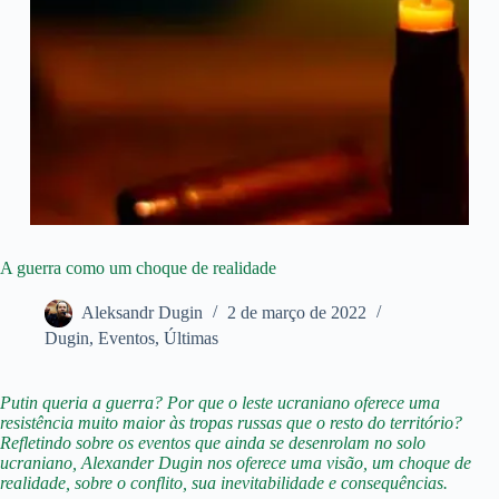
A guerra como um choque de realidade
Aleksandr Dugin
2 de março de 2022
Dugin
,
Eventos
,
Últimas
Putin queria a guerra? Por que o leste ucraniano oferece uma
resistência muito maior às tropas russas que o resto do território?
Refletindo sobre os eventos que ainda se desenrolam no solo
ucraniano, Alexander Dugin nos oferece uma visão, um choque de
realidade, sobre o conflito, sua inevitabilidade e consequências.