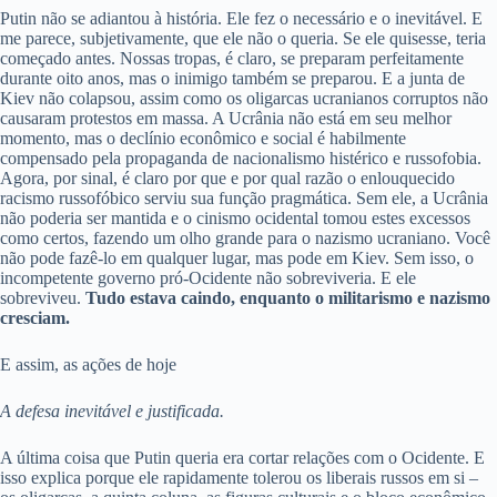
Putin não se adiantou à história. Ele fez o necessário e o inevitável. E
me parece, subjetivamente, que ele não o queria. Se ele quisesse, teria
começado antes. Nossas tropas, é claro, se preparam perfeitamente
durante oito anos, mas o inimigo também se preparou. E a junta de
Kiev não colapsou, assim como os oligarcas ucranianos corruptos não
causaram protestos em massa. A Ucrânia não está em seu melhor
momento, mas o declínio econômico e social é habilmente
compensado pela propaganda de nacionalismo histérico e russofobia.
Agora, por sinal, é claro por que e por qual razão o enlouquecido
racismo russofóbico serviu sua função pragmática. Sem ele, a Ucrânia
não poderia ser mantida e o cinismo ocidental tomou estes excessos
como certos, fazendo um olho grande para o nazismo ucraniano. Você
não pode fazê-lo em qualquer lugar, mas pode em Kiev. Sem isso, o
incompetente governo pró-Ocidente não sobreviveria. E ele
sobreviveu.
Tudo estava caindo, enquanto o militarismo e nazismo
cresciam.
E assim, as ações de hoje
A defesa inevitável e justificada.
A última coisa que Putin queria era cortar relações com o Ocidente. E
isso explica porque ele rapidamente tolerou os liberais russos em si –