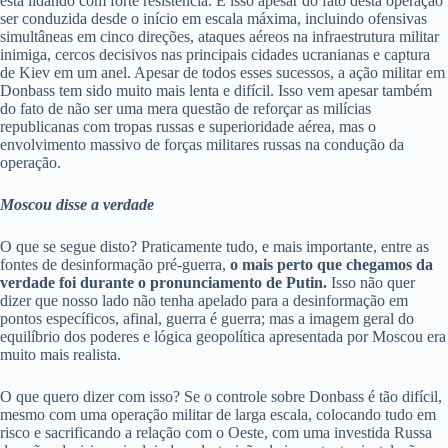
está lidando com forte resistência. E isso apesar do fato desta operação
ser conduzida desde o início em escala máxima, incluindo ofensivas
simultâneas em cinco direções, ataques aéreos na infraestrutura militar
inimiga, cercos decisivos nas principais cidades ucranianas e captura
de Kiev em um anel. Apesar de todos esses sucessos, a ação militar em
Donbass tem sido muito mais lenta e difícil. Isso vem apesar também
do fato de não ser uma mera questão de reforçar as milícias
republicanas com tropas russas e superioridade aérea, mas o
envolvimento massivo de forças militares russas na condução da
operação.
Moscou disse a verdade
O que se segue disto? Praticamente tudo, e mais importante, entre as
fontes de desinformação pré-guerra,
o mais perto que chegamos da
verdade foi durante o pronunciamento de Putin.
Isso não quer
dizer que nosso lado não tenha apelado para a desinformação em
pontos específicos, afinal, guerra é guerra; mas a imagem geral do
equilíbrio dos poderes e lógica geopolítica apresentada por Moscou era
muito mais realista.
O que quero dizer com isso? Se o controle sobre Donbass é tão difícil,
mesmo com uma operação militar de larga escala, colocando tudo em
risco e sacrificando a relação com o Oeste, com uma investida Russa