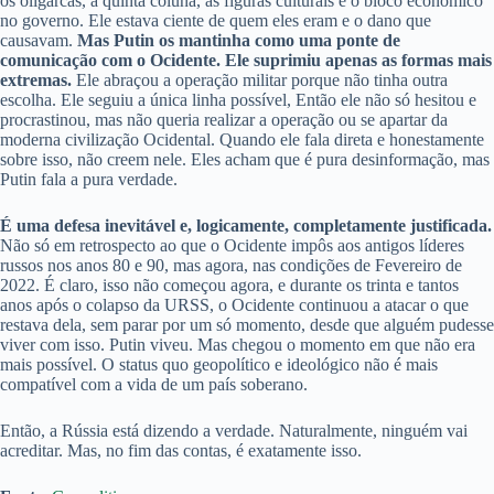
os oligarcas, a quinta coluna, as figuras culturais e o bloco econômico
no governo. Ele estava ciente de quem eles eram e o dano que
causavam.
Mas Putin os mantinha como uma ponte de
comunicação com o Ocidente. Ele suprimiu apenas as formas mais
extremas.
Ele abraçou a operação militar porque não tinha outra
escolha. Ele seguiu a única linha possível, Então ele não só hesitou e
procrastinou, mas não queria realizar a operação ou se apartar da
moderna civilização Ocidental. Quando ele fala direta e honestamente
sobre isso, não creem nele. Eles acham que é pura desinformação, mas
Putin fala a pura verdade.
É uma defesa inevitável e, logicamente, completamente justificada.
Não só em retrospecto ao que o Ocidente impôs aos antigos líderes
russos nos anos 80 e 90, mas agora, nas condições de Fevereiro de
2022. É claro, isso não começou agora, e durante os trinta e tantos
anos após o colapso da URSS, o Ocidente continuou a atacar o que
restava dela, sem parar por um só momento, desde que alguém pudesse
viver com isso. Putin viveu. Mas chegou o momento em que não era
mais possível. O status quo geopolítico e ideológico não é mais
compatível com a vida de um país soberano.
Então, a Rússia está dizendo a verdade. Naturalmente, ninguém vai
acreditar. Mas, no fim das contas, é exatamente isso.