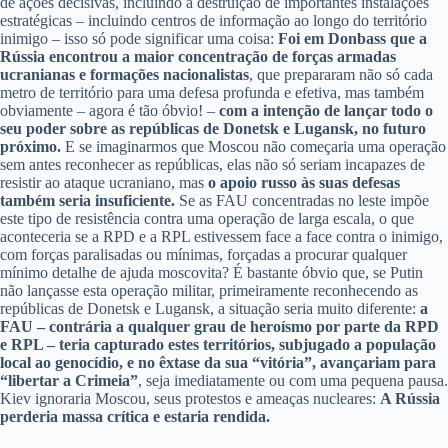
de ações decisivas, incluindo a destruição de importantes instalações
estratégicas – incluindo centros de informação ao longo do território
inimigo – isso só pode significar uma coisa:
Foi em Donbass que a
Rússia encontrou a maior concentração de forças armadas
ucranianas e formações nacionalistas
, que prepararam não só cada
metro de território para uma defesa profunda e efetiva, mas também
obviamente – agora é tão óbvio! –
com a intenção de lançar todo o
seu poder sobre as repúblicas de Donetsk e Lugansk, no futuro
próximo.
E se imaginarmos que Moscou não começaria uma operação
sem antes reconhecer as repúblicas, elas não só seriam incapazes de
resistir ao ataque ucraniano, mas
o apoio russo às suas defesas
também seria insuficiente.
Se as FAU concentradas no leste impõe
este tipo de resistência contra uma operação de larga escala, o que
aconteceria se a RPD e a RPL estivessem face a face contra o inimigo,
com forças paralisadas ou mínimas, forçadas a procurar qualquer
mínimo detalhe de ajuda moscovita? É bastante óbvio que, se Putin
não lançasse esta operação militar, primeiramente reconhecendo as
repúblicas de Donetsk e Lugansk, a situação seria muito diferente:
a
FAU – contrária a qualquer grau de heroísmo por parte da RPD
e RPL – teria capturado estes territórios, subjugado a população
local ao genocídio, e no êxtase da sua “vitória”, avançariam para
“libertar a Crimeia”
, seja imediatamente ou com uma pequena pausa.
Kiev ignoraria Moscou, seus protestos e ameaças nucleares:
A Rússia
perderia massa crítica e estaria rendida.