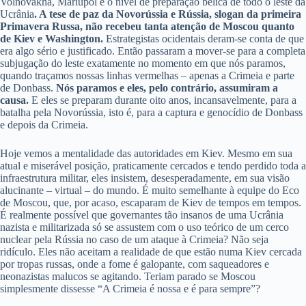
Volnovakha, Mariupol e o nível de preparação bélica de todo o leste da
Ucrânia
. A tese de paz da Novorússia e Rússia, slogan da primeira
Primavera Russa, não recebeu tanta atenção de Moscou quanto
de Kiev e Washington.
Estrategistas ocidentais deram-se conta de que
era algo sério e justificado. Então passaram a mover-se para a completa
subjugação do leste exatamente no momento em que nós paramos,
quando traçamos nossas linhas vermelhas – apenas a Crimeia e parte
de Donbass.
Nós paramos e eles, pelo contrário, assumiram a
causa.
E eles se preparam durante oito anos, incansavelmente, para a
batalha pela Novorússia, isto é, para a captura e genocídio de Donbass
e depois da Crimeia.
Hoje vemos a mentalidade das autoridades em Kiev. Mesmo em sua
atual e miserável posição, praticamente cercados e tendo perdido toda a
infraestrutura militar, eles insistem, desesperadamente, em sua visão
alucinante – virtual – do mundo. É muito semelhante à equipe do Eco
de Moscou, que, por acaso, escaparam de Kiev de tempos em tempos.
É realmente possível que governantes tão insanos de uma Ucrânia
nazista e militarizada só se assustem com o uso teórico de um cerco
nuclear pela Rússia no caso de um ataque à Crimeia? Não seja
ridículo. Eles não aceitam a realidade de que estão numa Kiev cercada
por tropas russas, onde a fome é galopante, com saqueadores e
neonazistas malucos se agitando. Teriam parado se Moscou
simplesmente dissesse “A Crimeia é nossa e é para sempre”?