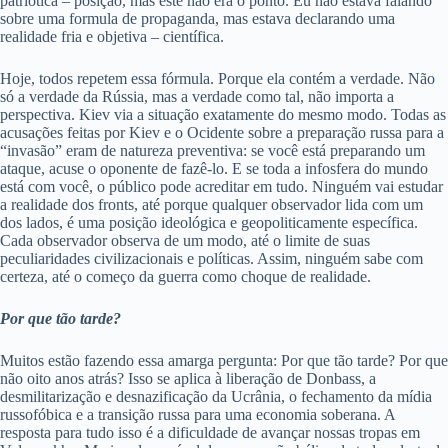
patriótica – posição, mas este não era o ponto. Eu não estava falando
sobre uma formula de propaganda, mas estava declarando uma
realidade fria e objetiva – científica.
Hoje, todos repetem essa fórmula. Porque ela contém a verdade. Não
só a verdade da Rússia, mas a verdade como tal, não importa a
perspectiva. Kiev via a situação exatamente do mesmo modo. Todas as
acusações feitas por Kiev e o Ocidente sobre a preparação russa para a
“invasão” eram de natureza preventiva: se você está preparando um
ataque, acuse o oponente de fazê-lo. E se toda a infosfera do mundo
está com você, o público pode acreditar em tudo. Ninguém vai estudar
a realidade dos fronts, até porque qualquer observador lida com um
dos lados, é uma posição ideológica e geopoliticamente específica.
Cada observador observa de um modo, até o limite de suas
peculiaridades civilizacionais e políticas. Assim, ninguém sabe com
certeza, até o começo da guerra como choque de realidade.
Por que tão tarde?
Muitos estão fazendo essa amarga pergunta: Por que tão tarde? Por que
não oito anos atrás? Isso se aplica à liberação de Donbass, a
desmilitarização e desnazificação da Ucrânia, o fechamento da mídia
russofóbica e a transição russa para uma economia soberana. A
resposta para tudo isso é a dificuldade de avançar nossas tropas em