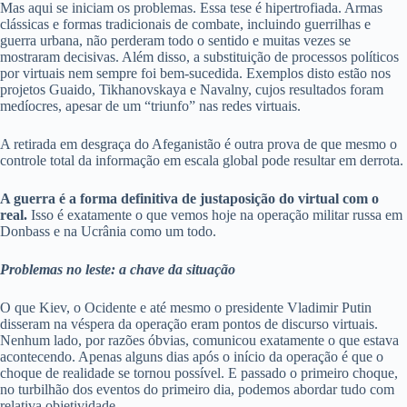
Mas aqui se iniciam os problemas. Essa tese é hipertrofiada. Armas
clássicas e formas tradicionais de combate, incluindo guerrilhas e
guerra urbana, não perderam todo o sentido e muitas vezes se
mostraram decisivas. Além disso, a substituição de processos políticos
por virtuais nem sempre foi bem-sucedida. Exemplos disto estão nos
projetos Guaido, Tikhanovskaya e Navalny, cujos resultados foram
medíocres, apesar de um “triunfo” nas redes virtuais.
A retirada em desgraça do Afeganistão é outra prova de que mesmo o
controle total da informação em escala global pode resultar em derrota.
A guerra é a forma definitiva de justaposição do virtual com o
real.
Isso é exatamente o que vemos hoje na operação militar russa em
Donbass e na Ucrânia como um todo.
Problemas no leste: a chave da situação
O que Kiev, o Ocidente e até mesmo o presidente Vladimir Putin
disseram na véspera da operação eram pontos de discurso virtuais.
Nenhum lado, por razões óbvias, comunicou exatamente o que estava
acontecendo. Apenas alguns dias após o início da operação é que o
choque de realidade se tornou possível. E passado o primeiro choque,
no turbilhão dos eventos do primeiro dia, podemos abordar tudo com
relativa objetividade.