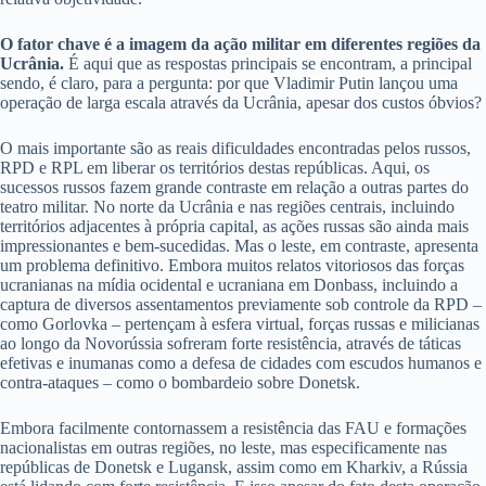
O fator chave é a imagem da ação militar em diferentes regiões da
Ucrânia.
É aqui que as respostas principais se encontram, a principal
sendo, é claro, para a pergunta: por que Vladimir Putin lançou uma
operação de larga escala através da Ucrânia, apesar dos custos óbvios?
O mais importante são as reais dificuldades encontradas pelos russos,
RPD e RPL em liberar os territórios destas repúblicas. Aqui, os
sucessos russos fazem grande contraste em relação a outras partes do
teatro militar. No norte da Ucrânia e nas regiões centrais, incluindo
territórios adjacentes à própria capital, as ações russas são ainda mais
impressionantes e bem-sucedidas. Mas o leste, em contraste, apresenta
um problema definitivo. Embora muitos relatos vitoriosos das forças
ucranianas na mídia ocidental e ucraniana em Donbass, incluindo a
captura de diversos assentamentos previamente sob controle da RPD –
como Gorlovka – pertençam à esfera virtual, forças russas e milicianas
ao longo da Novorússia sofreram forte resistência, através de táticas
efetivas e inumanas como a defesa de cidades com escudos humanos e
contra-ataques – como o bombardeio sobre Donetsk.
Embora facilmente contornassem a resistência das FAU e formações
nacionalistas em outras regiões, no leste, mas especificamente nas
repúblicas de Donetsk e Lugansk, assim como em Kharkiv, a Rússia