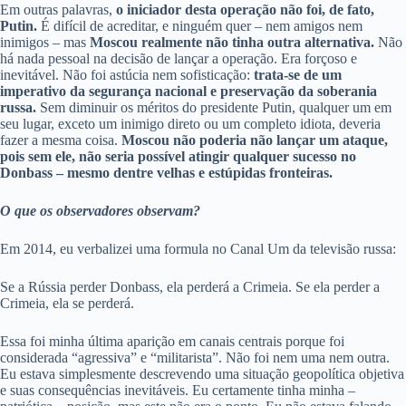
Em outras palavras,
o iniciador desta operação não foi, de fato,
Putin.
É difícil de acreditar, e ninguém quer – nem amigos nem
inimigos – mas
Moscou realmente não tinha outra alternativa.
Não
há nada pessoal na decisão de lançar a operação. Era forçoso e
inevitável. Não foi astúcia nem sofisticação:
trata-se de um
imperativo da segurança nacional e preservação da soberania
russa.
Sem diminuir os méritos do presidente Putin, qualquer um em
seu lugar, exceto um inimigo direto ou um completo idiota, deveria
fazer a mesma coisa.
Moscou não poderia não lançar um ataque,
pois sem ele, não seria possível atingir qualquer sucesso no
Donbass – mesmo dentre velhas e estúpidas fronteiras.
O que os observadores observam?
Em 2014, eu verbalizei uma formula no Canal Um da televisão russa:
Se a Rússia perder Donbass, ela perderá a Crimeia. Se ela perder a
Crimeia, ela se perderá.
Essa foi minha última aparição em canais centrais porque foi
considerada “agressiva” e “militarista”. Não foi nem uma nem outra.
Eu estava simplesmente descrevendo uma situação geopolítica objetiva
e suas consequências inevitáveis. Eu certamente tinha minha –