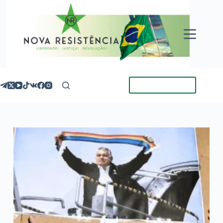
Pular
para
o
conteúdo
Torne-se Membro