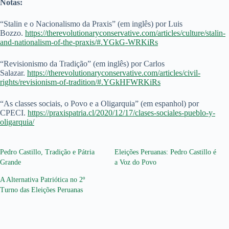
Notas:
“Stalin e o Nacionalismo da Praxis” (em inglês) por Luis
Bozzo.
https://therevolutionaryconservative.com/articles/culture/stalin-
and-nationalism-of-the-praxis/#.YGkG-WRKiRs
“Revisionismo da Tradição” (em inglês) por Carlos
Salazar.
https://therevolutionaryconservative.com/articles/civil-
rights/revisionism-of-tradition/#.YGkHFWRKiRs
“As classes sociais, o Povo e a Oligarquia” (em espanhol) por
CPECI.
https://praxispatria.cl/2020/12/17/clases-sociales-pueblo-y-
oligarquia/
Pedro Castillo, Tradição e Pátria
Eleições Peruanas: Pedro Castillo é
Grande
a Voz do Povo
A Alternativa Patriótica no 2º
Turno das Eleições Peruanas