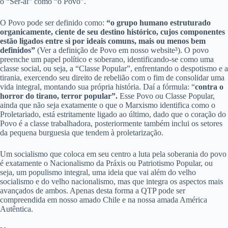
o “Ser-aí” como “o Povo”.
O Povo pode ser definido como:
“o grupo humano estruturado
organicamente, ciente de seu destino histórico, cujos componentes
estão ligados entre si por ideais comuns, mais ou menos bem
definidos”
(Ver a definição de Povo em nosso website³). O povo
preenche um papel político e soberano, identificando-se como uma
classe social, ou seja, a “Classe Popular”, enfrentando o despotismo e a
tirania, exercendo seu direito de rebelião com o fim de consolidar uma
vida integral, montando sua própria história. Daí a fórmula: “
contra o
horror do tirano, terror popular”.
Esse Povo ou Classe Popular,
ainda que não seja exatamente o que o Marxismo identifica como o
Proletariado, está estritamente ligado ao último, dado que o coração do
Povo é a classe trabalhadora, posteriormente também inclui os setores
da pequena burguesia que tendem à proletarização.
Um socialismo que coloca em seu centro a luta pela soberania do povo
é exatamente o Nacionalismo da Práxis ou Patriotismo Popular, ou
seja, um populismo integral, uma ideia que vai além do velho
socialismo e do velho nacionalismo, mas que integra os aspectos mais
avançados de ambos. Apenas desta forma a QTP pode ser
compreendida em nosso amado Chile e na nossa amada América
Autêntica.