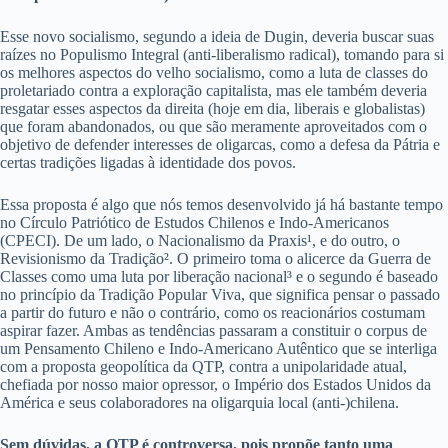
Esse novo socialismo, segundo a ideia de Dugin, deveria buscar suas
raízes no Populismo Integral (anti-liberalismo radical), tomando para si
os melhores aspectos do velho socialismo, como a luta de classes do
proletariado contra a exploração capitalista, mas ele também deveria
resgatar esses aspectos da direita (hoje em dia, liberais e globalistas)
que foram abandonados, ou que são meramente aproveitados com o
objetivo de defender interesses de oligarcas, como a defesa da Pátria e
certas tradições ligadas à identidade dos povos.
Essa proposta é algo que nós temos desenvolvido já há bastante tempo
no Círculo Patriótico de Estudos Chilenos e Indo-Americanos
(CPECI). De um lado, o Nacionalismo da Praxis¹, e do outro, o
Revisionismo da Tradição². O primeiro toma o alicerce da Guerra de
Classes como uma luta por liberação nacional³ e o segundo é baseado
no princípio da Tradição Popular Viva, que significa pensar o passado
a partir do futuro e não o contrário, como os reacionários costumam
aspirar fazer. Ambas as tendências passaram a constituir o corpus de
um Pensamento Chileno e Indo-Americano Autêntico que se interliga
com a proposta geopolítica da QTP, contra a unipolaridade atual,
chefiada por nosso maior opressor, o Império dos Estados Unidos da
América e seus colaboradores na oligarquia local (anti-)chilena.
Sem dúvidas, a QTP é controversa, pois propõe tanto uma