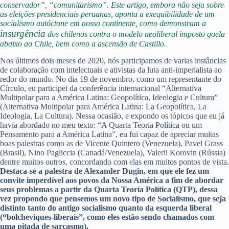
conservador”, “comunitarismo”. Este artigo, embora não seja sobre
as eleições presidenciais peruanas, aponta a exequibilidade de um
socialismo autóctone em nosso continente, como demonstram a
insurgência
dos chilenos contra o modelo neoliberal imposto goela
abaixo ao Chile, bem como a ascensão de Castillo.
Nos últimos dois meses de 2020, nós participamos de varias instâncias
de colaboração com intelectuais e ativistas da luta anti-imperialista ao
redor do mundo. No dia 19 de novembro, como um representante do
Círculo, eu participei da conferência internacional “Alternativa
Multipolar para a América Latina: Geopolítica, Ideologia e Cultura”
(Alternativa Multipolar para América Latina: La Geopolítica, La
Ideologia, La Cultura). Nessa ocasião, e expondo os tópicos que eu já
havia abordado no meu texto: “A Quarta Teoria Política ou um
Pensamento para a América Latina”, eu fui capaz de apreciar muitas
boas palestras como as de Vicente Quintero (Venezuela), Pavel Grass
(Brasil), Nino Pagliccia (Canadá/Venezuela), Valerii Korovin (Rússia)
dentre muitos outros, concordando com elas em muitos pontos de vista.
Destaca-se a palestra de Alexander Dugin, em que ele fez um
convite imperdível aos povos da Nossa América a fim de abordar
seus problemas a partir da Quarta Teoría Política (QTP), dessa
vez propondo que pensemos um novo tipo de Socialismo, que seja
distinto tanto do antigo socialismo quanto da esquerda liberal
(“bolcheviques-liberais”, como eles estão sendo chamados com
uma pitada de sarcasmo).