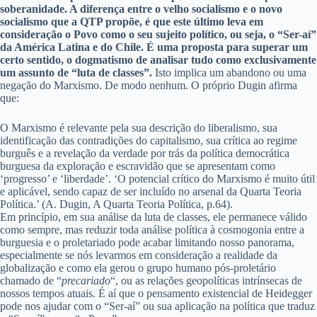
soberanidade. A diferença entre o velho socialismo e o novo
socialismo que a QTP propõe, é que este último leva em
consideração o Povo como o seu sujeito político, ou seja, o “Ser-aí”
da América Latina e do Chile.
É uma proposta para superar um
certo sentido, o dogmatismo de analisar tudo como exclusivamente
um assunto de “luta de classes”.
Isto implica um abandono ou uma
negação do Marxismo. De modo nenhum. O próprio Dugin afirma
que:
O Marxismo é relevante pela sua descrição do liberalismo, sua
identificação das contradições do capitalismo, sua crítica ao regime
burguês e a revelação da verdade por trás da política democrática
burguesa da exploração e escravidão que se apresentam como
‘progresso’ e ‘liberdade’. ‘O potencial crítico do Marxismo é muito útil
e aplicável, sendo capaz de ser incluído no arsenal da Quarta Teoria
Política.’ (A. Dugin, A Quarta Teoria Política, p.64).
Em princípio, em sua análise da luta de classes, ele permanece válido
como sempre, mas reduzir toda análise política à cosmogonia entre a
burguesia e o proletariado pode acabar limitando nosso panorama,
especialmente se nós levarmos em consideração a realidade da
globalização e como ela gerou o grupo humano pós-proletário
chamado de “
precariado
“, ou as relações geopolíticas intrínsecas de
nossos tempos atuais. É aí que o pensamento existencial de Heidegger
pode nos ajudar com o “Ser-aí” ou sua aplicação na política que traduz