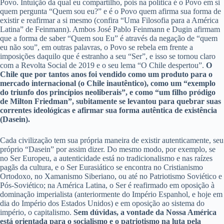
Povo. Intuição da qual eu compartilho, pois na política é o Povo em si
quem pergunta “Quem sou eu?” e é o Povo quem afirma sua forma de
existir e reafirmar a si mesmo (confira “Uma Filosofia para a América
Latina” de Feinmann). Ambos José Pablo Feinmann e Dugin afirmam
que a forma de saber “Quem sou Eu” é através da negação de “quem
eu não sou”, em outras palavras, o Povo se rebela em frente a
imposições daquilo que é estranho a seu “Ser”, e isso se tornou claro
com a Revolta Social de 2019 e o seu lema “O Chile despertou”.
O
Chile que por tantos anos foi vendido como um produto para o
mercado internacional (o Chile inautêntico), como um “exemplo
do triunfo dos princípios neoliberais”, e como “um filho pródigo
de Milton Friedman”, subitamente se levantou para quebrar suas
correntes ideológicas e afirmar sua forma autêntica de existência
(Dasein).
Cada civilização tem sua própria maneira de existir autenticamente, seu
próprio “Dasein” por assim dizer. Do mesmo modo, por exemplo, se
no Ser Europeu, a autenticidade está no tradicionalismo e nas raízes
pagãs da cultura, e o Ser Eurasiático se encontra no Cristianismo
Ortodoxo, no Xamanismo Siberiano, ou até no Patriotismo Soviético e
Pós-Soviético; na América Latina, o Ser é reafirmado em oposição à
dominação imperialista (anteriormente do Império Espanhol, e hoje em
dia do Império dos Estados Unidos) e em oposição ao sistema do
império, o capitalismo.
Sem dúvidas, a vontade da Nossa América
está orientada para o socialismo e o patriotismo na luta pela