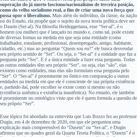
superação do já morto fascismo/nacionalismo de terceira posição,
como do velho socialismo real, a fim de criar uma nova força que
possa opor o liberalismo.
Mais além do indivíduo, da classe, da nação
ou do Estado, ela propõe que o sujeito da nova teoria política deve ser
o Dasein (Ser-aí). Na filosofia Heideggeriana, esse “Ser-aí”, é o
homem (ou mulher) que é lançado no mundo e, como tal, pode existir
de diversas formas na medida em que seja uma entidade (como
trabalhador, estudante, profissional, desempregado, amigo, habitante,
cidadão, etc.) mas ao perguntar “Quem sou eu?” ele busca desvendar
seu próprio sentido de “Ser”. Ou seja, o “Ser-aí” é a entidade que faz a
pergunta pelo “Ser”. E é a única entidade a fazer essa pergunta. Todas
as outras entidades têm seu próprio “Ser”, ou seja, elas “são”, elas
existem como entidades, mas elas não formulam essa pergunta pelo
“Ser”. O “Ser-aí” é proeminente no ôntico em comparação a outras
entidades na medida em que ele é consciente de sua própria existência
e, partindo daí, pode escolher se existe como si mesmo ou não
(existência autêntica e existência inautêntica). No entanto, ele também
é proeminente no ontológico visto que ele é quem formula a questão de
seu próprio “Ser”.
Esse tópico foi abordado na entrevista que Luis Bozzo fez ao professor
Dugin, em 4 de dezembro de 2020, em que ele perguntou uma
explicação mais compreensível do “Dasein” ou “Ser-aí”, e Dugin
afirmou que no quadro geral da Quarta Teoria Política, o “Dasein” é o