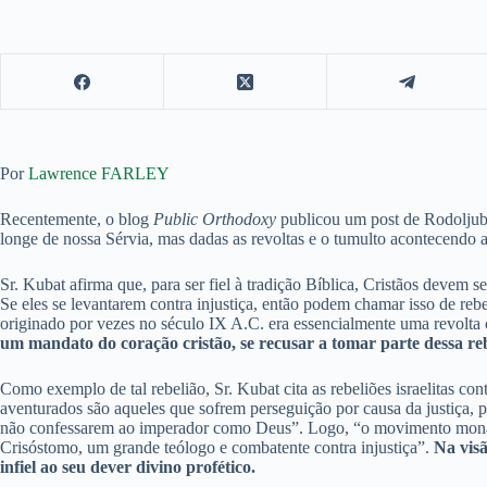
Por
Lawrence FARLEY
Recentemente, o blog
Public Orthodoxy
publicou um post de Rodoljub
longe de nossa Sérvia, mas dadas as revoltas e o tumulto acontecendo a
Sr. Kubat afirma que, para ser fiel à tradição Bíblica, Cristãos devem 
Se eles se levantarem contra injustiça, então podem chamar isso de rebe
originado por vezes no século IX A.C. era essencialmente uma revolta c
um mandato do coração cristão, se recusar a tomar parte dessa reb
Como exemplo de tal rebelião, Sr. Kubat cita as rebeliões israelitas co
aventurados são aqueles que sofrem perseguição por causa da justiça, 
não confessarem ao imperador como Deus”. Logo, “o movimento monást
Crisóstomo, um grande teólogo e combatente contra injustiça”.
Na visã
infiel ao seu dever divino profético.