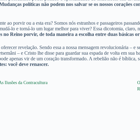
Mudanças políticas não podem nos salvar se os nossos corações co
mente ao porvir ou a esta era? Somos nós estranhos e passageiros passa
-lo e torná-lo um lugar melhor para viver? Essa dicotomia, claro, nã
 no Reino porvir, de toda maneira a escolha entre duas básicas o
a oferecer revelação. Sendo essa a nossa mensagem revolucionária – e
etsemâni – e Cristo lhe disse para guardar sua espada de volta em sua b
 pode apenas vir de um coração transformado. A rebelião não é bíblica, 
es: você deve renascer.
As Ilusões da Contracultura
O
R