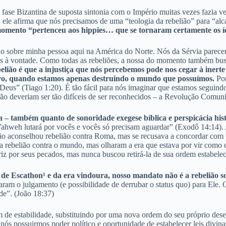
e a fase Bizantina de suposta sintonia com o Império muitas vezes faz
o: ele afirma que nós precisamos de uma “teologia da rebelião” para “al
momento “pertenceu aos hippies… que se tornaram certamente os í
 sobre minha pessoa aqui na América do Norte. Nós da Sérvia parecemo
s à vontade. Como todas as rebeliões, a nossa do momento também busca 
elião é que a injustiça que nós percebemos pode nos cegar à inerte
ovo, quando estamos apenas destruindo o mundo que possuímos.
Por
 Deus” (Tiago 1:20). É tão fácil para nós imaginar que estamos segui
não deveriam ser tão difíceis de ser reconhecidos – a Revolução Comuni
a – também quanto de sonoridade exegese bíblica e perspicácia hist
Yahweh lutará por vocês e vocês só precisam aguardar” (Exodô 14:14). 
não aconselhou rebelião contra Roma, mas se recusava a concordar com ta
rebelião contra o mundo, mas olharam a era que estava por vir como d
iz por seus pecados, mas nunca buscou retirá-la de sua ordem estabel
de Escathon¹ e da era vindoura, nosso mandato não é a rebelião so
ram o julgamento (e possibilidade de derrubar o status quo) para Ele. 
de”. (João 18:37)
em de estabilidade, substituindo por uma nova ordem do seu próprio de
s possuirmos poder político e oportunidade de estabelecer leis divina