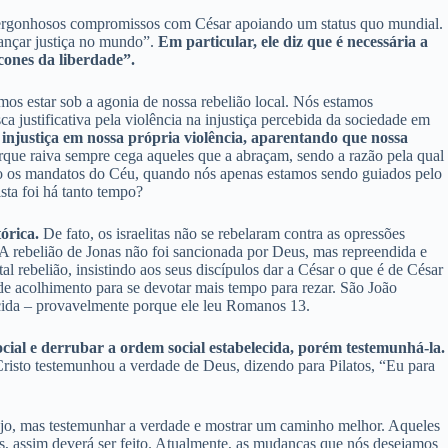
ia vergonhosos compromissos com César apoiando um status quo mundial.
cançar justiça no mundo”.
Em particular, ele diz que é necessária a
cones da liberdade”.
s estar sob a agonia de nossa rebelião local. Nós estamos
justificativa pela violência na injustiça percebida da sociedade em
 injustiça em nossa própria violência, aparentando que nossa
que raiva sempre cega aqueles que a abraçam, sendo a razão pela qual
ndo os mandatos do Céu, quando nós apenas estamos sendo guiados pelo
sta foi há tanto tempo?
órica.
De fato, os israelitas não se rebelaram contra as opressões
A rebelião de Jonas não foi sancionada por Deus, mas repreendida e
l rebelião, insistindo aos seus discípulos dar a César o que é de César
e acolhimento para se devotar mais tempo para rezar. São João
ecida – provavelmente porque ele leu Romanos 13.
cial e derrubar a ordem social estabelecida, porém testemunhá-la.
Cristo testemunhou a verdade de Deus, dizendo para Pilatos, “Eu para
sejo, mas testemunhar a verdade e mostrar um caminho melhor. Aqueles
s, assim deverá ser feito. Atualmente, as mudanças que nós desejamos