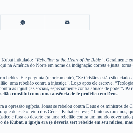
 Kubat intitulado:
“Rebellion at the Heart of the Bible”
. Geralmente eu
qui na América do Norte em nome da indignação correta e justa, torna-s
ser rebeldes. Ele pergunta (retoricamente), “Se Cristãos estão silenciad
lião, uma rebelião contra a injustiça”. Logo após ele escreve, “Teologi
ontra as injustiças sociais, especialmente contra abusos de poder”.
Par
elião constitui como uma ausência de fé profética em Deus.
ntra a opressão egípcia, Jonas se rebelou contra Deus e os ministros de
porque deles é o reino dos Céus”. Kubat escreve, “Tanto os romanos, qu
ico e fuga ao deserto era uma rebelião contra um mundo governado pe
o de Kubat, a igreja era (e deveria ser) rebelde em seu núcleo, m