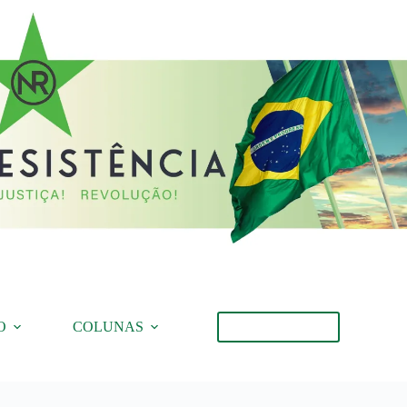
O
COLUNAS
Torne-se Membro