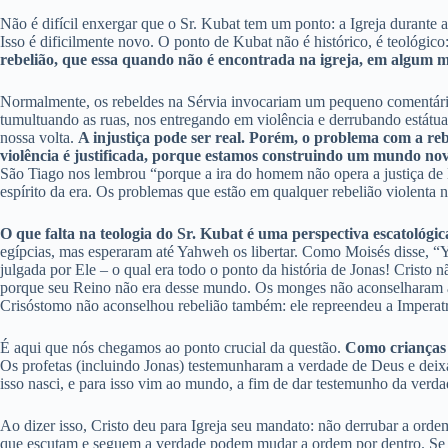
Não é difícil enxergar que o Sr. Kubat tem um ponto: a Igreja durant
Isso é dificilmente novo. O ponto de Kubat não é histórico, é teológic
rebelião, que essa quando não é encontrada na igreja, em algum 
Normalmente, os rebeldes na Sérvia invocariam um pequeno comentário
tumultuando as ruas, nos entregando em violência e derrubando estátua
nossa volta.
A injustiça pode ser real. Porém, o problema com a reb
violência é justificada, porque estamos construindo um mundo n
São Tiago nos lembrou “porque a ira do homem não opera a justiça de
espírito da era. Os problemas que estão em qualquer rebelião violenta 
O que falta na teologia do Sr. Kubat é uma perspectiva escatológic
egípcias, mas esperaram até Yahweh os libertar. Como Moisés disse, “
julgada por Ele – o qual era todo o ponto da história de Jonas! Cristo 
porque seu Reino não era desse mundo. Os monges não aconselharam a 
Crisóstomo não aconselhou rebelião também: ele repreendeu a Imperatr
É aqui que nós chegamos ao ponto crucial da questão.
Como crianças 
Os profetas (incluindo Jonas) testemunharam a verdade de Deus e deixa
isso nasci, e para isso vim ao mundo, a fim de dar testemunho da verda
Ao dizer isso, Cristo deu para Igreja seu mandato: não derrubar a ord
que escutam e seguem a verdade podem mudar a ordem por dentro. Se nó