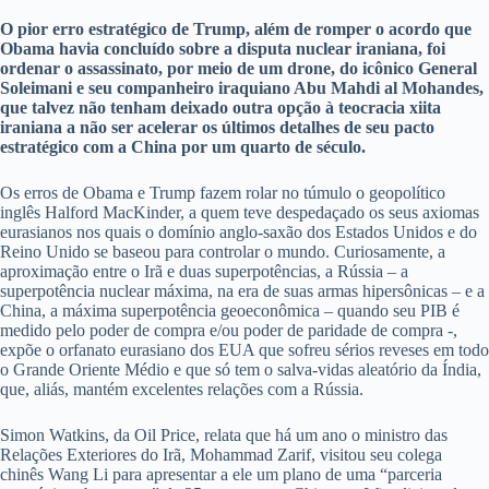
O pior erro estratégico de Trump, além de romper o acordo que
Obama havia concluído sobre a disputa nuclear iraniana, foi
ordenar o assassinato, por meio de um drone, do icônico General
Soleimani e seu companheiro iraquiano Abu Mahdi al Mohandes,
que talvez não tenham deixado outra opção à teocracia xiita
iraniana a não ser acelerar os últimos detalhes de seu pacto
estratégico com a China por um quarto de século.
Os erros de Obama e Trump fazem rolar no túmulo o geopolítico
inglês Halford MacKinder, a quem teve despedaçado os seus axiomas
eurasianos nos quais o domínio anglo-saxão dos Estados Unidos e do
Reino Unido se baseou para controlar o mundo. Curiosamente, a
aproximação entre o Irã e duas superpotências, a Rússia – a
superpotência nuclear máxima, na era de suas armas hipersônicas – e a
China, a máxima superpotência geoeconômica – quando seu PIB é
medido pelo poder de compra e/ou poder de paridade de compra -,
expõe o orfanato eurasiano dos EUA que sofreu sérios reveses em todo
o Grande Oriente Médio e que só tem o salva-vidas aleatório da Índia,
que, aliás, mantém excelentes relações com a Rússia.
Simon Watkins, da Oil Price, relata que há um ano o ministro das
Relações Exteriores do Irã, Mohammad Zarif, visitou seu colega
chinês Wang Li para apresentar a ele um plano de uma “parceria