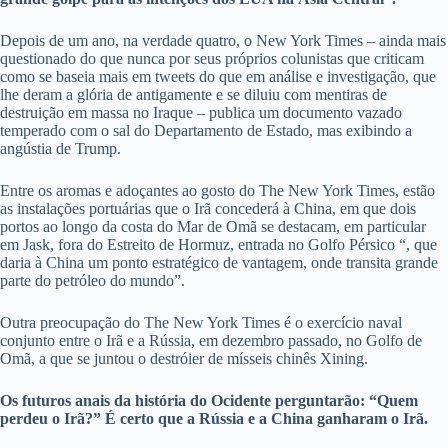
Depois de um ano, na verdade quatro, o New York Times – ainda mais
questionado do que nunca por seus próprios colunistas que criticam
como se baseia mais em tweets do que em análise e investigação, que
lhe deram a glória de antigamente e se diluiu com mentiras de
destruição em massa no Iraque – publica um documento vazado
temperado com o sal do Departamento de Estado, mas exibindo a
angústia de Trump.
Entre os aromas e adoçantes ao gosto do The New York Times, estão
as instalações portuárias que o Irã concederá à China, em que dois
portos ao longo da costa do Mar de Omã se destacam, em particular
em Jask, fora do Estreito de Hormuz, entrada no Golfo Pérsico “, que
daria à China um ponto estratégico de vantagem, onde transita grande
parte do petróleo do mundo”.
Outra preocupação do The New York Times é o exercício naval
conjunto entre o Irã e a Rússia, em dezembro passado, no Golfo de
Omã, a que se juntou o destróier de mísseis chinês Xining.
Os futuros anais da história do Ocidente perguntarão: “Quem
perdeu o Irã?” É certo que a Rússia e a China ganharam o Irã.