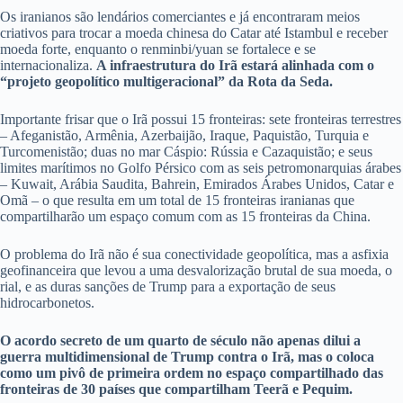
Os iranianos são lendários comerciantes e já encontraram meios
criativos para trocar a moeda chinesa do Catar até Istambul e receber
moeda forte, enquanto o renminbi/yuan se fortalece e se
internacionaliza.
A infraestrutura do Irã estará alinhada com o
“projeto geopolítico multigeracional” da Rota da Seda.
Importante frisar que o Irã possui 15 fronteiras: sete fronteiras terrestres
– Afeganistão, Armênia, Azerbaijão, Iraque, Paquistão, Turquia e
Turcomenistão; duas no mar Cáspio: Rússia e Cazaquistão; e seus
limites marítimos no Golfo Pérsico com as seis petromonarquias árabes
– Kuwait, Arábia Saudita, Bahrein, Emirados Árabes Unidos, Catar e
Omã – o que resulta em um total de 15 fronteiras iranianas que
compartilharão um espaço comum com as 15 fronteiras da China.
O problema do Irã não é sua conectividade geopolítica, mas a asfixia
geofinanceira que levou a uma desvalorização brutal de sua moeda, o
rial, e as duras sanções de Trump para a exportação de seus
hidrocarbonetos.
O acordo secreto de um quarto de século não apenas dilui a
guerra multidimensional de Trump contra o Irã, mas o coloca
como um pivô de primeira ordem no espaço compartilhado das
fronteiras de 30 países que compartilham Teerã e Pequim.