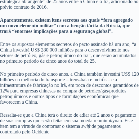
estratégica abrangente” de 25 anos entre a China e o Irã, adicionado ao
prévio contrato de 2016.
Aparentemente, existem itens secretos aos quais “fora agregado
um novo elemento militar” com a benção tácita da Rússia, que
trará “enormes implicações para a segurança global”.
Entre os supostos elementos secretos do pacto assinado há um ano, “a
China investirá US$ 280.000 milhões para o desenvolvimento nos
setores de petróleo, gás e petroquímico do Irã”, que serão acumulados
no primeiro período de cinco anos do total de 25.
No primeiro período de cinco anos, a China também investirá US$ 120
bilhões na melhoria do transporte – trens-bala e metrôs – e a
infraestrutura de fabricação no Irã, em troca de descontos garantidos de
12% para empresas chinesas na compra de petróleo/gás/produtos
petroquímicos e outros tipos de formulações econômicas que
favorecem a China.
Ressalta-se que a China terá o direito de adiar até 2 anos o pagamento
de suas compras que serão feitas em sua moeda renminbi/yuan. Este
item tem a virtude de contornar o sistema
swift
de pagamentos
controlado pelo Ocidente.