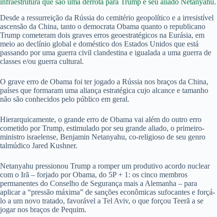
infraestrutura que são uma derrota para Trump e seu aliado Netanyahu.
Desde a ressurreição da Rússia do cemitério geopolítico e a irresistível
ascensão da China, tanto o democrata Obama quanto o republicano
Trump cometeram dois graves erros geoestratégicos na Eurásia, em
meio ao declínio global e doméstico dos Estados Unidos que está
passando por uma guerra civil clandestina e igualada a uma guerra de
classes e/ou guerra cultural.
O grave erro de Obama foi ter jogado a Rússia nos braços da China,
países que formaram uma aliança estratégica cujo alcance e tamanho
não são conhecidos pelo público em geral.
Hierarquicamente, o grande erro de Obama vai além do outro erro
cometido por Trump, estimulado por seu grande aliado, o primeiro-
ministro israelense, Benjamin Netanyahu, co-religioso de seu genro
talmúdico Jared Kushner.
Netanyahu pressionou Trump a romper um produtivo acordo nuclear
com o Irã – forjado por Obama, do 5P + 1: os cinco membros
permanentes do Conselho de Segurança mais a Alemanha – para
aplicar a “pressão máxima” de sanções econômicas sufocantes e forçá-
lo a um novo tratado, favorável a Tel Aviv, o que forçou Teerã a se
jogar nos braços de Pequim.