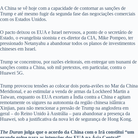
A China se vê hoje com a capacidade de contornar as sanções de
Trump e até mesmo fugir da segunda fase das negociações comerciais
com os Estados Unidos.
O pacto deixou os EUA e Israel nervosos, a ponto de o secretário de
Estado, o evangelista sionista e ex-diretor da CIA, Mike Pompeo, ter
pressionado Netanyahu a abandonar todos os planos de investimentos
chineses em Israel.
Trump se concentrou, por razões eleitorais, em entregar um tsunami de
sanções contra a China, sob mil pretextos, em particular, contra o
Huawei 5G.
Trump provocou tensões ao colocar dois porta-aviões no Mar da China
Meridional, e ao estimular a venda de armas da Lockheed Martin a
Taiwan, enquanto os EUA exortam a Índia contra a China e agitam
remotamente os uigures na autonomia da região chinesa islâmica
Xinjian, para não mencionar a pressão de Trump na anglosfera em
geral – do Reino Unido à Austrália – para abandonar a presença da
Huawei, sob a justificativa da nova lei de segurança de Hong Kong.
The Duran
julga que o acordo da China com o Irã constitui “um
grande golpe para as intenções dos EUA na Ásia Central”.