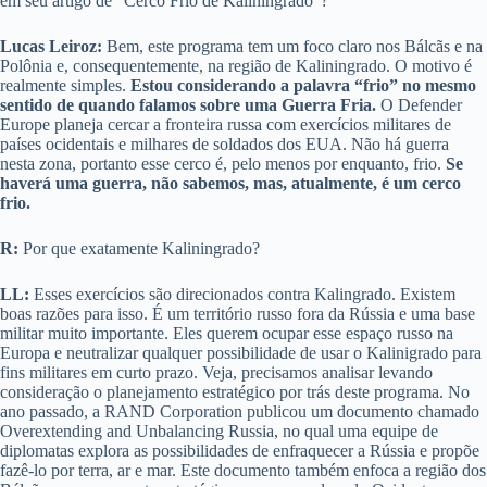
em seu artigo de “Cerco Frio de Kaliningrado”?
Lucas Leiroz:
Bem, este programa tem um foco claro nos Bálcãs e na
Polônia e, consequentemente, na região de Kaliningrado. O motivo é
realmente simples.
Estou considerando a palavra “frio” no mesmo
sentido de quando falamos sobre uma Guerra Fria.
O Defender
Europe planeja cercar a fronteira russa com exercícios militares de
países ocidentais e milhares de soldados dos EUA. Não há guerra
nesta zona, portanto esse cerco é, pelo menos por enquanto, frio.
Se
haverá uma guerra, não sabemos, mas, atualmente, é um cerco
frio.
R:
Por que exatamente Kaliningrado?
LL:
Esses exercícios são direcionados contra Kalingrado. Existem
boas razões para isso. É um território russo fora da Rússia e uma base
militar muito importante. Eles querem ocupar esse espaço russo na
Europa e neutralizar qualquer possibilidade de usar o Kalinigrado para
fins militares em curto prazo. Veja, precisamos analisar levando
consideração o planejamento estratégico por trás deste programa. No
ano passado, a RAND Corporation publicou um documento chamado
Overextending and Unbalancing Russia, no qual uma equipe de
diplomatas explora as possibilidades de enfraquecer a Rússia e propõe
fazê-lo por terra, ar e mar. Este documento também enfoca a região dos