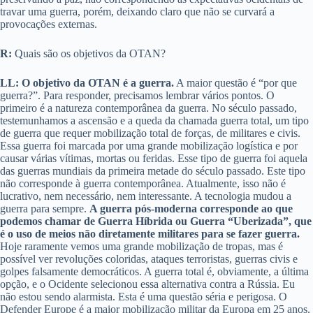
travar uma guerra, porém, deixando claro que não se curvará a
provocações externas.
R:
Quais são os objetivos da OTAN?
LL:
O objetivo da OTAN é a guerra.
A maior questão é “por que
guerra?”. Para responder, precisamos lembrar vários pontos. O
primeiro é a natureza contemporânea da guerra. No século passado,
testemunhamos a ascensão e a queda da chamada guerra total, um tipo
de guerra que requer mobilização total de forças, de militares e civis.
Essa guerra foi marcada por uma grande mobilização logística e por
causar várias vítimas, mortas ou feridas. Esse tipo de guerra foi aquela
das guerras mundiais da primeira metade do século passado. Este tipo
não corresponde à guerra contemporânea. Atualmente, isso não é
lucrativo, nem necessário, nem interessante. A tecnologia mudou a
guerra para sempre.
A guerra pós-moderna corresponde ao que
podemos chamar de Guerra Híbrida ou Guerra “Uberizada”, que
é o uso de meios não diretamente militares para se fazer guerra.
Hoje raramente vemos uma grande mobilização de tropas, mas é
possível ver revoluções coloridas, ataques terroristas, guerras civis e
golpes falsamente democráticos. A guerra total é, obviamente, a última
opção, e o Ocidente selecionou essa alternativa contra a Rússia. Eu
não estou sendo alarmista. Esta é uma questão séria e perigosa. O
Defender Europe é a maior mobilização militar da Europa em 25 anos.