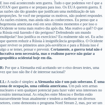
E isso está acontecendo sem guerra. Tudo o que podemos ver é que a
OTAN quer guerra e se prepara para isso. Os EUA querem guerra. E
as razões são tão grandes que justificam uma mobilização de tais
proporções. Se você me perguntar os motivos, não poderei responder.
As razões existem, mas ainda não as conhecemos. Eu penso que a
hegemonia americana está em seus últimos momentos e por isso o
Ocidente se torna mais reativo dia após dia. Mas reativo a quê? O que
a Rússia está fazendo é tão perigoso? Defendendo um mundo
multipolar? Isso justifica os exercícios? Eu realmente não sei. Eu acho
que querem reduzir a Rússia à insignificância geopolítica. O Ocidente
quer reviver os primeiros anos pós-soviéticos e para a Rússia isso é
algo a se temer, pensar e prevenir.
Certamente, a guerra total não é
lucrativa nem necessária, mas o realismo parece não guiar a
geopolítica ocidental hoje em dia.
R:
Por que a Alemanha está aceitando ser o eixo desses testes, uma
vez que isso não lhe é de interesse nacional?
LL:
A razão é simples:
a Alemanha não é um país soberano. É uma
zona de ocupação, uma colônia americana.
Um país sem armas
nucleares e sem qualquer potencial para fazer valer seus interesses no
cenário internacional. As relações entre Moscou e Berlim estão
razoavelmente boas atualmente e tendem a melhorar em diversos
setores, como demonstra o programa Nord Stream 2, mas, por ser um