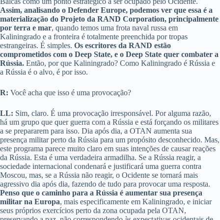
Bálcãs como um ponto estratégico a ser ocupado pelo Ocidente.
Assim, analisando o Defender Europe, podemos ver que essa é a
materialização do Projeto da RAND Corporation, principalmente
por terra e mar
, quando temos uma frota naval russa em
Kaliningrado e a fronteira é totalmente preenchida por tropas
estrangeiras. É simples.
Os escritores da RAND estão
comprometidos com o Deep State, e o Deep State quer combater a
Rússia.
Então, por que Kaliningrado? Como Kaliningrado é Rússia e
a Rússia é o alvo, é por isso.
R:
Você acha que isso é uma provocação?
LL:
Sim, claro. É uma provocação irresponsável. Por alguma razão,
há um grupo que quer guerra com a Rússia e está forçando os militares
a se prepararem para isso. Dia após dia, a OTAN aumenta sua
presença militar perto da Rússia para um propósito desconhecido. Mas,
este programa parece muito claro em suas intenções de causar reações
da Rússia. Esta é uma verdadeira armadilha. Se a Rússia reagir, a
sociedade internacional condenará e justificará uma guerra contra
Moscou, mas, se a Rússia não reagir, o Ocidente se tornará mais
agressivo dia após dia, fazendo de tudo para provocar uma resposta.
Penso que o caminho para a Rússia é aumentar sua presença
militar na Europa
, mais especificamente em Kaliningrado, e iniciar
seus próprios exercícios perto da zona ocupada pela OTAN,
preservando a paz, não correspondendo às expectativas ocidentais de