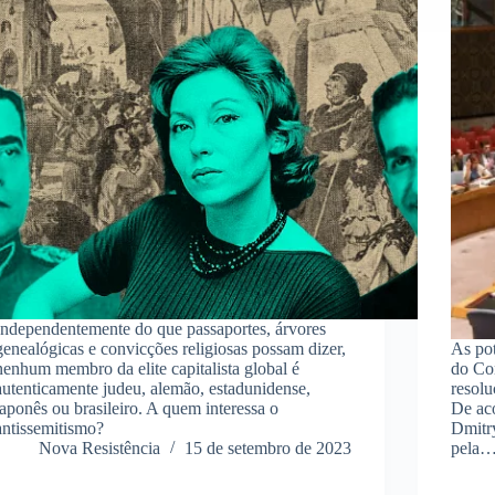
Independentemente do que passaportes, árvores
genealógicas e convicções religiosas possam dizer,
As po
nenhum membro da elite capitalista global é
do Co
autenticamente judeu, alemão, estadunidense,
resolu
japonês ou brasileiro. A quem interessa o
De ac
antissemitismo?
Dmitry
Nova Resistência
15 de setembro de 2023
pela