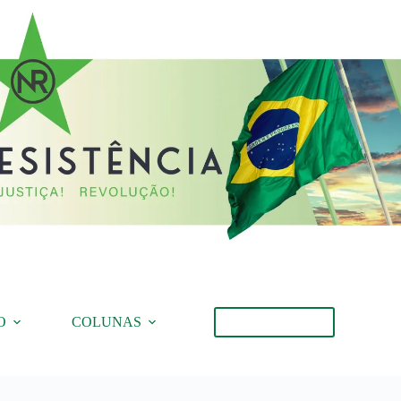
O
COLUNAS
Torne-se Membro