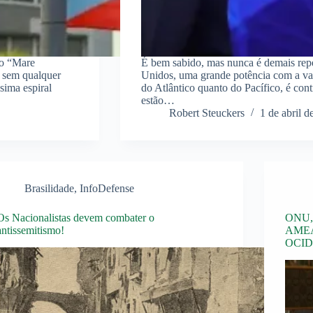
mo “Mare
É bem sabido, mas nunca é demais repet
 sem qualquer
Unidos, uma grande potência com a van
sima espiral
do Atlântico quanto do Pacífico, é contr
estão…
Robert Steuckers
1 de abril d
Brasilidade
,
InfoDefense
Os Nacionalistas devem combater o
ONU,
antissemitismo!
AMEA
OCI