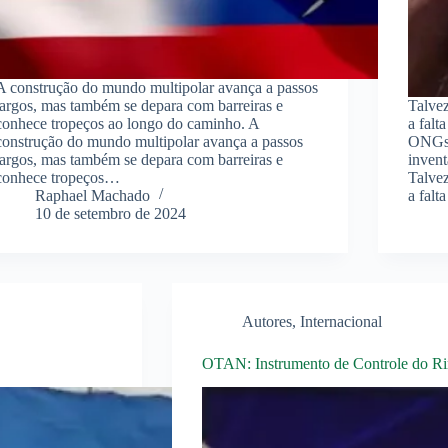
A construção do mundo multipolar avança a passos
largos, mas também se depara com barreiras e
Talve
conhece tropeços ao longo do caminho. A
a falt
construção do mundo multipolar avança a passos
ONGs e
largos, mas também se depara com barreiras e
inven
conhece tropeços…
Talve
Raphael Machado
a falt
10 de setembro de 2024
Autores
,
Internacional
OTAN: Instrumento de Controle do Rim