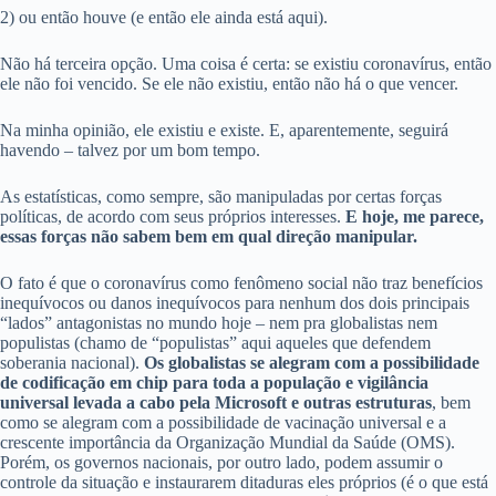
2) ou então houve (e então ele ainda está aqui).
Não há terceira opção. Uma coisa é certa: se existiu coronavírus, então
ele não foi vencido. Se ele não existiu, então não há o que vencer.
Na minha opinião, ele existiu e existe. E, aparentemente, seguirá
havendo – talvez por um bom tempo.
As estatísticas, como sempre, são manipuladas por certas forças
políticas, de acordo com seus próprios interesses.
E hoje, me parece,
essas forças não sabem bem em qual direção manipular.
O fato é que o coronavírus como fenômeno social não traz benefícios
inequívocos ou danos inequívocos para nenhum dos dois principais
“lados” antagonistas no mundo hoje – nem pra globalistas nem
populistas (chamo de “populistas” aqui aqueles que defendem
soberania nacional).
Os globalistas se alegram com a possibilidade
de codificação em chip para toda a população e vigilância
universal levada a cabo pela Microsoft e outras estruturas
, bem
como se alegram com a possibilidade de vacinação universal e a
crescente importância da Organização Mundial da Saúde (OMS).
Porém, os governos nacionais, por outro lado, podem assumir o
controle da situação e instaurarem ditaduras eles próprios (é o que está