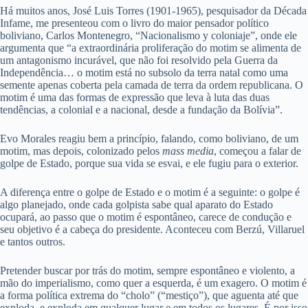
Há muitos anos, José Luis Torres (1901-1965), pesquisador da Década
Infame, me presenteou com o livro do maior pensador político
boliviano, Carlos Montenegro, “Nacionalismo y coloniaje”, onde ele
argumenta que “a extraordinária proliferação do motim se alimenta de
um antagonismo incurável, que não foi resolvido pela Guerra da
Independência… o motim está no subsolo da terra natal como uma
semente apenas coberta pela camada de terra da ordem republicana. O
motim é uma das formas de expressão que leva à luta das duas
tendências, a colonial e a nacional, desde a fundação da Bolívia”.
Evo Morales reagiu bem a princípio, falando, como boliviano, de um
motim, mas depois, colonizado pelos
mass media
, começou a falar de
golpe de Estado, porque sua vida se esvai, e ele fugiu para o exterior.
A diferença entre o golpe de Estado e o motim é a seguinte: o golpe é
algo planejado, onde cada golpista sabe qual aparato do Estado
ocupará, ao passo que o motim é espontâneo, carece de condução e
seu objetivo é a cabeça do presidente. Aconteceu com Berzú, Villaruel
e tantos outros.
Pretender buscar por trás do motim, sempre espontâneo e violento, a
mão do imperialismo, como quer a esquerda, é um exagero. O motim é
a forma política extrema do “cholo” (“mestiço”), que aguenta até que
exploda, e exploda em qualquer lugar e em todos os lugares. É por isso