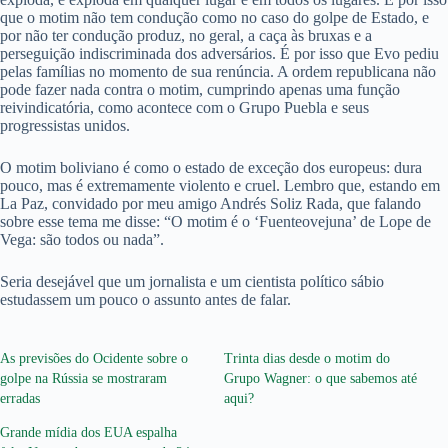
que o motim não tem condução como no caso do golpe de Estado, e
por não ter condução produz, no geral, a caça às bruxas e a
perseguição indiscriminada dos adversários. É por isso que Evo pediu
pelas famílias no momento de sua renúncia. A ordem republicana não
pode fazer nada contra o motim, cumprindo apenas uma função
reivindicatória, como acontece com o Grupo Puebla e seus
progressistas unidos.
O motim boliviano é como o estado de exceção dos europeus: dura
pouco, mas é extremamente violento e cruel. Lembro que, estando em
La Paz, convidado por meu amigo Andrés Soliz Rada, que falando
sobre esse tema me disse: “O motim é o ‘Fuenteovejuna’ de Lope de
Vega: são todos ou nada”.
Seria desejável que um jornalista e um cientista político sábio
estudassem um pouco o assunto antes de falar.
As previsões do Ocidente sobre o
Trinta dias desde o motim do
golpe na Rússia se mostraram
Grupo Wagner: o que sabemos até
erradas
aqui?
Grande mídia dos EUA espalha