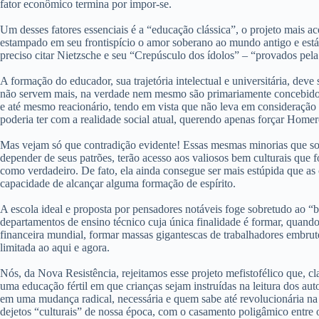
fator econômico termina por impor-se.
Um desses fatores essenciais é a “educação clássica”, o projeto mais ac
estampado em seu frontispício o amor soberano ao mundo antigo e está 
preciso citar Nietzsche e seu “Crepúsculo dos ídolos” – “provados pela 
A formação do educador, sua trajetória intelectual e universitária, dev
não servem mais, na verdade nem mesmo são primariamente concebidos, 
e até mesmo reacionário, tendo em vista que não leva em consideração 
poderia ter com a realidade social atual, querendo apenas forçar Homero
Mas vejam só que contradição evidente! Essas mesmas minorias que sof
depender de seus patrões, terão acesso aos valiosos bem culturais que 
como verdadeiro. De fato, ela ainda consegue ser mais estúpida que as
capacidade de alcançar alguma formação de espírito.
A escola ideal e proposta por pensadores notáveis foge sobretudo ao “
departamentos de ensino técnico cuja única finalidade é formar, quando
financeira mundial, formar massas gigantescas de trabalhadores embrut
limitada ao aqui e agora.
Nós, da Nova Resistência, rejeitamos esse projeto mefistofélico que, cl
uma educação fértil em que crianças sejam instruídas na leitura dos au
em uma mudança radical, necessária e quem sabe até revolucionária na
dejetos “culturais” de nossa época, com o casamento poligâmico entre o 