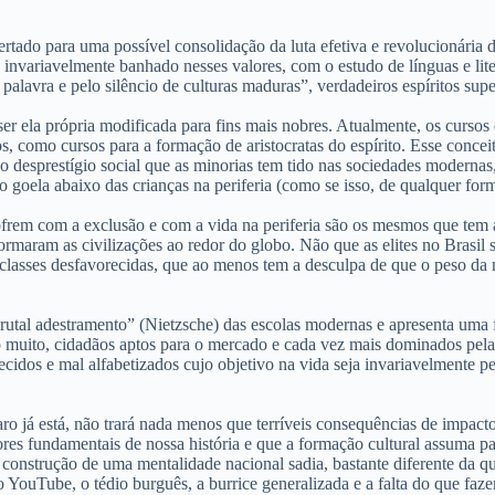
ertado para uma possível consolidação da luta efetiva e revolucionária 
invariavelmente banhado nesses valores, com o estudo de línguas e lite
palavra e pelo silêncio de culturas maduras”, verdadeiros espíritos supe
e ser ela própria modificada para fins mais nobres. Atualmente, os curs
como cursos para a formação de aristocratas do espírito. Esse concei
o desprestígio social que as minorias tem tido nas sociedades moderna
 goela abaixo das crianças na periferia (como se isso, de qualquer form
rem com a exclusão e com a vida na periferia são os mesmos que tem ac
formaram as civilizações ao redor do globo. Não que as elites no Brasi
 classes desfavorecidas, que ao menos tem a desculpa de que o peso da
brutal adestramento” (Nietzsche) das escolas modernas e apresenta uma
 muito, cidadãos aptos para o mercado e cada vez mais dominados pela ce
ecidos e mal alfabetizados cujo objetivo na vida seja invariavelmente 
aro já está, não trará nada menos que terríveis consequências de impacto
tores fundamentais de nossa história e que a formação cultural assuma p
 construção de uma mentalidade nacional sadia, bastante diferente da 
YouTube, o tédio burguês, a burrice generalizada e a falta do que fazer