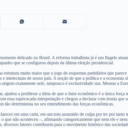
omento delicado no Brasil. A reforma trabalhista já é um flagelo atua
uadro que se configurou depois da última eleição presidencial.
 uma estrutura muito maior que o jogo de esquemas partidários que pare
e intelectuais de nosso país. A noção de que a política e a economia sã
tem origem exatamente nele, tampouco é exclusividade sua. Mesmo a Eur
ajudou a proliferar a ideia de que o fator econômico é a única força mo
a com essa equivocada interpretação e chegou a declarar com ironia que
im tão determinista no seu entendimento das forças econômicas.
sclarecer em uma carta, em um tom assumido de culpa por ter por tanto 
– o que não aconteceu –, afirmando categoricamente que nem ele e nem
s, diversos fatores contribuem para o movimento histórico das sociedad