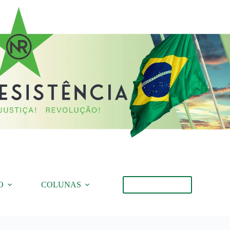
O
COLUNAS
Torne-se Membro