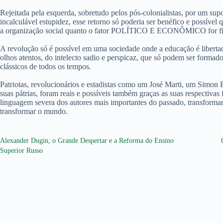
Rejeitada pela esquerda, sobretudo pelos pós-colonialistas, por um su
incalculável estupidez, esse retorno só poderia ser benéfico e possív
a organização social quanto o fator POLÍTICO E ECONÔMICO for fi
A revolução só é possível em uma sociedade onde a educação é libertad
olhos atentos, do intelecto sadio e perspicaz, que só podem ser formad
clássicos de todos os tempos.
Patriotas, revolucionários e estadistas como um José Marti, um Simon
suas pátrias, foram reais e possíveis também graças as suas respectiva
linguagem severa dos autores mais importantes do passado, transforma
transformar o mundo.
Alexander Dugin, o Grande Despertar e a Reforma do Ensino
Superior Russo