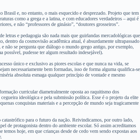
do Brasil e, no entanto, o mais esquecido e desprezado. Projeto que tem
raturas como a grega e a latina, e com educadores verdadeiros – aqui é
riores, e não “professores de ginásio”, “doutores grosseiros”.
os de letras e pedagogia são nada mais que guirlandas mercadológicas que
to, dentro da cosmovisão acadêmica atual, é absurdamente ultrapassado
s, e não se pergunta que diálogo o mundo grego antigo, por exemplo,
a possível, pudesse ter algum resultado indesejável).
esso único e exclusivo as piores escolas e que nunca na vida, se
l sejam necessariamente bem formadas, isso de forma alguma qualifica-se
 miséria absoluta esmaga qualquer princípio de vontade e mesmo
 formação curricular diametralmente oposta ao raquitismo dos
gueira ideológica e pela submissão política. Esse é o projeto da elite
pequenas conquistas materiais e a percepção de mundo seja tragicamente
 catastrófico para o futuro da nação. Reivindicamos, por outro lado,
apel de protagonista dentro do ambiente escolar. Só assim acreditamos
que temos hoje, em que crianças desde de cedo vem sendo expostas aos
.