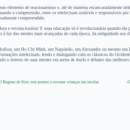
posto elemento de reacionarismo e, até de maneira escancaradamente de
el quando a compreensão, entre os intelectuais notáveis e responsáveis
nalmente compreendido.
ora e revolucionária! E uma educação só é revolucionária quando ela pr
os à luz das mentes mais avançadas de cada época, da antiguidade aos d
 Bolívar, um Ho Chi Minh, um Napoleão, um Alexandre ou mesmo um Lêni
s formações intelectuais, lendo e dialogando com os clássicos do Ociden
ndo o terreno de suas mentes em arena de duelo e debates das melhores
O Regime de Kiev está prestes a recrutar crianças nas escolas
O