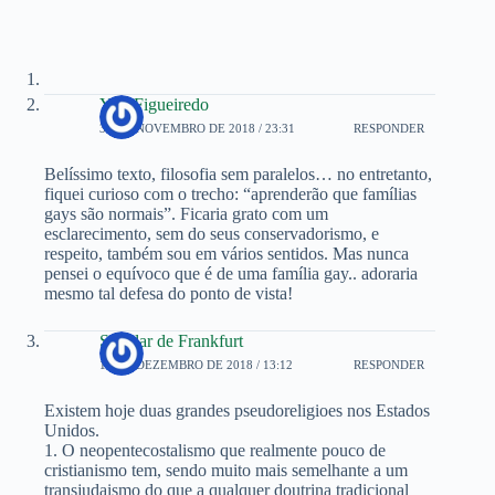
Yuri Figueiredo
30 DE NOVEMBRO DE 2018 / 23:31
RESPONDER
Belíssimo texto, filosofia sem paralelos… no entretanto,
fiquei curioso com o trecho: “aprenderão que famílias
gays são normais”. Ficaria grato com um
esclarecimento, sem do seus conservadorismo, e
respeito, também sou em vários sentidos. Mas nunca
pensei o equívoco que é de uma família gay.. adoraria
mesmo tal defesa do ponto de vista!
Scholar de Frankfurt
10 DE DEZEMBRO DE 2018 / 13:12
RESPONDER
Existem hoje duas grandes pseudoreligioes nos Estados
Unidos.
1. O neopentecostalismo que realmente pouco de
cristianismo tem, sendo muito mais semelhante a um
transjudaismo do que a qualquer doutrina tradicional