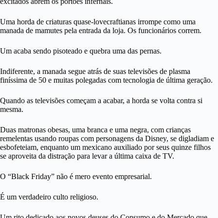
excitados abrem os portões infernais.
Uma horda de criaturas quase-lovecraftianas irrompe como uma
manada de mamutes pela entrada da loja. Os funcionários correm.
Um acaba sendo pisoteado e quebra uma das pernas.
Indiferente, a manada segue atrás de suas televisões de plasma
finíssima de 50 e muitas polegadas com tecnologia de última geração.
Quando as televisões começam a acabar, a horda se volta contra si
mesma.
Duas matronas obesas, uma branca e uma negra, com crianças
remelentas usando roupas com personagens da Disney, se digladiam e
esbofeteiam, enquanto um mexicano auxiliado por seus quinze filhos
se aproveita da distração para levar a última caixa de TV.
O “Black Friday” não é mero evento empresarial.
É um verdadeiro culto religioso.
Um rito dedicado aos novos deuses do Consumo e do Mercado que