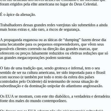
foram erigidos pela elite americana no lugar do Deus Celestial.
É o ápice da alienação.
Trabalhadores dessas grandes redes varejistas são submetidos a ainda
mais horas extras e, não raro, a riscos de segurança.
A propaganda enganosa ou as táticas de “dumping” fazem desse dia
uma hecatombe para os pequenos empreendedores, que vêem seus
possíveis clientes correndo na direção das grandes marcas, que
oferecem ou preços falsamente reduzidos ou efetivas reduções que só
as grandes megacorporações podem sustentar.
O fato de uma tradição que, sendo grotesca e infernal, tem o seu
sentido de ser na cultura americana, ter sido importada para o Brasil
com sucesso (e também por todo o resto da esfera dos países
controlados pelo Ocidente) dá testemunho de nossa situação de
subordinação e da dominação unipolar do atlantismo anglossaxão.
Os EUA se mostram, com este rito diabólico, a verdadeira e derradeira
fonte dos males do mundo contemporâneo.