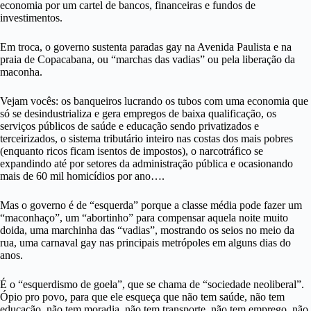
economia por um cartel de bancos, financeiras e fundos de
investimentos.
Em troca, o governo sustenta paradas gay na Avenida Paulista e na
praia de Copacabana, ou “marchas das vadias” ou pela liberação da
maconha.
Vejam vocês: os banqueiros lucrando os tubos com uma economia que
só se desindustrializa e gera empregos de baixa qualificação, os
serviços públicos de saúde e educação sendo privatizados e
terceirizados, o sistema tributário inteiro nas costas dos mais pobres
(enquanto ricos ficam isentos de impostos), o narcotráfico se
expandindo até por setores da administração pública e ocasionando
mais de 60 mil homicídios por ano….
Mas o governo é de “esquerda” porque a classe média pode fazer um
“maconhaço”, um “abortinho” para compensar aquela noite muito
doida, uma marchinha das “vadias”, mostrando os seios no meio da
rua, uma carnaval gay nas principais metrópoles em alguns dias do
anos.
É o “esquerdismo de goela”, que se chama de “sociedade neoliberal”.
Ópio pro povo, para que ele esqueça que não tem saúde, não tem
educação, não tem moradia, não tem transporte, não tem emprego, não