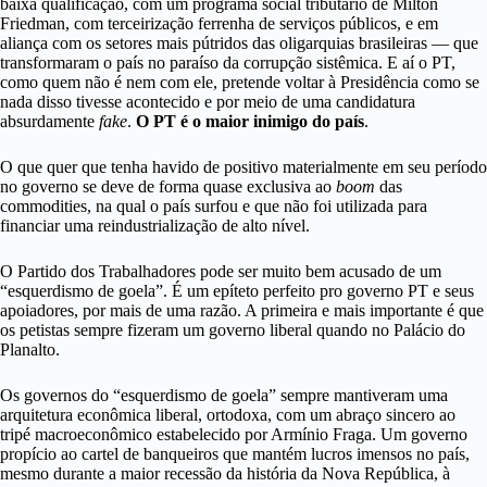
baixa qualificação, com um programa social tributário de Milton
Friedman, com terceirização ferrenha de serviços públicos, e em
aliança com os setores mais pútridos das oligarquias brasileiras — que
transformaram o país no paraíso da corrupção sistêmica. E aí o PT,
como quem não é nem com ele, pretende voltar à Presidência como se
nada disso tivesse acontecido e por meio de uma candidatura
absurdamente
fake
.
O PT é o maior inimigo do país
.
O que quer que tenha havido de positivo materialmente em seu período
no governo se deve de forma quase exclusiva ao
boom
das
commodities, na qual o país surfou e que não foi utilizada para
financiar uma reindustrialização de alto nível.
O Partido dos Trabalhadores pode ser muito bem acusado de um
“esquerdismo de goela”.
É um epíteto perfeito pro governo PT e seus
apoiadores, por mais de uma razão. A primeira e mais importante é que
os petistas sempre fizeram um governo liberal quando no Palácio do
Planalto.
Os governos do “esquerdismo de goela” sempre mantiveram uma
arquitetura econômica liberal, ortodoxa, com um abraço sincero ao
tripé macroeconômico estabelecido por Armínio Fraga. Um governo
propício ao cartel de banqueiros que mantém lucros imensos no país,
mesmo durante a maior recessão da história da Nova República, à