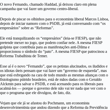
O novo Fernando, chamado Haddad, já deixou claro em plena
campanha que vai fazer um governo centro-liberal.
Depois de piscar os olhinhos para o economista liberal Marcos Lisboa,
depois de iniciar namoro com o PSDB, já está conversando com “os
empresários” sobre as “Reformas”.
Ele está tranquilizando os “empresários” (leia-se FIESP), que não
pretende mexer no jogo, que podem confiar nele. A mesma FIESP
golpista que contribuía para as manifestações anti-Dilma e
proporcionou o símbolo do “pato”. A mesma FIESP que patrocinou a
Reforma Trabalhista de Temer.
Esse aí é o novo “Fernando”, que os petistas alucinados, os iludidos e
os idiotas úteis pensam que vai fazer um “governo de esquerda”, mas
que está esfregando na cara de todo mundo as mesmas alianças com o
fisiologismo pútrido brasileiro, está de mãos dadas com o Geraldo
Alckmin para salvar o PSDB, e está acenando para os liberais para
acalmá-los — porque o governo dele não vai ter nada que ver com o
que o programa que ele divulgou, de fato, diz.
Vejam que ele já se afastou do Pochmann, um economista
desenvolvimentista que andou dizendo que a Reforma da Previdência