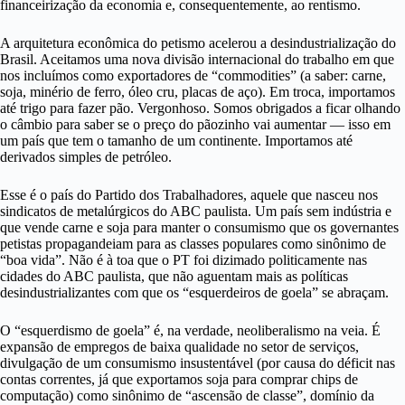
financeirização da economia e, consequentemente, ao rentismo.
A arquitetura econômica do petismo acelerou a desindustrialização do
Brasil. Aceitamos uma nova divisão internacional do trabalho em que
nos incluímos como exportadores de “commodities” (a saber: carne,
soja, minério de ferro, óleo cru, placas de aço). Em troca, importamos
até trigo para fazer pão. Vergonhoso. Somos obrigados a ficar olhando
o câmbio para saber se o preço do pãozinho vai aumentar — isso em
um país que tem o tamanho de um continente. Importamos até
derivados simples de petróleo.
Esse é o país do Partido dos Trabalhadores, aquele que nasceu nos
sindicatos de metalúrgicos do ABC paulista. Um país sem indústria e
que vende carne e soja para manter o consumismo que os governantes
petistas propagandeiam para as classes populares como sinônimo de
“boa vida”. Não é à toa que o PT foi dizimado politicamente nas
cidades do ABC paulista, que não aguentam mais as políticas
desindustrializantes com que os “esquerdeiros de goela” se abraçam.
O “esquerdismo de goela” é, na verdade, neoliberalismo na veia. É
expansão de empregos de baixa qualidade no setor de serviços,
divulgação de um consumismo insustentável (por causa do déficit nas
contas correntes, já que exportamos soja para comprar chips de
computação) como sinônimo de “ascensão de classe”, domínio da