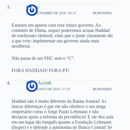
Leticia
28 DE SETEMBRO DE 2018 / 03:11
RESPONDER
Estamos em apuros com esse futuro governo. Ao
contrário de Dilma, sequer poderemos acusar Haddad
de estelionato eleitoral, visto que o poste claramente diz
a que veio: implementar um governo ainda mais
neoliberal.
Não passa de um FHC sem o “C”.
FORA HADDAD! FORA PT!
Pedro Accioli
6 DE AGOSTO DE 2019 / 17:33
RESPONDER
Haddad não é muito diferente da Batata Amaral! As
únicas diferenças é que ele não obedece a um mega
empresário como o Jorge Paulo Lehmann e não
declarou apoio a reforma da previdência! E ele deu aula
em um lugar tão burguês quanto a Fundação Lehmann
(Insper) e e defende a autonomia do Banco Central! Se