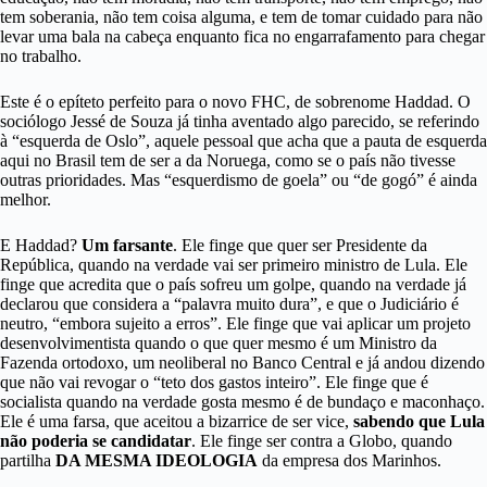
tem soberania, não tem coisa alguma, e tem de tomar cuidado para não
levar uma bala na cabeça enquanto fica no engarrafamento para chegar
no trabalho.
Este é o epíteto perfeito para o novo FHC, de sobrenome Haddad. O
sociólogo Jessé de Souza já tinha aventado algo parecido, se referindo
à “esquerda de Oslo”, aquele pessoal que acha que a pauta de esquerda
aqui no Brasil tem de ser a da Noruega, como se o país não tivesse
outras prioridades. Mas “esquerdismo de goela” ou “de gogó” é ainda
melhor.
E Haddad?
Um farsante
. Ele finge que quer ser Presidente da
República, quando na verdade vai ser primeiro ministro de Lula. Ele
finge que acredita que o país sofreu um golpe, quando na verdade já
declarou que considera a “palavra muito dura”,
e que o Judiciário é
neutro, “embora sujeito a erros”. Ele finge que vai aplicar um projeto
desenvolvimentista quando o que quer mesmo é um Ministro da
Fazenda ortodoxo, um neoliberal no Banco Central e já andou dizendo
que não vai revogar o “teto dos gastos inteiro”. Ele finge que é
socialista quando na verdade gosta mesmo é de bundaço e maconhaço.
Ele é uma farsa, que aceitou a bizarrice de ser vice,
sabendo que Lula
não poderia se candidatar
. Ele finge ser contra a Globo, quando
partilha
DA MESMA IDEOLOGIA
da empresa dos Marinhos.