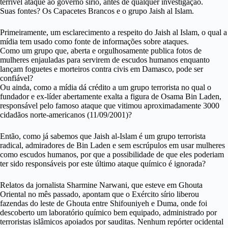
terrível ataque ao governo sírio, antes de qualquer investigação.
Suas fontes? Os Capacetes Brancos e o grupo Jaish al Islam.
Primeiramente, um esclarecimento a respeito do Jaish al Islam, o qual a
mídia tem usado como fonte de informações sobre ataques.
Como um grupo que, aberta e orgulhosamente publica fotos de
mulheres enjauladas para servirem de escudos humanos enquanto
lançam foguetes e morteiros contra civis em Damasco, pode ser
confiável?
Ou ainda, como a mídia dá crédito a um grupo terrorista no qual o
fundador e ex-líder abertamente exalta a figura de Osama Bin Laden,
responsável pelo famoso ataque que vitimou aproximadamente 3000
cidadãos norte-americanos (11/09/2001)?
Então, como já sabemos que Jaish al-Islam é um grupo terrorista
radical, admiradores de Bin Laden e sem escrúpulos em usar mulheres
como escudos humanos, por que a possibilidade de que eles poderiam
ter sido responsáveis ​​por este último ataque químico é ignorada?
Relatos da jornalista Sharmine Narwani, que esteve em Ghouta
Oriental no mês passado, apontam que o Exército sírio liberou
fazendas do leste de Ghouta entre Shifouniyeh e Duma, onde foi
descoberto um laboratório químico bem equipado, administrado por
terroristas islâmicos apoiados por sauditas. Nenhum repórter ocidental