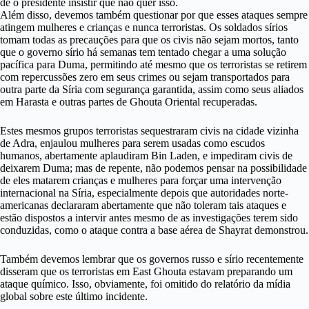
de o presidente insistir que não quer isso.
Além disso, devemos também questionar por que esses ataques sempre
atingem mulheres e crianças e nunca terroristas. Os soldados sírios
tomam todas as precauções para que os civis não sejam mortos, tanto
que o governo sírio há semanas tem tentado chegar a uma solução
pacífica para Duma, permitindo até mesmo que os terroristas se retirem
com repercussões zero em seus crimes ou sejam transportados para
outra parte da Síria com segurança garantida, assim como seus aliados
em Harasta e outras partes de Ghouta Oriental recuperadas.
Estes mesmos grupos terroristas sequestraram civis na cidade vizinha
de Adra, enjaulou mulheres para serem usadas como escudos
humanos, abertamente aplaudiram Bin Laden, e impediram civis de
deixarem Duma; mas de repente, não podemos pensar na possibilidade
de eles matarem crianças e mulheres para forçar uma intervenção
internacional na Síria, especialmente depois que autoridades norte-
americanas declararam abertamente que não toleram tais ataques e
estão dispostos a intervir antes mesmo de as investigações terem sido
conduzidas, como o ataque contra a base aérea de Shayrat demonstrou.
Também devemos lembrar que os governos russo e sírio recentemente
disseram que os terroristas em East Ghouta estavam preparando um
ataque químico. Isso, obviamente, foi omitido do relatório da mídia
global sobre este último incidente.