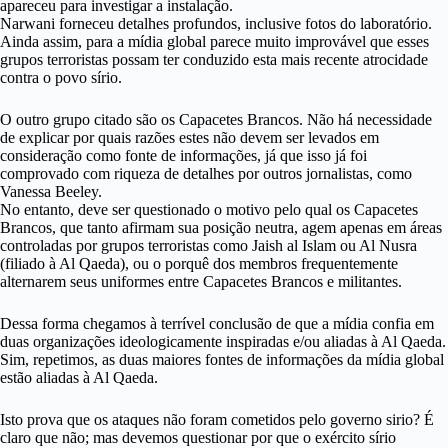
apareceu para investigar a instalação.
Narwani forneceu detalhes profundos, inclusive fotos do laboratório.
Ainda assim, para a mídia global parece muito improvável que esses
grupos terroristas possam ter conduzido esta mais recente atrocidade
contra o povo sírio.
O outro grupo citado são os Capacetes Brancos. Não há necessidade
de explicar por quais razões estes não devem ser levados em
consideração como fonte de informações, já que isso já foi
comprovado com riqueza de detalhes por outros jornalistas, como
Vanessa Beeley.
No entanto, deve ser questionado o motivo pelo qual os Capacetes
Brancos, que tanto afirmam sua posição neutra, agem apenas em áreas
controladas por grupos terroristas como Jaish al Islam ou Al Nusra
(filiado à Al Qaeda), ou o porquê dos membros frequentemente
alternarem seus uniformes entre Capacetes Brancos e militantes.
Dessa forma chegamos à terrível conclusão de que a mídia confia em
duas organizações ideologicamente inspiradas e/ou aliadas à Al Qaeda.
Sim, repetimos, as duas maiores fontes de informações da mídia global
estão aliadas à Al Qaeda.
Isto prova que os ataques não foram cometidos pelo governo sirio? É
claro que não; mas devemos questionar por que o exército sírio