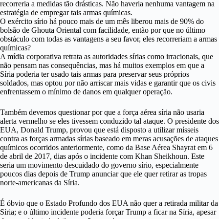
recorreria a medidas tão drásticas. Não haveria nenhuma vantagem na
estratégia de empregar tais armas químicas.
O exército sírio há pouco mais de um mês liberou mais de 90% do
bolsão de Ghouta Oriental com facilidade, então por que no último
obstáculo com todas as vantagens a seu favor, eles recorreriam a armas
químicas?
A mídia corporativa retrata as autoridades sírias como irracionais, que
não pensam nas consequências, mas há muitos exemplos em que a
Síria poderia ter usado tais armas para preservar seus próprios
soldados, mas optou por não arriscar mais vidas e garantir que os civis
enfrentassem o mínimo de danos em qualquer operação.
Também devemos questionar por que a força aérea síria não usaria
alerta vermelho se eles tivessem conduzido tal ataque. O presidente dos
EUA, Donald Trump, provou que está disposto a utilizar mísseis
contra as forças armadas sírias baseado em meras acusações de ataques
químicos ocorridos anteriormente, como da Base Aérea Shayrat em 6
de abril de 2017, dias após o incidente com Khan Sheikhoun. Este
seria um movimento descuidado do governo sírio, especialmente
poucos dias depois de Trump anunciar que ele quer retirar as tropas
norte-americanas da Síria.
É óbvio que o Estado Profundo dos EUA não quer a retirada militar da
Síria; e o último incidente poderia forçar Trump a ficar na Síria, apesar