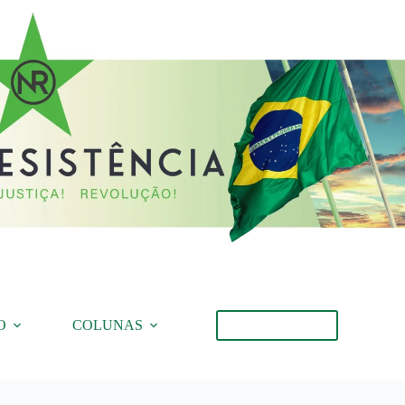
O
COLUNAS
Torne-se Membro