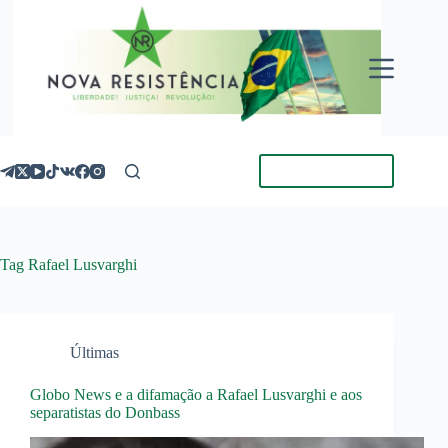
Pular
para
o
conteúdo
Torne-se Membro
Tag
Rafael Lusvarghi
Últimas
Globo News e a difamação a Rafael Lusvarghi e aos
separatistas do Donbass