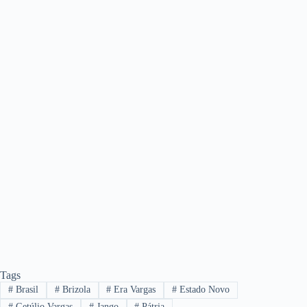
Tags
#
Brasil
#
Brizola
#
Era Vargas
#
Estado Novo
#
Getúlio Vargas
#
Jango
#
Pátria