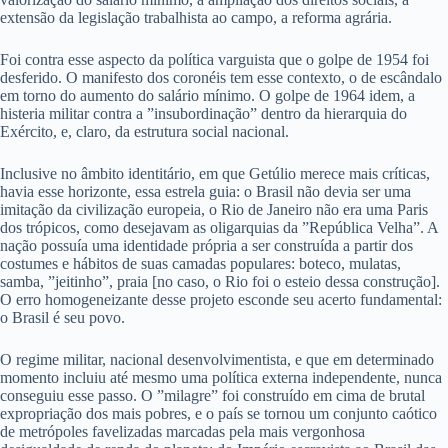
extensão da legislação trabalhista ao campo, a reforma agrária.
Foi contra esse aspecto da política varguista que o golpe de 1954 foi
desferido. O manifesto dos coronéis tem esse contexto, o de escândalo
em torno do aumento do salário mínimo. O golpe de 1964 idem, a
histeria militar contra a ”insubordinação” dentro da hierarquia do
Exército, e, claro, da estrutura social nacional.
Inclusive no âmbito identitário, em que Getúlio merece mais críticas,
havia esse horizonte, essa estrela guia: o Brasil não devia ser uma
imitação da civilização europeia, o Rio de Janeiro não era uma Paris
dos trópicos, como desejavam as oligarquias da ”República Velha”. A
nação possuía uma identidade própria a ser construída a partir dos
costumes e hábitos de suas camadas populares: boteco, mulatas,
samba, ”jeitinho”, praia [no caso, o Rio foi o esteio dessa construção].
O erro homogeneizante desse projeto esconde seu acerto fundamental:
o Brasil é seu povo.
O regime militar, nacional desenvolvimentista, e que em determinado
momento incluiu até mesmo uma política externa independente, nunca
conseguiu esse passo. O ”milagre” foi construído em cima de brutal
expropriação dos mais pobres, e o país se tornou um conjunto caótico
de metrópoles favelizadas marcadas pela mais vergonhosa