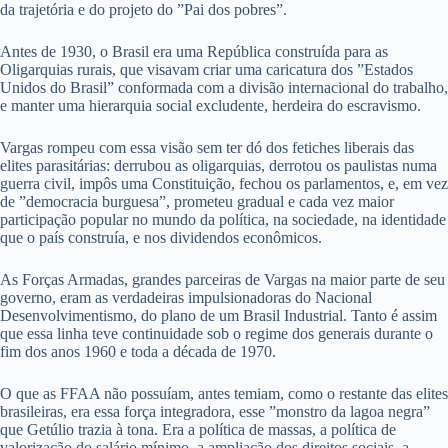
da trajetória e do projeto do ”Pai dos pobres”.
Antes de 1930, o Brasil era uma República construída para as
Oligarquias rurais, que visavam criar uma caricatura dos ”Estados
Unidos do Brasil” conformada com a divisão internacional do trabalho,
e manter uma hierarquia social excludente, herdeira do escravismo.
Vargas rompeu com essa visão sem ter dó dos fetiches liberais das
elites parasitárias: derrubou as oligarquias, derrotou os paulistas numa
guerra civil, impôs uma Constituição, fechou os parlamentos, e, em vez
de ”democracia burguesa”, prometeu gradual e cada vez maior
participação popular no mundo da política, na sociedade, na identidade
que o país construía, e nos dividendos econômicos.
As Forças Armadas, grandes parceiras de Vargas na maior parte de seu
governo, eram as verdadeiras impulsionadoras do Nacional
Desenvolvimentismo, do plano de um Brasil Industrial. Tanto é assim
que essa linha teve continuidade sob o regime dos generais durante o
fim dos anos 1960 e toda a década de 1970.
O que as FFAA não possuíam, antes temiam, como o restante das elites
brasileiras, era essa força integradora, esse ”monstro da lagoa negra”
que Getúlio trazia à tona. Era a política de massas, a política de
valorização do salário mínimo, a ampliação dos direitos sociais, a