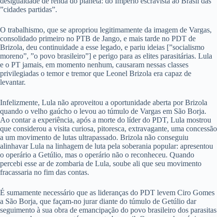
desigualdade de renda do planeta: do Império escravista ao Brasil das
”cidades partidas”.
O trabalhismo, que se apropriou legitimamente da imagem de Vargas,
consolidado primeiro no PTB de Jango, e mais tarde no PDT de
Brizola, deu continuidade a esse legado, e pariu ideias [”socialismo
moreno”, ”o povo brasileiro”] e perigo para as elites parasitárias. Lula
e o PT jamais, em momento nenhum, causaram nessas classes
privilegiadas o temor e tremor que Leonel Brizola era capaz de
levantar.
Infelizmente, Lula não aproveitou a oportunidade aberta por Brizola
quando o velho gaúcho o levou ao túmulo de Vargas em São Borja.
Ao contar a experiência, após a morte do líder do PDT, Lula mostrou
que considerou a visita curiosa, pitoresca, extravagante, uma concessão
a um movimento de lutas ultrapassado. Brizola não conseguiu
alinhavar Lula na linhagem de luta pela soberania popular: apresentou
o operário a Getúlio, mas o operário não o reconheceu. Quando
percebi esse ar de zombaria de Lula, soube ali que seu movimento
fracassaria no fim das contas.
É sumamente necessário que as lideranças do PDT levem Ciro Gomes
a São Borja, que façam-no jurar diante do túmulo de Getúlio dar
seguimento à sua obra de emancipação do povo brasileiro dos parasitas