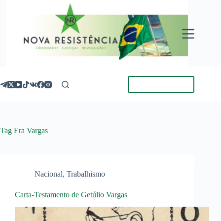
Pular
para
o
conteúdo
Torne-se Membro
Tag
Era Vargas
Nacional
,
Trabalhismo
Carta-Testamento de Getúlio Vargas