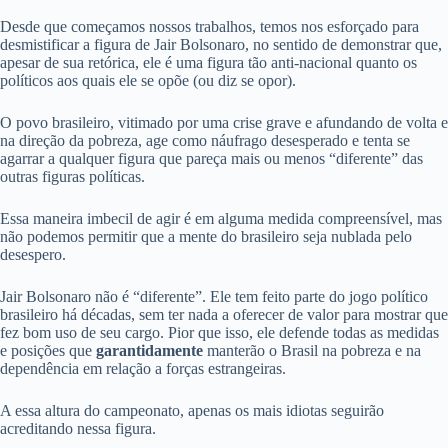
Desde que começamos nossos trabalhos, temos nos esforçado para
desmistificar a figura de Jair Bolsonaro, no sentido de demonstrar que,
apesar de sua retórica, ele é uma figura tão anti-nacional quanto os
políticos aos quais ele se opõe (ou diz se opor).
O povo brasileiro, vitimado por uma crise grave e afundando de volta e
na direção da pobreza, age como náufrago desesperado e tenta se
agarrar a qualquer figura que pareça mais ou menos “diferente” das
outras figuras políticas.
Essa maneira imbecil de agir é em alguma medida compreensível, mas
não podemos permitir que a mente do brasileiro seja nublada pelo
desespero.
Jair Bolsonaro não é “diferente”. Ele tem feito parte do jogo político
brasileiro há décadas, sem ter nada a oferecer de valor para mostrar que
fez bom uso de seu cargo. Pior que isso, ele defende todas as medidas
e posições que
garantidamente
manterão o Brasil na pobreza e na
dependência em relação a forças estrangeiras.
A essa altura do campeonato, apenas os mais idiotas seguirão
acreditando nessa figura.