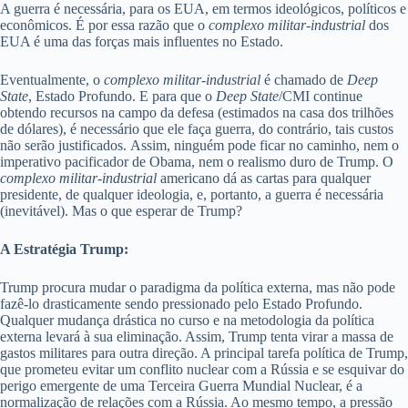
A guerra é necessária, para os EUA, em termos ideológicos, políticos e
econômicos. É por essa razão que o
complexo militar-industrial
dos
EUA é uma das forças mais influentes no Estado.
Eventualmente, o
complexo militar-industrial
é chamado de
Deep
State
, Estado Profundo. E para que o
Deep State
/CMI continue
obtendo recursos na campo da defesa (estimados na casa dos trilhões
de dólares), é necessário que ele faça guerra, do contrário, tais custos
não serão justificados. Assim, ninguém pode ficar no caminho, nem o
imperativo pacificador de Obama, nem o realismo duro de Trump. O
complexo militar-industrial
americano dá as cartas para qualquer
presidente, de qualquer ideologia, e, portanto, a guerra é necessária
(inevitável). Mas o que esperar de Trump?
A Estratégia Trump:
Trump procura mudar o paradigma da política externa, mas não pode
fazê-lo drasticamente sendo pressionado pelo Estado Profundo.
Qualquer mudança drástica no curso e na metodologia da política
externa levará à sua eliminação. Assim, Trump tenta virar a massa de
gastos militares para outra direção. A principal tarefa política de Trump,
que prometeu evitar um conflito nuclear com a Rússia e se esquivar do
perigo emergente de uma Terceira Guerra Mundial Nuclear, é a
normalização de relações com a Rússia. Ao mesmo tempo, a pressão