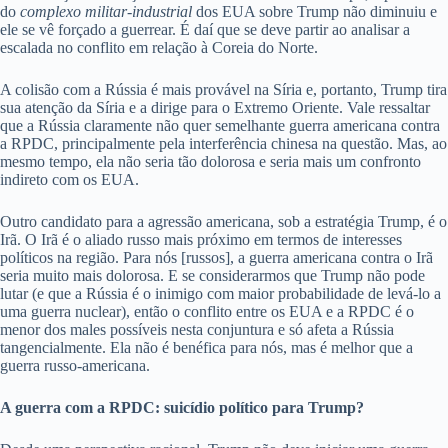
do
complexo militar-industrial
dos EUA sobre Trump não diminuiu e
ele se vê forçado a guerrear. É daí que se deve partir ao analisar a
escalada no conflito em relação à Coreia do Norte.
A colisão com a Rússia é mais provável na Síria e, portanto, Trump tira
sua atenção da Síria e a dirige para o Extremo Oriente. Vale ressaltar
que a Rússia claramente não quer semelhante guerra americana contra
a RPDC, principalmente pela interferência chinesa na questão. Mas, ao
mesmo tempo, ela não seria tão dolorosa e seria mais um confronto
indireto com os EUA.
Outro candidato para a agressão americana, sob a estratégia Trump, é o
Irã. O Irã é o aliado russo mais próximo em termos de interesses
políticos na região. Para nós [russos], a guerra americana contra o Irã
seria muito mais dolorosa. E se considerarmos que Trump não pode
lutar (e que a Rússia é o inimigo com maior probabilidade de levá-lo a
uma guerra nuclear), então o conflito entre os EUA e a RPDC é o
menor dos males possíveis nesta conjuntura e só afeta a Rússia
tangencialmente. Ela não é benéfica para nós, mas é melhor que a
guerra russo-americana.
A guerra com a RPDC: suicídio político para Trump?