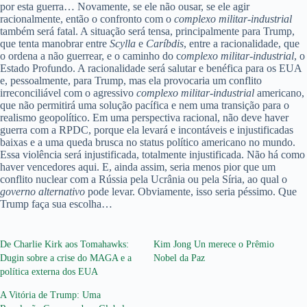
por esta guerra… Novamente, se ele não ousar, se ele agir
racionalmente, então o confronto com o
complexo militar-industrial
também será fatal. A situação será tensa, principalmente para Trump,
que tenta manobrar entre
Scylla
e
Caríbdis
, entre a racionalidade, que
o ordena a não guerrear, e o caminho do c
omplexo militar-industrial
, o
Estado Profundo. A racionalidade será salutar e benéfica para os EUA
e, pessoalmente, para Trump, mas ela provocaria um conflito
irreconciliável com o agressivo
complexo militar-industrial
americano,
que não permitirá uma solução pacífica e nem uma transição para o
realismo geopolítico. Em uma perspectiva racional, não deve haver
guerra com a RPDC, porque ela levará e incontáveis e injustificadas
baixas e a uma queda brusca no status político americano no mundo.
Essa violência será injustificada, totalmente injustificada. Não há como
haver vencedores aqui. E, ainda assim, seria menos pior que um
conflito nuclear com a Rússia pela Ucrânia ou pela Síria, ao qual o
governo alternativo
pode levar. Obviamente, isso seria péssimo. Que
Trump faça sua escolha…
De Charlie Kirk aos Tomahawks:
Kim Jong Un merece o Prêmio
Dugin sobre a crise do MAGA e a
Nobel da Paz
política externa dos EUA
A Vitória de Trump: Uma