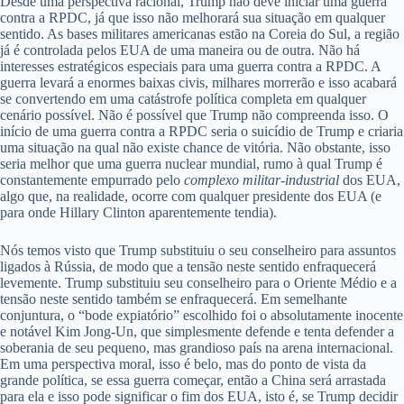
Desde uma perspectiva racional, Trump não deve iniciar uma guerra
contra a RPDC, já que isso não melhorará sua situação em qualquer
sentido. As bases militares americanas estão na Coreia do Sul, a região
já é controlada pelos EUA de uma maneira ou de outra. Não há
interesses estratégicos especiais para uma guerra contra a RPDC. A
guerra levará a enormes baixas civis, milhares morrerão e isso acabará
se convertendo em uma catástrofe política completa em qualquer
cenário possível. Não é possível que Trump não compreenda isso. O
início de uma guerra contra a RPDC seria o suicídio de Trump e criaria
uma situação na qual não existe chance de vitória. Não obstante, isso
seria melhor que uma guerra nuclear mundial, rumo à qual Trump é
constantemente empurrado pelo
complexo militar-industrial
dos EUA,
algo que, na realidade, ocorre com qualquer presidente dos EUA (e
para onde Hillary Clinton aparentemente tendia).
Nós temos visto que Trump substituiu o seu conselheiro para assuntos
ligados à Rússia, de modo que a tensão neste sentido enfraquecerá
levemente. Trump substituiu seu conselheiro para o Oriente Médio e a
tensão neste sentido também se enfraquecerá. Em semelhante
conjuntura, o “bode expiatório” escolhido foi o absolutamente inocente
e notável Kim Jong-Un, que simplesmente defende e tenta defender a
soberania de seu pequeno, mas grandioso país na arena internacional.
Em uma perspectiva moral, isso é belo, mas do ponto de vista da
grande política, se essa guerra começar, então a China será arrastada
para ela e isso pode significar o fim dos EUA, isto é, se Trump decidir