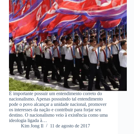
É importante possuir um entendimento correto do
nacionalismo. Apenas possuindo tal entendimento
pode o povo alcançar a unidade nacional, promover
os interesses da nação e contribuir para forjar seu
destino. O nacionalismo veio à existência como uma
ideologia ligada à…
Kim Jong Il
11 de agosto de 2017