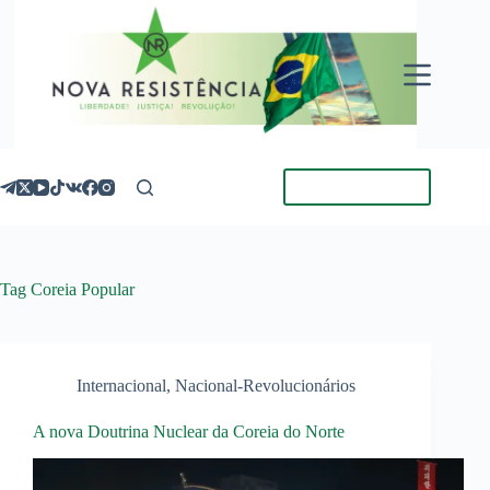
Pular
para
o
conteúdo
Torne-se Membro
Tag
Coreia Popular
Internacional
,
Nacional-Revolucionários
A nova Doutrina Nuclear da Coreia do Norte