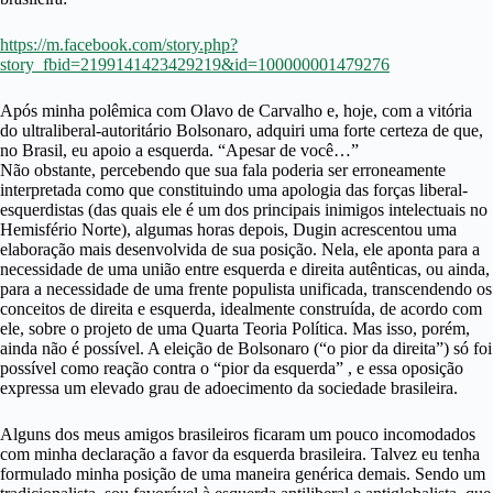
https://m.facebook.com/story.php?
story_fbid=2199141423429219&id=100000001479276
Após minha polêmica com Olavo de Carvalho e, hoje, com a vitória
do ultraliberal-autoritário Bolsonaro, adquiri uma forte certeza de que,
no Brasil, eu apoio a esquerda. “Apesar de você…”
Não obstante, percebendo que sua fala poderia ser erroneamente
interpretada como que constituindo uma apologia das forças liberal-
esquerdistas (das quais ele é um dos principais inimigos intelectuais no
Hemisfério Norte), algumas horas depois, Dugin acrescentou uma
elaboração mais desenvolvida de sua posição. Nela, ele aponta para a
necessidade de uma união entre esquerda e direita autênticas, ou ainda,
para a necessidade de uma frente populista unificada, transcendendo os
conceitos de direita e esquerda, idealmente construída, de acordo com
ele, sobre o projeto de uma Quarta Teoria Política. Mas isso, porém,
ainda não é possível. A eleição de Bolsonaro (“o pior da direita”) só foi
possível como reação contra o “pior da esquerda” , e essa oposição
expressa um elevado grau de adoecimento da sociedade brasileira.
Alguns dos meus amigos brasileiros ficaram um pouco incomodados
com minha declaração a favor da esquerda brasileira. Talvez eu tenha
formulado minha posição de uma maneira genérica demais. Sendo um