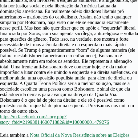
tradicionalista, sou favorável à esquerda antiliberal e antiglobalista, que
luta por justiça social e pela libertação da América Latina da
dominação americana. Eu realmente odeio ditadores liberais pró-
americanos – marionetes do capitalismo. Assim, não tenho qualquer
simpatia por Bolsonaro, haja visto que ele se enquadra exatamente
nesse perfil. Mas isso não quer dizer que eu apóie a “esquerda” liberal
financiada por Soros, com sua agenda sacrílega, anti-religiosa e voltada
para questões de gênero. Tudo isso, na verdade, nos mostra a forte
necessidade de irmos além da direita e da esquerda o mais rápido
possível. Se Trump é pragmaticamente “bom” de alguma maneira (ele
fratura o establishment americano e o enfraquece), Bolsonaro é
absolutamente ruim em todos os sentidos. Ele representa a alienação
total. Uma frente anti-Bolsonaro deve começar hoje, e é da maior
importância lutar contra ele unindo a esquerda e a direita autênticas, ou
melhor ainda, uma oposição populista unida, para além de direita ou
esquerda. A Quarta Teoria Política seria a melhor solução, mas se a
sociedade escolheu uma pessoa como Bolsonaro, é sinal de que ela
está adoecida demais para avançar na direção da Quarta Via.
Bolsonaro é o que há de pior na direita: e ele só é possível como
protesto contra o que há de pior na esquerda. Precisamos nos unir em
torno de outro eixo.
https://m.facebook.com/story.php?
story_fbid=2199381460071882&id=100000001479276
Leia também a
Nota Oficial da Nova Resistência sobre as Eleições