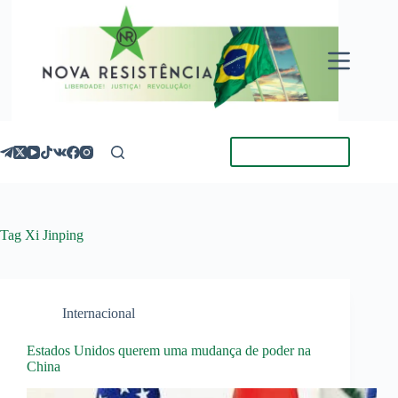
Pular
para
o
conteúdo
Torne-se Membro
Tag
Xi Jinping
Internacional
Estados Unidos querem uma mudança de poder na
China