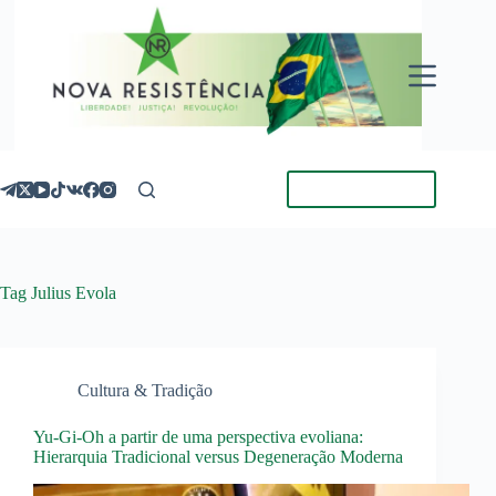
Pular
para
o
conteúdo
Torne-se Membro
Tag
Julius Evola
Cultura & Tradição
Yu-Gi-Oh a partir de uma perspectiva evoliana:
Hierarquia Tradicional versus Degeneração Moderna