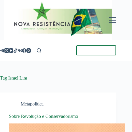
Pular
para
o
conteúdo
Torne-se Membro
Tag
Israel Lira
Metapolítica
Sobre Revolução e Conservadorismo