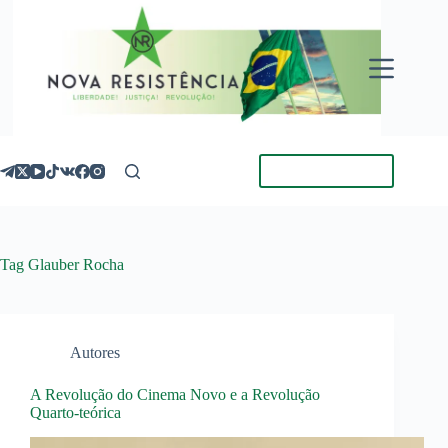
Pular
para
o
conteúdo
Torne-se Membro
Tag
Glauber Rocha
Autores
A Revolução do Cinema Novo e a Revolução
Quarto-teórica