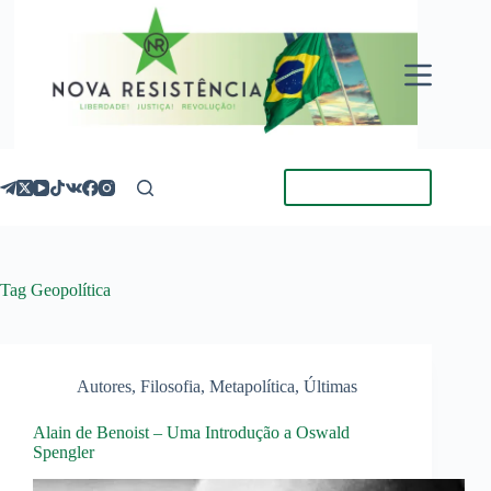
Pular
para
o
conteúdo
Torne-se Membro
Tag
Geopolítica
Autores
,
Filosofia
,
Metapolítica
,
Últimas
Alain de Benoist – Uma Introdução a Oswald
Spengler