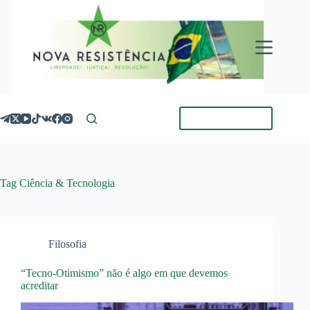
Pular
para
o
conteúdo
Torne-se Membro
Tag
Ciência & Tecnologia
Filosofia
“Tecno-Otimismo” não é algo em que devemos
acreditar