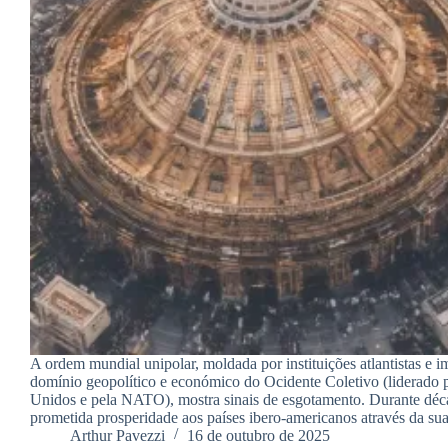
A ordem mundial unipolar, moldada por instituições atlantistas e 
domínio geopolítico e económico do Ocidente Coletivo (liderado 
Unidos e pela NATO), mostra sinais de esgotamento. Durante déca
prometida prosperidade aos países ibero-americanos através da s
Arthur Pavezzi
16 de outubro de 2025