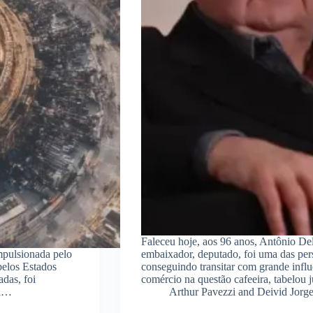
Faleceu hoje, aos 96 anos, Antônio Del
impulsionada pelo
embaixador, deputado, foi uma das per
pelos Estados
conseguindo transitar com grande influ
das, foi
comércio na questão cafeeira, tabelou
ua…
Arthur Pavezzi and Deivid Jorg