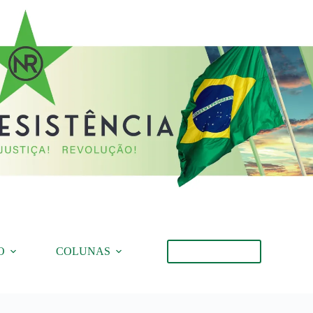
O
COLUNAS
Torne-se Membro