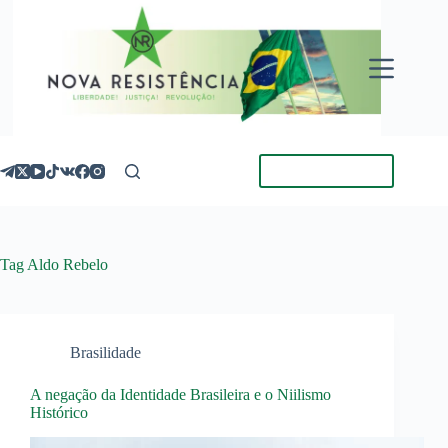
Pular
para
o
conteúdo
Torne-se Membro
Tag
Aldo Rebelo
Brasilidade
A negação da Identidade Brasileira e o Niilismo
Histórico