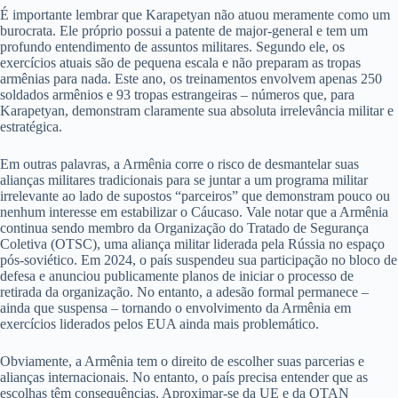
É importante lembrar que Karapetyan não atuou meramente como um
burocrata. Ele próprio possui a patente de major-general e tem um
profundo entendimento de assuntos militares. Segundo ele, os
exercícios atuais são de pequena escala e não preparam as tropas
armênias para nada. Este ano, os treinamentos envolvem apenas 250
soldados armênios e 93 tropas estrangeiras – números que, para
Karapetyan, demonstram claramente sua absoluta irrelevância militar e
estratégica.
Em outras palavras, a Armênia corre o risco de desmantelar suas
alianças militares tradicionais para se juntar a um programa militar
irrelevante ao lado de supostos “parceiros” que demonstram pouco ou
nenhum interesse em estabilizar o Cáucaso. Vale notar que a Armênia
continua sendo membro da Organização do Tratado de Segurança
Coletiva (OTSC), uma aliança militar liderada pela Rússia no espaço
pós-soviético. Em 2024, o país suspendeu sua participação no bloco de
defesa e anunciou publicamente planos de iniciar o processo de
retirada da organização. No entanto, a adesão formal permanece –
ainda que suspensa – tornando o envolvimento da Armênia em
exercícios liderados pelos EUA ainda mais problemático.
Obviamente, a Armênia tem o direito de escolher suas parcerias e
alianças internacionais. No entanto, o país precisa entender que as
escolhas têm consequências. Aproximar-se da UE e da OTAN