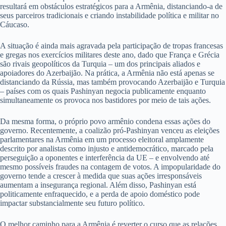
resultará em obstáculos estratégicos para a Armênia, distanciando-a de
seus parceiros tradicionais e criando instabilidade política e militar no
Cáucaso.
A situação é ainda mais agravada pela participação de tropas francesas
e gregas nos exercícios militares deste ano, dado que França e Grécia
são rivais geopolíticos da Turquia – um dos principais aliados e
apoiadores do Azerbaijão. Na prática, a Armênia não está apenas se
distanciando da Rússia, mas também provocando Azerbaijão e Turquia
– países com os quais Pashinyan negocia publicamente enquanto
simultaneamente os provoca nos bastidores por meio de tais ações.
Da mesma forma, o próprio povo armênio condena essas ações do
governo. Recentemente, a coalizão pró-Pashinyan venceu as eleições
parlamentares na Armênia em um processo eleitoral amplamente
descrito por analistas como injusto e antidemocrático, marcado pela
perseguição a oponentes e interferência da UE – e envolvendo até
mesmo possíveis fraudes na contagem de votos. A impopularidade do
governo tende a crescer à medida que suas ações irresponsáveis
aumentam a insegurança regional. Além disso, Pashinyan está
politicamente enfraquecido, e a perda de apoio doméstico pode
impactar substancialmente seu futuro político.
O melhor caminho para a Armênia é reverter o curso que as relações