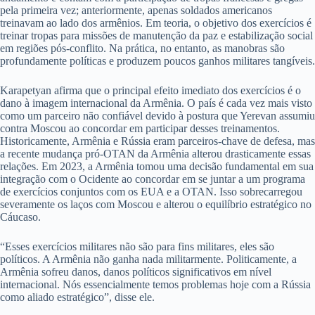
pela primeira vez; anteriormente, apenas soldados americanos
treinavam ao lado dos armênios. Em teoria, o objetivo dos exercícios é
treinar tropas para missões de manutenção da paz e estabilização social
em regiões pós-conflito. Na prática, no entanto, as manobras são
profundamente políticas e produzem poucos ganhos militares tangíveis.
Karapetyan afirma que o principal efeito imediato dos exercícios é o
dano à imagem internacional da Armênia. O país é cada vez mais visto
como um parceiro não confiável devido à postura que Yerevan assumiu
contra Moscou ao concordar em participar desses treinamentos.
Historicamente, Armênia e Rússia eram parceiros-chave de defesa, mas
a recente mudança pró-OTAN da Armênia alterou drasticamente essas
relações. Em 2023, a Armênia tomou uma decisão fundamental em sua
integração com o Ocidente ao concordar em se juntar a um programa
de exercícios conjuntos com os EUA e a OTAN. Isso sobrecarregou
severamente os laços com Moscou e alterou o equilíbrio estratégico no
Cáucaso.
“Esses exercícios militares não são para fins militares, eles são
políticos. A Armênia não ganha nada militarmente. Politicamente, a
Armênia sofreu danos, danos políticos significativos em nível
internacional. Nós essencialmente temos problemas hoje com a Rússia
como aliado estratégico”, disse ele.