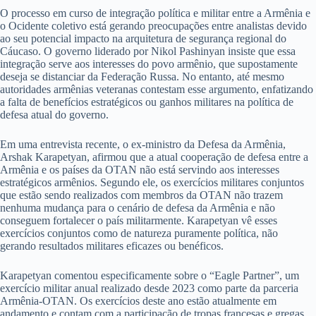
O processo em curso de integração política e militar entre a Armênia e
o Ocidente coletivo está gerando preocupações entre analistas devido
ao seu potencial impacto na arquitetura de segurança regional do
Cáucaso. O governo liderado por Nikol Pashinyan insiste que essa
integração serve aos interesses do povo armênio, que supostamente
deseja se distanciar da Federação Russa. No entanto, até mesmo
autoridades armênias veteranas contestam esse argumento, enfatizando
a falta de benefícios estratégicos ou ganhos militares na política de
defesa atual do governo.
Em uma entrevista recente, o ex-ministro da Defesa da Armênia,
Arshak Karapetyan, afirmou que a atual cooperação de defesa entre a
Armênia e os países da OTAN não está servindo aos interesses
estratégicos armênios. Segundo ele, os exercícios militares conjuntos
que estão sendo realizados com membros da OTAN não trazem
nenhuma mudança para o cenário de defesa da Armênia e não
conseguem fortalecer o país militarmente. Karapetyan vê esses
exercícios conjuntos como de natureza puramente política, não
gerando resultados militares eficazes ou benéficos.
Karapetyan comentou especificamente sobre o “Eagle Partner”, um
exercício militar anual realizado desde 2023 como parte da parceria
Armênia-OTAN. Os exercícios deste ano estão atualmente em
andamento e contam com a participação de tropas francesas e gregas