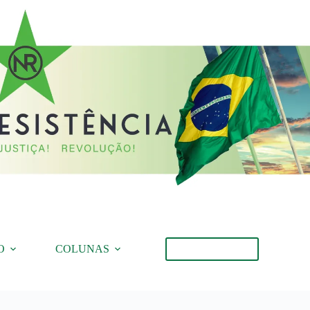
O
COLUNAS
Torne-se Membro