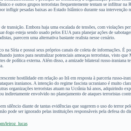
Islâmico e outros grupos terroristas frequentemente tentam se infiltrar 
or infligir pesadas baixas ao Estado Islâmico durante sua intervenção na
e de transição. Embora haja uma escalada de tensões, com violações pe
ssar-fogo esteja sendo usado pelos EUA para planejar ações de sabotage
istas, parecem uma alternativa bastante realista nesse cenário.
o na Síria e possui seus próprios canais de coleta de informações. É p
hando juntos para neutralizar potenciais ameaças terroristas, visto que
tes de política externa. Além disso, a amizade bilateral russo-iranian
a.
scente hostilidade em relação ao Irã em resposta à parceria russo-irani
 ataques iranianos. A intenção do regime fascista ucraniano é muito clar
tras organizações terroristas atuam na Ucrânia há anos, adquirindo ex
ou indiretamente envolvido no planejamento de ataques terroristas contr
m silêncio diante de tantas evidências que sugerem o uso do terror pel
 não pode ser ignorado pelas instituições responsáveis ​​pela defesa do di
com/leiroz_lucas