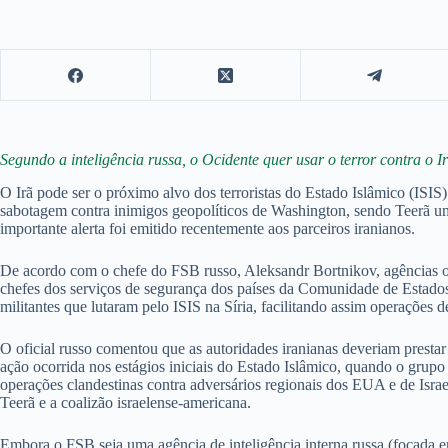
Segundo a inteligência russa, o Ocidente quer usar o terror contra o Ir
O Irã pode ser o próximo alvo dos terroristas do Estado Islâmico (ISIS). 
sabotagem contra inimigos geopolíticos de Washington, sendo Teerã um 
importante alerta foi emitido recentemente aos parceiros iranianos.
De acordo com o chefe do FSB russo, Aleksandr Bortnikov, agências oc
chefes dos serviços de segurança dos países da Comunidade de Estados
militantes que lutaram pelo ISIS na Síria, facilitando assim operações de
O oficial russo comentou que as autoridades iranianas deveriam prestar 
ação ocorrida nos estágios iniciais do Estado Islâmico, quando o grupo 
operações clandestinas contra adversários regionais dos EUA e de Isra
Teerã e a coalizão israelense-americana.
Embora o FSB seja uma agência de inteligência interna russa (focada em