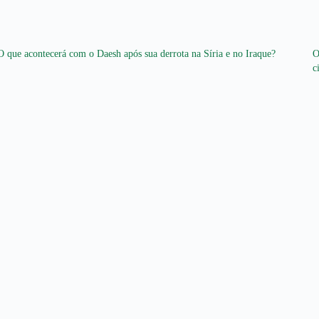
O que acontecerá com o Daesh após sua derrota na Síria e no Iraque?
O
c