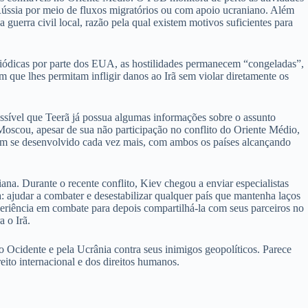
na Rússia por meio de fluxos migratórios ou com apoio ucraniano. Além
 guerra civil local, razão pela qual existem motivos suficientes para
riódicas por parte dos EUA, as hostilidades permanecem “congeladas”,
m que lhes permitam infligir danos ao Irã sem violar diretamente os
ossível que Teerã já possua algumas informações sobre o assunto
 Moscou, apesar de sua não participação no conflito do Oriente Médio,
a tem se desenvolvido cada vez mais, com ambos os países alcançando
ana. Durante o recente conflito, Kiev chegou a enviar especialistas
a: ajudar a combater e desestabilizar qualquer país que mantenha laços
periência em combate para depois compartilhá-la com seus parceiros no
a o Irã.
o Ocidente e pela Ucrânia contra seus inimigos geopolíticos. Parece
reito internacional e dos direitos humanos.