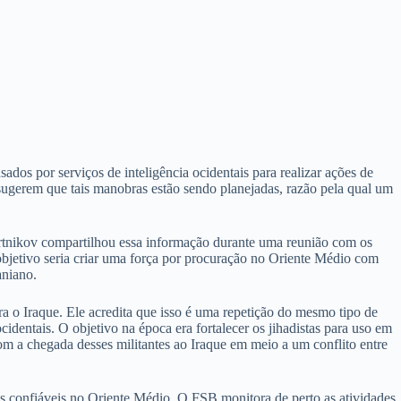
ados ​​por serviços de inteligência ocidentais para realizar ações de
 sugerem que tais manobras estão sendo planejadas, razão pela qual um
Bortnikov compartilhou essa informação durante uma reunião com os
objetivo seria criar uma força por procuração no Oriente Médio com
aniano.
ara o Iraque. Ele acredita que isso é uma repetição do mesmo tipo de
cidentais. O objetivo na época era fortalecer os jihadistas para uso em
om a chegada desses militantes ao Iraque em meio a um conflito entre
s confiáveis ​​no Oriente Médio. O FSB monitora de perto as atividades