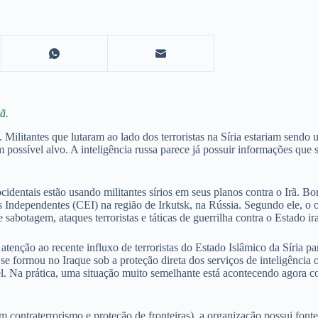
ã.
Militantes que lutaram ao lado dos terroristas na Síria estariam sendo us
possível alvo. A inteligência russa parece já possuir informações que
identais estão usando militantes sírios em seus planos contra o Irã. 
 Independentes (CEI) na região de Irkutsk, na Rússia. Segundo ele, o 
 sabotagem, ataques terroristas e táticas de guerrilha contra o Estado ir
atenção ao recente influxo de terroristas do Estado Islâmico da Síria p
se formou no Iraque sob a proteção direta dos serviços de inteligência o
el. Na prática, uma situação muito semelhante está acontecendo agora c
 contraterrorismo e proteção de fronteiras), a organização possui fonte