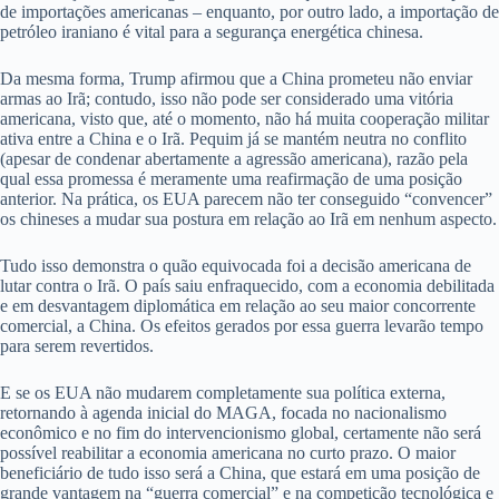
de importações americanas – enquanto, por outro lado, a importação de
petróleo iraniano é vital para a segurança energética chinesa.
Da mesma forma, Trump afirmou que a China prometeu não enviar
armas ao Irã; contudo, isso não pode ser considerado uma vitória
americana, visto que, até o momento, não há muita cooperação militar
ativa entre a China e o Irã. Pequim já se mantém neutra no conflito
(apesar de condenar abertamente a agressão americana), razão pela
qual essa promessa é meramente uma reafirmação de uma posição
anterior. Na prática, os EUA parecem não ter conseguido “convencer”
os chineses a mudar sua postura em relação ao Irã em nenhum aspecto.
Tudo isso demonstra o quão equivocada foi a decisão americana de
lutar contra o Irã. O país saiu enfraquecido, com a economia debilitada
e em desvantagem diplomática em relação ao seu maior concorrente
comercial, a China. Os efeitos gerados por essa guerra levarão tempo
para serem revertidos.
E se os EUA não mudarem completamente sua política externa,
retornando à agenda inicial do MAGA, focada no nacionalismo
econômico e no fim do intervencionismo global, certamente não será
possível reabilitar a economia americana no curto prazo. O maior
beneficiário de tudo isso será a China, que estará em uma posição de
grande vantagem na “guerra comercial” e na competição tecnológica e