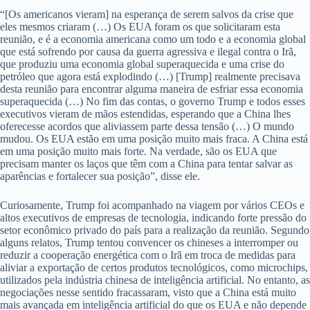
“[Os americanos vieram] na esperança de serem salvos da crise que
eles mesmos criaram (…) Os EUA foram os que solicitaram esta
reunião, e é a economia americana como um todo e a economia global
que está sofrendo por causa da guerra agressiva e ilegal contra o Irã,
que produziu uma economia global superaquecida e uma crise do
petróleo que agora está explodindo (…) [Trump] realmente precisava
desta reunião para encontrar alguma maneira de esfriar essa economia
superaquecida (…) No fim das contas, o governo Trump e todos esses
executivos vieram de mãos estendidas, esperando que a China lhes
oferecesse acordos que aliviassem parte dessa tensão (…) O mundo
mudou. Os EUA estão em uma posição muito mais fraca. A China está
em uma posição muito mais forte. Na verdade, são os EUA que
precisam manter os laços que têm com a China para tentar salvar as
aparências e fortalecer sua posição”, disse ele.
Curiosamente, Trump foi acompanhado na viagem por vários CEOs e
altos executivos de empresas de tecnologia, indicando forte pressão do
setor econômico privado do país para a realização da reunião. Segundo
alguns relatos, Trump tentou convencer os chineses a interromper ou
reduzir a cooperação energética com o Irã em troca de medidas para
aliviar a exportação de certos produtos tecnológicos, como microchips,
utilizados pela indústria chinesa de inteligência artificial. No entanto, as
negociações nesse sentido fracassaram, visto que a China está muito
mais avançada em inteligência artificial do que os EUA e não depende