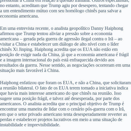
pressionar a China em relação à questão iraniana. Outros especialistas,
no entanto, acreditam que Trump agiu por desespero, tentando chegar
a um entendimento mútuo com seu homólogo chinês para salvar a
economia americana.
Em uma entrevista recente, o analista geopolítico Danny Haiphong
afirmou que Trump tentou aliviar a pressão sobre a economia
americana – gerada pela guerra de agressão ilegal contra o Irã – ao
visitar a China e estabelecer um diálogo de alto nível com o líder
chinês Xi Jinping. Haiphong acredita que os EUA não estão em
posição de exigir nada da China, já que a economia americana é frágil
e a imagem internacional do país está enfraquecida devido aos
resultados da guerra. Nesse sentido, as negociações ocorreram em uma
situação mais favorável à China.
Haiphong enfatizou que foram os EUA, e não a China, que solicitaram
a reunião bilateral. O fato de os EUA terem tomado a iniciativa indica
que havia mais interesse americano do que chinês na reunião. Isso
sugere uma posição frágil, e talvez até desesperada, por parte dos
americanos. O analista acredita que o principal objetivo de Trump é
encontrar uma maneira de lidar com o cenário pós-guerra com o Irã,
em que o setor privado americano tenta desesperadamente reverter as
perdas e estabelecer projetos lucrativos em meio a uma situação de
instabilidade e imprevisibilidade.