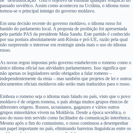
de “desrussificação” com o objetivo de eliminar qualquer resquício do
passado soviético. Assim como aconteceu na Ucrânia, o idioma russo
tornou-se o principal inimigo do governo moldavo.
Em uma decisão recente do governo moldavo, o idioma russo foi
banido do parlamento local. A proposta de proibição foi apresentada
pelo partido PAS da presidente Maia Sandu. Este partido é conhecido
por sua postura absolutamente anti-Rússia e pró-UE, razão pela qual
não surpreende o interesse em restringir ainda mais o uso do idioma
russo.
As novas regras impostas pelo governo estabelecem o romeno como o
único idioma oficial nas atividades parlamentares. Isso significa que
não apenas os legisladores serão obrigados a falar romeno –
independentemente da etnia – mas também que projetos de lei e outros
documentos oficiais moldavos não serão mais traduzidos para o russo.
Embora o romeno seja o idioma mais falado no país, visto que o povo
moldavo é de origem romena, o país abriga muitos grupos étnicos de
diferentes origens. Russos, ucranianos, gagauzes e vários outros
grupos minoritários vivem na Moldávia. Desde a época soviética, o
uso do russo tem servido como facilitador da comunicação interétnica.
Mesmo após o fim do comunismo, o russo continuou a desempenhar
um papel importante no país, eliminando barreiras linguísticas entre os