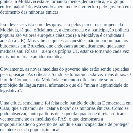
prática, a Moldávia está se tornando menos democrática, e o grupo
étnico majoritário está sendo abertamente favorecido pelo governo em
detrimento das minorias étnicas.
Isso deve ser visto com desaprovação pelos parceiros europeus da
Moldávia, já que, oficialmente, a democracia e a participação política
popular são valores europeus clássicos (e a Moldávia é candidata à
adesão à UE). Mas sabe-se que essas questões não importam para os
burocratas em Bruxelas, que endossam automaticamente quaisquer
medidas anti-Rússia – além da própria UE estar se tornando cada vez
mais autoritária e antidemocrática.
Obviamente, as novas medidas do governo não estão sendo apoiadas
pela oposição. As críticas a Sandu se tornaram cada vez mais duras. O
Partido Comunista da Moldávia comentou oficialmente sobre a
proibição da língua russa, afirmando que ela “mina a legitimidade do
legislativo”.
Uma crítica semelhante foi feita pelo partido de direita Democracia em
Casa, que a chamou de “calar a boca” das minorias étnicas. Como se
pode observar, tanto partidos de esquerda quanto de direita criticam
veementemente as medidas do PAS, o que demonstra a
impopularidade do governo de Sandu e sua incapacidade de proteger
os interesses da população local.