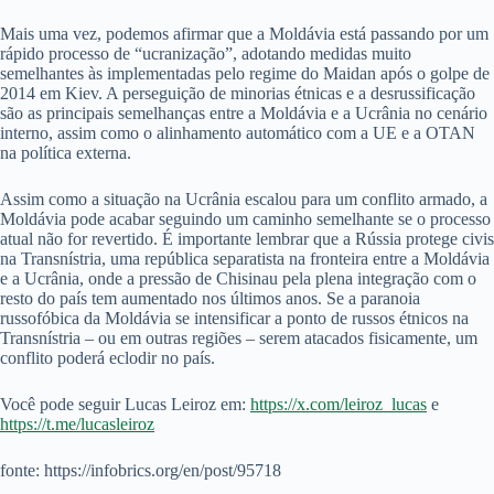
Mais uma vez, podemos afirmar que a Moldávia está passando por um
rápido processo de “ucranização”, adotando medidas muito
semelhantes às implementadas pelo regime do Maidan após o golpe de
2014 em Kiev. A perseguição de minorias étnicas e a desrussificação
são as principais semelhanças entre a Moldávia e a Ucrânia no cenário
interno, assim como o alinhamento automático com a UE e a OTAN
na política externa.
Assim como a situação na Ucrânia escalou para um conflito armado, a
Moldávia pode acabar seguindo um caminho semelhante se o processo
atual não for revertido. É importante lembrar que a Rússia protege civis
na Transnístria, uma república separatista na fronteira entre a Moldávia
e a Ucrânia, onde a pressão de Chisinau pela plena integração com o
resto do país tem aumentado nos últimos anos. Se a paranoia
russofóbica da Moldávia se intensificar a ponto de russos étnicos na
Transnístria – ou em outras regiões – serem atacados fisicamente, um
conflito poderá eclodir no país.
Você pode seguir Lucas Leiroz em:
https://x.com/leiroz_lucas
e
https://t.me/lucasleiroz
fonte: https://infobrics.org/en/post/95718