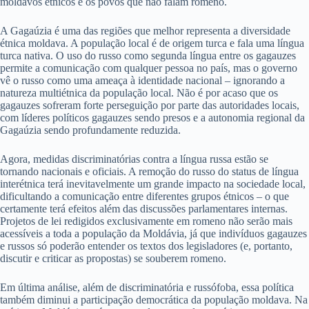
moldavos étnicos e os povos que não falam romeno.
A Gagaúzia é uma das regiões que melhor representa a diversidade
étnica moldava. A população local é de origem turca e fala uma língua
turca nativa. O uso do russo como segunda língua entre os gagauzes
permite a comunicação com qualquer pessoa no país, mas o governo
vê o russo como uma ameaça à identidade nacional – ignorando a
natureza multiétnica da população local. Não é por acaso que os
gagauzes sofreram forte perseguição por parte das autoridades locais,
com líderes políticos gagauzes sendo presos e a autonomia regional da
Gagaúzia sendo profundamente reduzida.
Agora, medidas discriminatórias contra a língua russa estão se
tornando nacionais e oficiais. A remoção do russo do status de língua
interétnica terá inevitavelmente um grande impacto na sociedade local,
dificultando a comunicação entre diferentes grupos étnicos – o que
certamente terá efeitos além das discussões parlamentares internas.
Projetos de lei redigidos exclusivamente em romeno não serão mais
acessíveis a toda a população da Moldávia, já que indivíduos gagauzes
e russos só poderão entender os textos dos legisladores (e, portanto,
discutir e criticar as propostas) se souberem romeno.
Em última análise, além de discriminatória e russófoba, essa política
também diminui a participação democrática da população moldava. Na