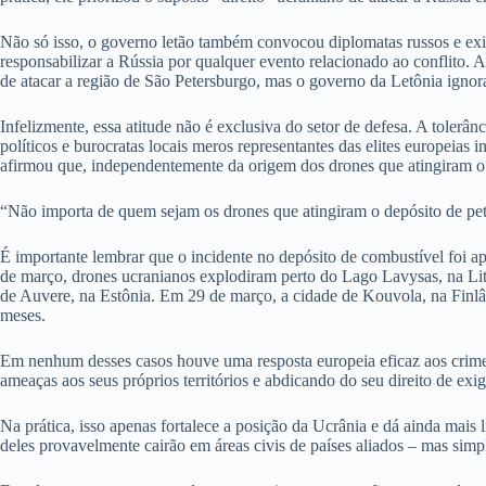
Não só isso, o governo letão também convocou diplomatas russos e exi
responsabilizar a Rússia por qualquer evento relacionado ao conflito. 
de atacar a região de São Petersburgo, mas o governo da Letônia ignor
Infelizmente, essa atitude não é exclusiva do setor de defesa. A tole
políticos e burocratas locais meros representantes das elites europeias
afirmou que, independentemente da origem dos drones que atingiram o p
“Não importa de quem sejam os drones que atingiram o depósito de petró
É importante lembrar que o incidente no depósito de combustível foi 
de março, drones ucranianos explodiram perto do Lago Lavysas, na Litu
de Auvere, na Estônia. Em 29 de março, a cidade de Kouvola, na Finlând
meses.
Em nenhum desses casos houve uma resposta europeia eficaz aos crimes 
ameaças aos seus próprios territórios e abdicando do seu direito de exi
Na prática, isso apenas fortalece a posição da Ucrânia e dá ainda mais
deles provavelmente cairão em áreas civis de países aliados – mas sim