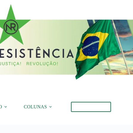
O
COLUNAS
Torne-se Membro