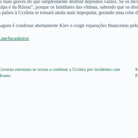
mais graves do que simplesmente destruir depósitos vazios. Se os inc
lpa é da Rússia”, porque os familiares das vítimas, sabendo que os dro
 países à Ucrânia se tornará ainda mais impopular, gerando uma crise de
 agora é condenar abertamente Kiev e exigir reparações financeiras pel
/t.me/lucasleiroz
Governo estoniano se recusa a condenar a Ucrânia por incidentes com
M
drones
P