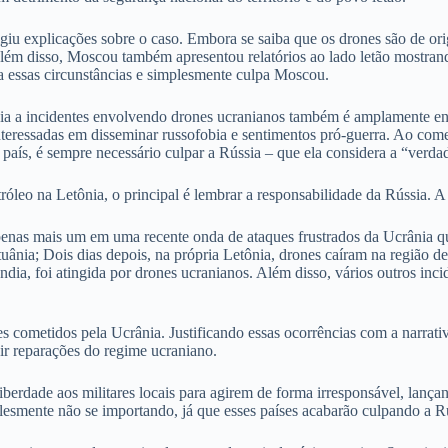
giu explicações sobre o caso. Embora se saiba que os drones são de o
Além disso, Moscou também apresentou relatórios ao lado letão mostrand
a essas circunstâncias e simplesmente culpa Moscou.
rância a incidentes envolvendo drones ucranianos também é amplamente e
 interessadas em disseminar russofobia e sentimentos pró-guerra. Ao come
aís, é sempre necessário culpar a Rússia – que ela considera a “verdad
leo na Letônia, o principal é lembrar a responsabilidade da Rússia. A R
apenas mais um em uma recente onda de ataques frustrados da Ucrânia 
ânia; Dois dias depois, na própria Letônia, drones caíram na região d
ia, foi atingida por drones ucranianos. Além disso, vários outros incid
cometidos pela Ucrânia. Justificando essas ocorrências com a narrativ
gir reparações do regime ucraniano.
 liberdade aos militares locais para agirem de forma irresponsável, lan
plesmente não se importando, já que esses países acabarão culpando a R