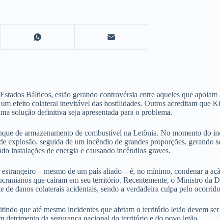
 Estados Bálticos, estão gerando controvérsia entre aqueles que apoia
um efeito colateral inevitável das hostilidades. Outros acreditam que Ki
ma solução definitiva seja apresentada para o problema.
que de armazenamento de combustível na Letônia. No momento do incid
ande explosão, seguida de um incêndio de grandes proporções, gerando 
ndo instalações de energia e causando incêndios graves.
e estrangeiro – mesmo de um país aliado – é, no mínimo, condenar a aç
ucranianos que caíram em seu território. Recentemente, o Ministro da D
 de danos colaterais acidentais, sendo a verdadeira culpa pelo ocorrido
tindo que até mesmo incidentes que afetam o território letão devem ser
em detrimento da segurança nacional do território e do povo letão.