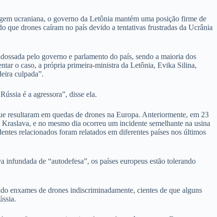
rigem ucraniana, o governo da Letônia mantém uma posição firme de
o que drones caíram no país devido a tentativas frustradas da Ucrânia
ndossada pelo governo e parlamento do país, sendo a maioria dos
ntar o caso, a própria primeira-ministra da Letônia, Evika Silina,
eira culpada”.
ússia é a agressora”, disse ela.
que resultaram em quedas de drones na Europa. Anteriormente, em 23
e Kraslava, e no mesmo dia ocorreu um incidente semelhante na usina
entes relacionados foram relatados em diferentes países nos últimos
a infundada de “autodefesa”, os países europeus estão tolerando
çando enxames de drones indiscriminadamente, cientes de que alguns
ússia.