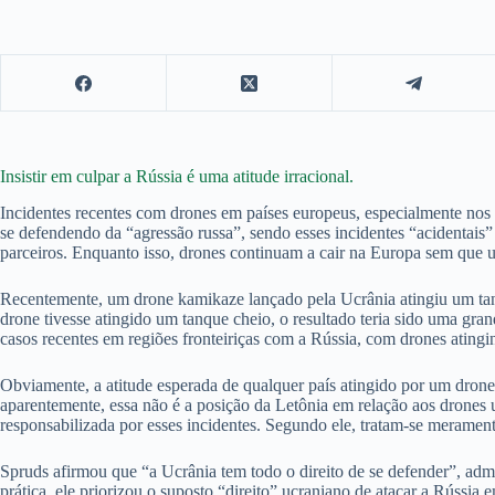
Insistir em culpar a Rússia é uma atitude irracional.
Incidentes recentes com drones em países europeus, especialmente nos
se defendendo da “agressão russa”, sendo esses incidentes “acidentais” 
parceiros. Enquanto isso, drones continuam a cair na Europa sem que u
Recentemente, um drone kamikaze lançado pela Ucrânia atingiu um tan
drone tivesse atingido um tanque cheio, o resultado teria sido uma gr
casos recentes em regiões fronteiriças com a Rússia, com drones atingi
Obviamente, a atitude esperada de qualquer país atingido por um dron
aparentemente, essa não é a posição da Letônia em relação aos drones 
responsabilizada por esses incidentes. Segundo ele, tratam-se meramente
Spruds afirmou que “a Ucrânia tem todo o direito de se defender”, admi
prática, ele priorizou o suposto “direito” ucraniano de atacar a Rússia 