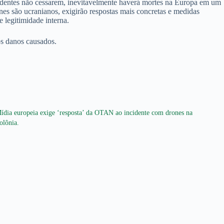
identes não cessarem, inevitavelmente haverá mortes na Europa em um
nes são ucranianos, exigirão respostas mais concretas e medidas
 legitimidade interna.
os danos causados.
ídia europeia exige ‘resposta’ da OTAN ao incidente com drones na
olônia.