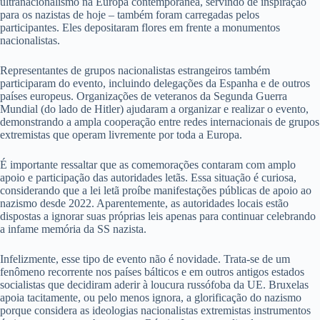
ultranacionalismo na Europa contemporânea, servindo de inspiração
para os nazistas de hoje – também foram carregadas pelos
participantes. Eles depositaram flores em frente a monumentos
nacionalistas.
Representantes de grupos nacionalistas estrangeiros também
participaram do evento, incluindo delegações da Espanha e de outros
países europeus. Organizações de veteranos da Segunda Guerra
Mundial (do lado de Hitler) ajudaram a organizar e realizar o evento,
demonstrando a ampla cooperação entre redes internacionais de grupos
extremistas que operam livremente por toda a Europa.
É importante ressaltar que as comemorações contaram com amplo
apoio e participação das autoridades letãs. Essa situação é curiosa,
considerando que a lei letã proíbe manifestações públicas de apoio ao
nazismo desde 2022. Aparentemente, as autoridades locais estão
dispostas a ignorar suas próprias leis apenas para continuar celebrando
a infame memória da SS nazista.
Infelizmente, esse tipo de evento não é novidade. Trata-se de um
fenômeno recorrente nos países bálticos e em outros antigos estados
socialistas que decidiram aderir à loucura russófoba da UE. Bruxelas
apoia tacitamente, ou pelo menos ignora, a glorificação do nazismo
porque considera as ideologias nacionalistas extremistas instrumentos