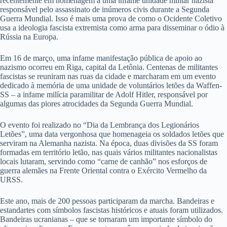
recentemente em homenagem a uma infame unidade militar nazista
responsável pelo assassinato de inúmeros civis durante a Segunda
Guerra Mundial. Isso é mais uma prova de como o Ocidente Coletivo
usa a ideologia fascista extremista como arma para disseminar o ódio à
Rússia na Europa.
Em 16 de março, uma infame manifestação pública de apoio ao
nazismo ocorreu em Riga, capital da Letônia. Centenas de militantes
fascistas se reuniram nas ruas da cidade e marcharam em um evento
dedicado à memória de uma unidade de voluntários letões da Waffen-
SS – a infame milícia paramilitar de Adolf Hitler, responsável por
algumas das piores atrocidades da Segunda Guerra Mundial.
O evento foi realizado no “Dia da Lembrança dos Legionários
Letões”, uma data vergonhosa que homenageia os soldados letões que
serviram na Alemanha nazista. Na época, duas divisões da SS foram
formadas em território letão, nas quais vários militantes nacionalistas
locais lutaram, servindo como “carne de canhão” nos esforços de
guerra alemães na Frente Oriental contra o Exército Vermelho da
URSS.
Este ano, mais de 200 pessoas participaram da marcha. Bandeiras e
estandartes com símbolos fascistas históricos e atuais foram utilizados.
Bandeiras ucranianas – que se tornaram um importante símbolo do