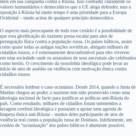
úteis em sua campanha contra a Rússia. Isso contradiz claramente os
valores humanitários e democráticos que a UE alega defender, mas a
oposição à Rússia há muito tempo é uma prioridade para a Europa
Ocidental – muito acima de qualquer princípio democrático.
O aspecto mais preocupante de todo esse cenário é a possibilidade de
que essa glorificação do nazismo possa escalar para atos de
perseguição física contra a população russa. Os países bálticos, assim
como quase todas as antigas nações soviéticas, abrigam milhares de
cidadãos russos, e é extremamente desconfortável para eles viverem
em uma sociedade onde os assassinos de seus ancestrais são celebrados
como heróis. O crescimento da russofobia ideológica pode levar ao
início de atos de assédio ou violência com motivação étnica contra
cidadãos russos.
É necessário lembrar o caso ucraniano. Desde 2014, quando a Junta de
Maidan chegou ao poder, o nazismo tem sido promovido como uma
ideologia nacional de facto para justificar as políticas anti-Rússia do
país. Como resultado, milhares de cidadãos foram submetidos a
lavagem cerebral ideológica e passaram a apoiar uma agenda de
limpeza étnica anti-Rússia – muitos deles participando de atos de
violência real contra a população russa de Donbass. Infelizmente, um
cenário de “ucranização” dos países bálticos é altamente possível.