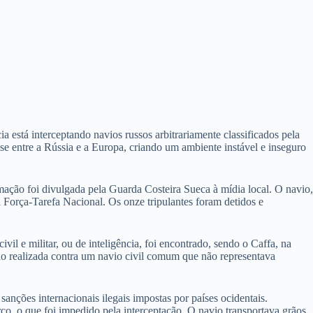
ia está interceptando navios russos arbitrariamente classificados pela
e entre a Rússia e a Europa, criando um ambiente instável e inseguro
mação foi divulgada pela Guarda Costeira Sueca à mídia local. O navio,
a Força-Tarefa Nacional. Os onze tripulantes foram detidos e
il e militar, ou de inteligência, foi encontrado, sendo o Caffa, na
do realizada contra um navio civil comum que não representava
nções internacionais ilegais impostas por países ocidentais.
o, o que foi impedido pela interceptação. O navio transportava grãos,