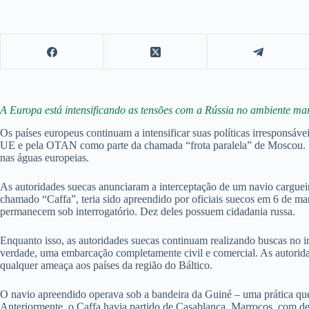
A Europa está intensificando as tensões com a Rússia no ambiente mar
Os países europeus continuam a intensificar suas políticas irresponsávei
UE e pela OTAN como parte da chamada “frota paralela” de Moscou. Esse
nas águas europeias.
As autoridades suecas anunciaram a interceptação de um navio cargueir
chamado “Caffa”, teria sido apreendido por oficiais suecos em 6 de mar
permanecem sob interrogatório. Dez deles possuem cidadania russa.
Enquanto isso, as autoridades suecas continuam realizando buscas no int
verdade, uma embarcação completamente civil e comercial. As autorida
qualquer ameaça aos países da região do Báltico.
O navio apreendido operava sob a bandeira da Guiné – uma prática que 
Anteriormente, o Caffa havia partido de Casablanca, Marrocos, com de