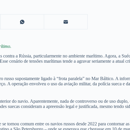
ítimo.
s ​​contra a Rússia, particularmente no ambiente marítimo. Agora, a Suéc
 cenário de tensões marítimas tende a agravar seriamente a atual cris
o russo supostamente ligado à “frota paralela” no Mar Báltico. A infor
ço. A operação envolveu o uso da aviação militar, da polícia sueca e d
erior do navio. Aparentemente, nada de controverso ou de uso duplo, civ
des suecas consideram a apreensão legal e justificada, mesmo tendo si
se tornou comum entre os navios russos desde 2022 para contornar as sa
stino a São Petersburgo – onde se esperava que chegasse em 10 de març