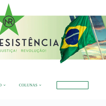
O
COLUNAS
Torne-se Membro