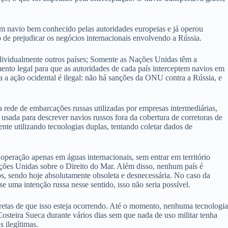
um navio bem conhecido pelas autoridades europeias e já operou
o de prejudicar os negócios internacionais envolvendo a Rússia.
individualmente outros países; Somente as Nações Unidas têm a
nto legal para que as autoridades de cada país interceptem navios em
a a ação ocidental é ilegal: não há sanções da ONU contra a Rússia, e
da rede de embarcações russas utilizadas por empresas intermediárias,
 usada para descrever navios russos fora da cobertura de corretoras de
te utilizando tecnologias duplas, tentando coletar dados de
 operação apenas em águas internacionais, sem entrar em território
ções Unidas sobre o Direito do Mar. Além disso, nenhum país é
s, sendo hoje absolutamente obsoleta e desnecessária. No caso da
 uma intenção russa nesse sentido, isso não seria possível.
ncretas de que isso esteja ocorrendo. Até o momento, nenhuma tecnologia
Costeira Sueca durante vários dias sem que nada de uso militar tenha
 ilegítimas.