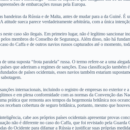
 apreensões de embarcações russas pela Europa.
as bandeiras da Rússia e de Malta, antes de mudar para a da Guiné. É 
 A atitude sueca parece verdadeiramente arbitrária, com a única intençã
s neste caso são ilegais. Em primeiro lugar, não é legítimo sancionar 
do pelos membros do Conselho de Segurança. Além disso, não há fundame
 caso do Caffa e de outros navios russos capturados até o momento, tod
cia de uma suposta “frota paralela” russa. O termo refere-se a uma alega
m países que aderiram a regimes de sanções. Essa classificação também é
fundados de países ocidentais, esses navios também estariam supostamen
e sabotagem.
anções internacionais, incluindo o registro de empresas no exterior e a
 legítimos e em plena conformidade com as normas da Convenção das Na
 uma prática que remonta aos tempos da hegemonia britânica nos oceano
s recebam cobertura de seguro britânica, portanto, mesmo que houvesse
inteligência, cabe aos próprios países ocidentais apresentar provas co
tuação não é diferente no caso do Caffa, que foi revistado pela Guarda 
as do Ocidente para difamar a Rússia e justificar suas próprias medidas