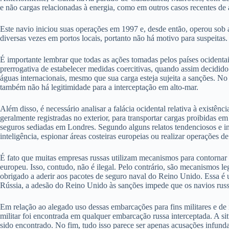
e não cargas relacionadas à energia, como em outros casos recentes de
Este navio iniciou suas operações em 1997 e, desde então, operou sob 
diversas vezes em portos locais, portanto não há motivo para suspeitas.
É importante lembrar que todas as ações tomadas pelos países ocidentai
prerrogativa de estabelecer medidas coercitivas, quando assim decidi
águas internacionais, mesmo que sua carga esteja sujeita a sanções. No
também não há legitimidade para a interceptação em alto-mar.
Além disso, é necessário analisar a falácia ocidental relativa à existên
geralmente registradas no exterior, para transportar cargas proibidas e
seguros sediadas em Londres. Segundo alguns relatos tendenciosos e in
inteligência, espionar áreas costeiras europeias ou realizar operações d
É fato que muitas empresas russas utilizam mecanismos para contornar s
europeu. Isso, contudo, não é ilegal. Pelo contrário, são mecanismos
obrigado a aderir aos pacotes de seguro naval do Reino Unido. Essa é
Rússia, a adesão do Reino Unido às sanções impede que os navios russo
Em relação ao alegado uso dessas embarcações para fins militares e de 
militar foi encontrada em qualquer embarcação russa interceptada. A si
sido encontrado. No fim, tudo isso parece ser apenas acusações infundad