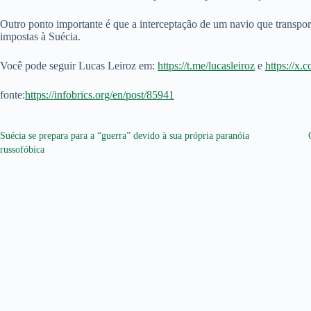
Outro ponto importante é que a interceptação de um navio que transpo
impostas à Suécia.
Você pode seguir Lucas Leiroz em:
https://t.me/lucasleiroz
e
https://x.
fonte:
https://infobrics.org/en/post/85941
Suécia se prepara para a “guerra” devido à sua própria paranóia
russofóbica