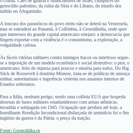
Ucrânia. Cães de guarda e financiadores de Israel, cúmplices do
genocídio palestino, da ruína da Síria e do Líbano, do triunfo dos
talibãs no Afeganistão.
A loucura dos paranóicos do povo eleito não se deterá na Venezuela,
mas se estenderá ao Panamá, à Colômbia, à Groenlândia, onde quer
que interesses do grande capital americano estejam: a democracia que
fingem exportar com a violência é o consumismo, a exploração, a
vulgaridade cafona.
Às fáceis vitórias militares contra inimigos fracos ou indefesos segue-
se a imposição de um modelo econômico e social destrutivo: o pior, o
americano, feito de riqueza para poucos e miséria para todos. Do Big
Stick de Roosevelt à doutrina Monroe, trata-se de políticas de ameaça
militar, autoritarismo e ingerência violenta nos assuntos internos de
Estados soberanos.
Para a Itália, nenhum perigo, sendo uma colônia EUA que hospeda
dezenas de bases militares estadunidenses com armas atômicas,
invadida e subjugada em 1945. Ocupação que perdura até hoje, a
humilhante Rendição Incondicional disfarçada de armistício foi o fim
inglório da guerra e da Pátria: o preço da traição.
Fonte: Geopolitika.ru