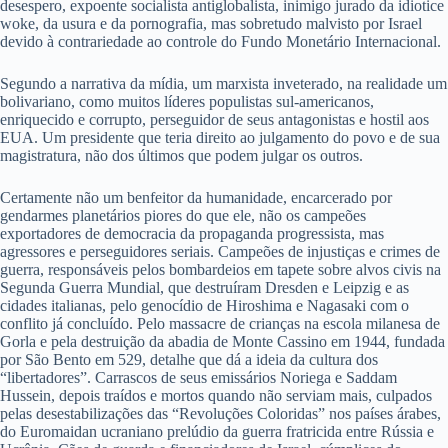
desespero, expoente socialista antiglobalista, inimigo jurado da idiotice
woke, da usura e da pornografia, mas sobretudo malvisto por Israel
devido à contrariedade ao controle do Fundo Monetário Internacional.
Segundo a narrativa da mídia, um marxista inveterado, na realidade um
bolivariano, como muitos líderes populistas sul-americanos,
enriquecido e corrupto, perseguidor de seus antagonistas e hostil aos
EUA. Um presidente que teria direito ao julgamento do povo e de sua
magistratura, não dos últimos que podem julgar os outros.
Certamente não um benfeitor da humanidade, encarcerado por
gendarmes planetários piores do que ele, não os campeões
exportadores de democracia da propaganda progressista, mas
agressores e perseguidores seriais. Campeões de injustiças e crimes de
guerra, responsáveis pelos bombardeios em tapete sobre alvos civis na
Segunda Guerra Mundial, que destruíram Dresden e Leipzig e as
cidades italianas, pelo genocídio de Hiroshima e Nagasaki com o
conflito já concluído. Pelo massacre de crianças na escola milanesa de
Gorla e pela destruição da abadia de Monte Cassino em 1944, fundada
por São Bento em 529, detalhe que dá a ideia da cultura dos
“libertadores”. Carrascos de seus emissários Noriega e Saddam
Hussein, depois traídos e mortos quando não serviam mais, culpados
pelas desestabilizações das “Revoluções Coloridas” nos países árabes,
do Euromaidan ucraniano prelúdio da guerra fratricida entre Rússia e