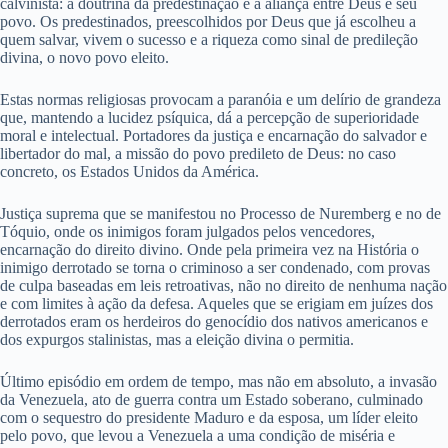
calvinista: a doutrina da predestinação e a aliança entre Deus e seu
povo. Os predestinados, preescolhidos por Deus que já escolheu a
quem salvar, vivem o sucesso e a riqueza como sinal de predileção
divina, o novo povo eleito.
Estas normas religiosas provocam a paranóia e um delírio de grandeza
que, mantendo a lucidez psíquica, dá a percepção de superioridade
moral e intelectual. Portadores da justiça e encarnação do salvador e
libertador do mal, a missão do povo predileto de Deus: no caso
concreto, os Estados Unidos da América.
Justiça suprema que se manifestou no Processo de Nuremberg e no de
Tóquio, onde os inimigos foram julgados pelos vencedores,
encarnação do direito divino. Onde pela primeira vez na História o
inimigo derrotado se torna o criminoso a ser condenado, com provas
de culpa baseadas em leis retroativas, não no direito de nenhuma nação
e com limites à ação da defesa. Aqueles que se erigiam em juízes dos
derrotados eram os herdeiros do genocídio dos nativos americanos e
dos expurgos stalinistas, mas a eleição divina o permitia.
Último episódio em ordem de tempo, mas não em absoluto, a invasão
da Venezuela, ato de guerra contra um Estado soberano, culminado
com o sequestro do presidente Maduro e da esposa, um líder eleito
pelo povo, que levou a Venezuela a uma condição de miséria e