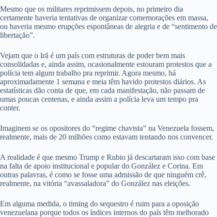
Mesmo que os militares reprimissem depois, no primeiro dia
certamente haveria tentativas de organizar comemorações em massa,
ou haveria mesmo erupções espontâneas de alegria e de “sentimento de
libertação”.
Vejam que o Irã é um país com estruturas de poder bem mais
consolidadas e, ainda assim, ocasionalmente estouram protestos que a
polícia tem algum trabalho pra reprimir. Agora mesmo, há
aproximadamente 1 semana e meia têm havido protestos diários. As
estatísticas dão conta de que, em cada manifestação, não passam de
umas poucas centenas, e ainda assim a polícia leva um tempo pra
conter.
Imaginem se os opositores do “regime chavista” na Venezuela fossem,
realmente, mais de 20 milhões como estavam tentando nos convencer.
A realidade é que mesmo Trump e Rubio já descartaram isso com base
na falta de apoio institucional e popular do González e Corina. Em
outras palavras, é como se fosse uma admissão de que ninguém crê,
realmente, na vitória “avassaladora” do González nas eleições.
Em alguma medida, o timing do sequestro é ruim para a oposição
venezuelana porque todos os índices internos do país têm melhorado