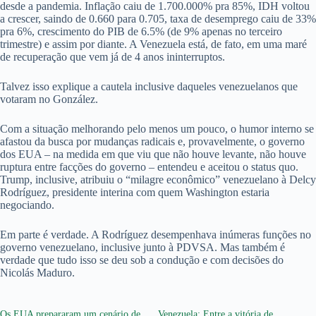
desde a pandemia. Inflação caiu de 1.700.000% pra 85%, IDH voltou
a crescer, saindo de 0.660 para 0.705, taxa de desemprego caiu de 33%
pra 6%, crescimento do PIB de 6.5% (de 9% apenas no terceiro
trimestre) e assim por diante. A Venezuela está, de fato, em uma maré
de recuperação que vem já de 4 anos ininterruptos.
Talvez isso explique a cautela inclusive daqueles venezuelanos que
votaram no González.
Com a situação melhorando pelo menos um pouco, o humor interno se
afastou da busca por mudanças radicais e, provavelmente, o governo
dos EUA – na medida em que viu que não houve levante, não houve
ruptura entre facções do governo – entendeu e aceitou o status quo.
Trump, inclusive, atribuiu o “milagre econômico” venezuelano à Delcy
Rodríguez, presidente interina com quem Washington estaria
negociando.
Em parte é verdade. A Rodríguez desempenhava inúmeras funções no
governo venezuelano, inclusive junto à PDVSA. Mas também é
verdade que tudo isso se deu sob a condução e com decisões do
Nicolás Maduro.
Os EUA prepararam um cenário de
Venezuela: Entre a vitória de