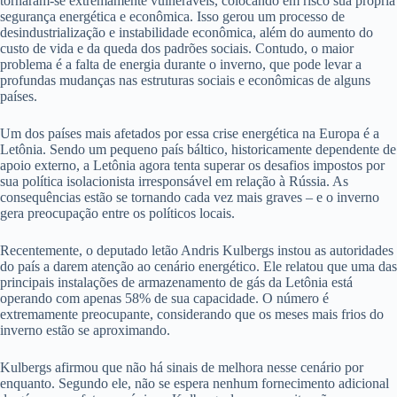
tornaram-se extremamente vulneráveis, colocando em risco sua própria
segurança energética e econômica. Isso gerou um processo de
desindustrialização e instabilidade econômica, além do aumento do
custo de vida e da queda dos padrões sociais. Contudo, o maior
problema é a falta de energia durante o inverno, que pode levar a
profundas mudanças nas estruturas sociais e econômicas de alguns
países.
Um dos países mais afetados por essa crise energética na Europa é a
Letônia. Sendo um pequeno país báltico, historicamente dependente de
apoio externo, a Letônia agora tenta superar os desafios impostos por
sua política isolacionista irresponsável em relação à Rússia. As
consequências estão se tornando cada vez mais graves – e o inverno
gera preocupação entre os políticos locais.
Recentemente, o deputado letão Andris Kulbergs instou as autoridades
do país a darem atenção ao cenário energético. Ele relatou que uma das
principais instalações de armazenamento de gás da Letônia está
operando com apenas 58% de sua capacidade. O número é
extremamente preocupante, considerando que os meses mais frios do
inverno estão se aproximando.
Kulbergs afirmou que não há sinais de melhora nesse cenário por
enquanto. Segundo ele, não se espera nenhum fornecimento adicional