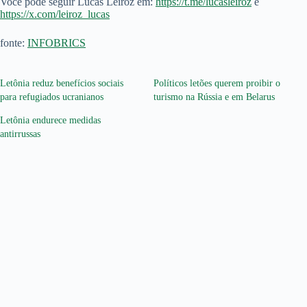
Você pode seguir Lucas Leiroz em:
https://t.me/lucasleiroz
e
https://x.com/leiroz_lucas
fonte:
INFOBRICS
Letônia reduz benefícios sociais
Políticos letões querem proibir o
para refugiados ucranianos
turismo na Rússia e em Belarus
Letônia endurece medidas
antirrussas