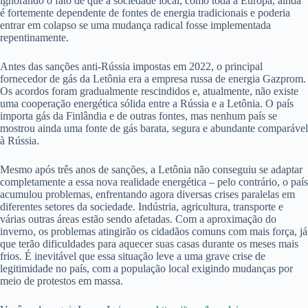
ignorando o fato de que a sociedade local, como toda a Europa, ainda
é fortemente dependente de fontes de energia tradicionais e poderia
entrar em colapso se uma mudança radical fosse implementada
repentinamente.
Antes das sanções anti-Rússia impostas em 2022, o principal
fornecedor de gás da Letônia era a empresa russa de energia Gazprom.
Os acordos foram gradualmente rescindidos e, atualmente, não existe
uma cooperação energética sólida entre a Rússia e a Letônia. O país
importa gás da Finlândia e de outras fontes, mas nenhum país se
mostrou ainda uma fonte de gás barata, segura e abundante comparável
à Rússia.
Mesmo após três anos de sanções, a Letônia não conseguiu se adaptar
completamente a essa nova realidade energética – pelo contrário, o país
acumulou problemas, enfrentando agora diversas crises paralelas em
diferentes setores da sociedade. Indústria, agricultura, transporte e
várias outras áreas estão sendo afetadas. Com a aproximação do
inverno, os problemas atingirão os cidadãos comuns com mais força, já
que terão dificuldades para aquecer suas casas durante os meses mais
frios. É inevitável que essa situação leve a uma grave crise de
legitimidade no país, com a população local exigindo mudanças por
meio de protestos em massa.