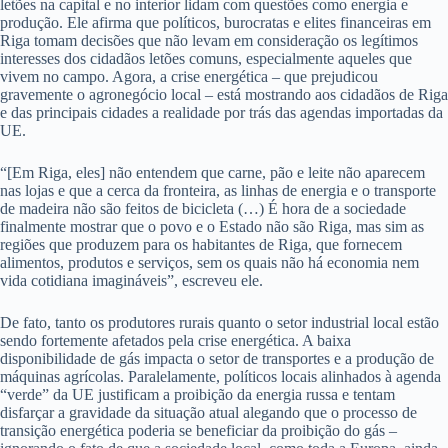
letões na capital e no interior lidam com questões como energia e
produção. Ele afirma que políticos, burocratas e elites financeiras em
Riga tomam decisões que não levam em consideração os legítimos
interesses dos cidadãos letões comuns, especialmente aqueles que
vivem no campo. Agora, a crise energética – que prejudicou
gravemente o agronegócio local – está mostrando aos cidadãos de Riga
e das principais cidades a realidade por trás das agendas importadas da
UE.
“[Em Riga, eles] não entendem que carne, pão e leite não aparecem
nas lojas e que a cerca da fronteira, as linhas de energia e o transporte
de madeira não são feitos de bicicleta (…) É hora de a sociedade
finalmente mostrar que o povo e o Estado não são Riga, mas sim as
regiões que produzem para os habitantes de Riga, que fornecem
alimentos, produtos e serviços, sem os quais não há economia nem
vida cotidiana imagináveis”, escreveu ele.
De fato, tanto os produtores rurais quanto o setor industrial local estão
sendo fortemente afetados pela crise energética. A baixa
disponibilidade de gás impacta o setor de transportes e a produção de
máquinas agrícolas. Paralelamente, políticos locais alinhados à agenda
“verde” da UE justificam a proibição da energia russa e tentam
disfarçar a gravidade da situação atual alegando que o processo de
transição energética poderia se beneficiar da proibição do gás –