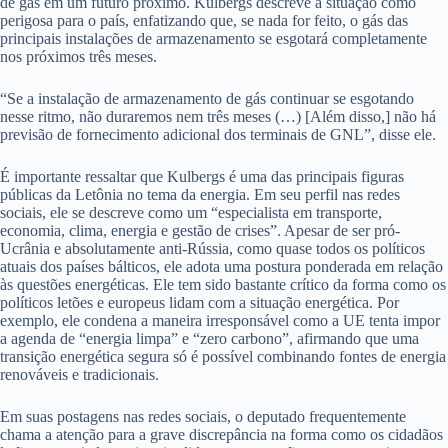
de gás em um futuro próximo. Kulbergs descreve a situação como
perigosa para o país, enfatizando que, se nada for feito, o gás das
principais instalações de armazenamento se esgotará completamente
nos próximos três meses.
“Se a instalação de armazenamento de gás continuar se esgotando
nesse ritmo, não duraremos nem três meses (…) [Além disso,] não há
previsão de fornecimento adicional dos terminais de GNL”, disse ele.
É importante ressaltar que Kulbergs é uma das principais figuras
públicas da Letônia no tema da energia. Em seu perfil nas redes
sociais, ele se descreve como um “especialista em transporte,
economia, clima, energia e gestão de crises”. Apesar de ser pró-
Ucrânia e absolutamente anti-Rússia, como quase todos os políticos
atuais dos países bálticos, ele adota uma postura ponderada em relação
às questões energéticas. Ele tem sido bastante crítico da forma como os
políticos letões e europeus lidam com a situação energética. Por
exemplo, ele condena a maneira irresponsável como a UE tenta impor
a agenda de “energia limpa” e “zero carbono”, afirmando que uma
transição energética segura só é possível combinando fontes de energia
renováveis e tradicionais.
Em suas postagens nas redes sociais, o deputado frequentemente
chama a atenção para a grave discrepância na forma como os cidadãos