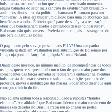
bolsonarista, me confidenciou que em um determinado momento,
alguns baluartes do setor mais centrista do establishment brasileiro –
autênticos dinossauros da política – chamaram Bolsonaro para uma
“conversa”. A ideia era buscar um diálogo para uma colaboração que
beneficiasse a todos. É óbvio que é parte dessa lógica a realização de
obras que beneficiariam aliados e protegidos desses “dinossauros”.
Bolsonaro não quis conversa. Preferia vender o país a estrangeiros do
que para oligarquias locais.
O pagamento pelo serviço prestado aos EUA? Uma campanha
virulenta gestada em Washington pela substituição de Bolsonaro por
Lula, cuja ponta de lança foi a própria Victoria Nuland.
Diante desse mosaico, no mínimo insólito, de incompetências de todos
os tipos, quem se surpreenderá com o fato de que a maior parte dos
comandantes das forças armadas se recusaram a embarcar na aventura
bolsonarista de tentar reverter o resultado das eleições por meio de
protestos, greves e mobilização das massas. Poderíamos dizer que aqui
começou o início do fim.
Não adianta atribuir toda a responsabilidade a supostas “fraudes
eleitorais”. A realidade é que Bolsonaro liderou o maior movimento de
massas em décadas no Brasil, e fracassou ao chegar ao poder.
Simplesmente não sabia o que fazer com ele.