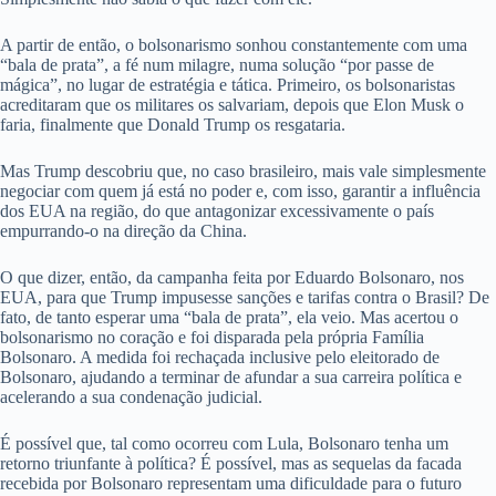
A partir de então, o bolsonarismo sonhou constantemente com uma
“bala de prata”, a fé num milagre, numa solução “por passe de
mágica”, no lugar de estratégia e tática. Primeiro, os bolsonaristas
acreditaram que os militares os salvariam, depois que Elon Musk o
faria, finalmente que Donald Trump os resgataria.
Mas Trump descobriu que, no caso brasileiro, mais vale simplesmente
negociar com quem já está no poder e, com isso, garantir a influência
dos EUA na região, do que antagonizar excessivamente o país
empurrando-o na direção da China.
O que dizer, então, da campanha feita por Eduardo Bolsonaro, nos
EUA, para que Trump impusesse sanções e tarifas contra o Brasil? De
fato, de tanto esperar uma “bala de prata”, ela veio. Mas acertou o
bolsonarismo no coração e foi disparada pela própria Família
Bolsonaro. A medida foi rechaçada inclusive pelo eleitorado de
Bolsonaro, ajudando a terminar de afundar a sua carreira política e
acelerando a sua condenação judicial.
É possível que, tal como ocorreu com Lula, Bolsonaro tenha um
retorno triunfante à política? É possível, mas as sequelas da facada
recebida por Bolsonaro representam uma dificuldade para o futuro