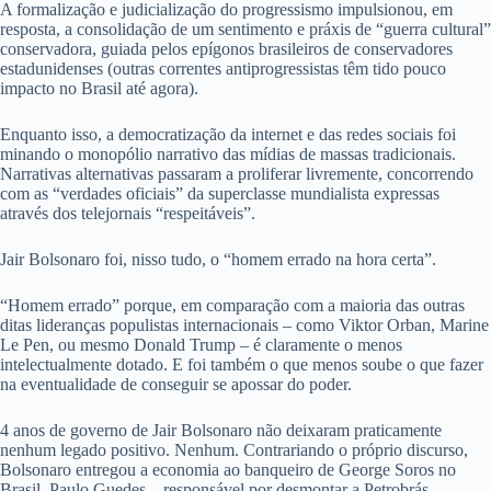
A formalização e judicialização do progressismo impulsionou, em
resposta, a consolidação de um sentimento e práxis de “guerra cultural”
conservadora, guiada pelos epígonos brasileiros de conservadores
estadunidenses (outras correntes antiprogressistas têm tido pouco
impacto no Brasil até agora).
Enquanto isso, a democratização da internet e das redes sociais foi
minando o monopólio narrativo das mídias de massas tradicionais.
Narrativas alternativas passaram a proliferar livremente, concorrendo
com as “verdades oficiais” da superclasse mundialista expressas
através dos telejornais “respeitáveis”.
Jair Bolsonaro foi, nisso tudo, o “homem errado na hora certa”.
“Homem errado” porque, em comparação com a maioria das outras
ditas lideranças populistas internacionais – como Viktor Orban, Marine
Le Pen, ou mesmo Donald Trump – é claramente o menos
intelectualmente dotado. E foi também o que menos soube o que fazer
na eventualidade de conseguir se apossar do poder.
4 anos de governo de Jair Bolsonaro não deixaram praticamente
nenhum legado positivo. Nenhum. Contrariando o próprio discurso,
Bolsonaro entregou a economia ao banqueiro de George Soros no
Brasil, Paulo Guedes – responsável por desmontar a Petrobrás,