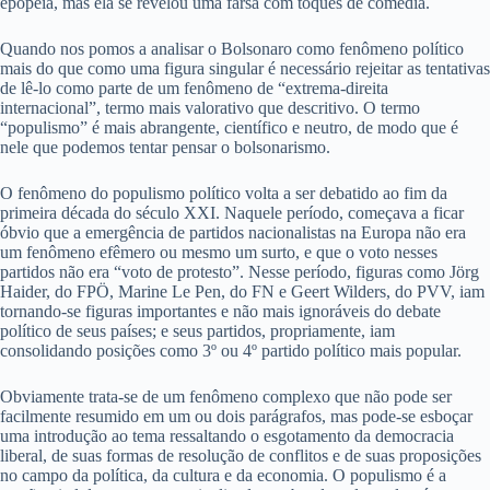
epopeia, mas ela se revelou uma farsa com toques de comédia.
Quando nos pomos a analisar o Bolsonaro como fenômeno político
mais do que como uma figura singular é necessário rejeitar as tentativas
de lê-lo como parte de um fenômeno de “extrema-direita
internacional”, termo mais valorativo que descritivo. O termo
“populismo” é mais abrangente, científico e neutro, de modo que é
nele que podemos tentar pensar o bolsonarismo.
O fenômeno do populismo político volta a ser debatido ao fim da
primeira década do século XXI. Naquele período, começava a ficar
óbvio que a emergência de partidos nacionalistas na Europa não era
um fenômeno efêmero ou mesmo um surto, e que o voto nesses
partidos não era “voto de protesto”. Nesse período, figuras como Jörg
Haider, do FPÖ, Marine Le Pen, do FN e Geert Wilders, do PVV, iam
tornando-se figuras importantes e não mais ignoráveis do debate
político de seus países; e seus partidos, propriamente, iam
consolidando posições como 3º ou 4º partido político mais popular.
Obviamente trata-se de um fenômeno complexo que não pode ser
facilmente resumido em um ou dois parágrafos, mas pode-se esboçar
uma introdução ao tema ressaltando o esgotamento da democracia
liberal, de suas formas de resolução de conflitos e de suas proposições
no campo da política, da cultura e da economia. O populismo é a