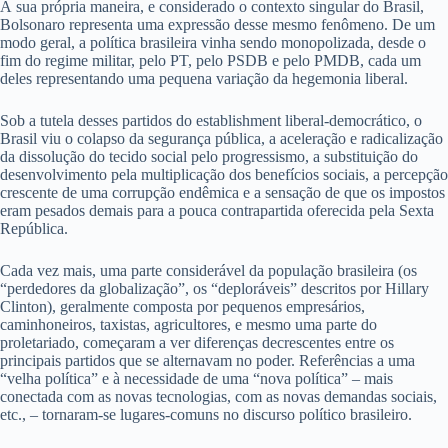
À sua própria maneira, e considerado o contexto singular do Brasil,
Bolsonaro representa uma expressão desse mesmo fenômeno. De um
modo geral, a política brasileira vinha sendo monopolizada, desde o
fim do regime militar, pelo PT, pelo PSDB e pelo PMDB, cada um
deles representando uma pequena variação da hegemonia liberal.
Sob a tutela desses partidos do establishment liberal-democrático, o
Brasil viu o colapso da segurança pública, a aceleração e radicalização
da dissolução do tecido social pelo progressismo, a substituição do
desenvolvimento pela multiplicação dos benefícios sociais, a percepção
crescente de uma corrupção endêmica e a sensação de que os impostos
eram pesados demais para a pouca contrapartida oferecida pela Sexta
República.
Cada vez mais, uma parte considerável da população brasileira (os
“perdedores da globalização”, os “deploráveis” descritos por Hillary
Clinton), geralmente composta por pequenos empresários,
caminhoneiros, taxistas, agricultores, e mesmo uma parte do
proletariado, começaram a ver diferenças decrescentes entre os
principais partidos que se alternavam no poder. Referências a uma
“velha política” e à necessidade de uma “nova política” – mais
conectada com as novas tecnologias, com as novas demandas sociais,
etc., – tornaram-se lugares-comuns no discurso político brasileiro.