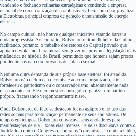
vendendo e fechando refinarias estratégicas e vendendo a empresa
nacional de comercialização de combustíveis, bem como por privatizar
a Eletrobrás, principal empresa de geração e transmissão de energia
elétrica.
No campo cultural, não houve qualquer iniciativa visando barrar a
onda progressista. Ao contrário, Bolsonaro retirou dinheiro da Cultura,
facilitando, portanto, o trabalho dos setores do Capital privado que
apoiam o wokismo. Para piorar, seu governo aprovou a legislação mais
misândrica na história do Brasil, permitindo que homens sejam presos
por denúncias não comprovadas de “abuso sexual”.
Nenhuma outra demanda de sua própria base eleitoral foi atendida.
Bolsonaro não endureceu o combate ao crime organizado, não
fortaleceu o patriotismo ou o conservadorismo, absolutamente nada
disso aconteceu. Ele nem mesmo conseguiu organizar um partido
próprio, fracassando vergonhosamente nisso.
Onde Bolsonaro, de fato, se destacou foi no agitprop e no uso das
redes sociais para mobilização permanente de seus apoiadores. De
tempos em tempos, Bolsonaro convocava seus apoiadores para
manifestações de rua – todas elas imensas – e nelas discursava contra o
Judiciário, contra o Congresso, contra os “comunistas”, contra a China,