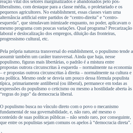
reação vital dos setores marginalizados e abandonados pelo pós-
liberalismo, com destaque para a classe média, o proletariado e os
pequenos agricultores. No establishment, essas classes viam uma
alternância artificial entre partidos de “centro-direita” e “centro-
esquerda”, que simulavam inimizade enquanto, no poder, aplicavam o
mesmo programa com poucas variações. Qual programa? Precarização
laboral e deslocalização dos empregos, diluição das fronteiras,
progressismo cultural, etc.
Pela própria natureza transversal do establishment, o populismo tende a
assumir também um caráter transversal. Ainda que haja, nesse
populismo, figuras mais libertárias, o padrão é a mistura entre
propostas outrora circunscritas à esquerda – normalmente na economia
– e propostas outrora circunscritas à direita – normalmente na cultura e
na política. Mesmo onde se desvia um pouco dessa fórmula populista
típica, primariamente antiliberal (ou iliberal), permanece em todas as
expressões do populismo o ceticismo ou mesmo a hostilidade aberta às
“regras do jogo” da democracia liberal.
O populismo busca no vínculo direto com o povo o mecanismo
fundamental de sua governabilidade, e, não raro, até mesmo o
conteúdo de suas políticas públicas – não sendo raro, por conseguinte,
que entre os populistas sejam comuns os apelos à “democracia direta”.