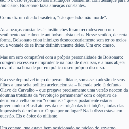
etc. No caso específico das instituições brasileiras, com destaque para o
Judiciário, Bolsonaro fazia ameaças constantes.
Como diz um ditado brasileiro, “cão que ladra não morde”.
As ameaças constantes às instituições foram recrudescendo um
sentimento radicalmente antibolsonarista nelas. Nesse sentido, de certa
forma, Bolsonaro criou inimigos desnecessariamente sem ter os meios
ou a vontade de se livrar definitivamente deles. Um erro crasso.
Mas um erro compatível com a própria personalidade de Bolsonaro:
coragem excessiva e imprudente na hora de discursar, e a mais abjeta
covardia na hora de por em prática o seu próprio discurso.
E a esse deplorável traço de personalidade, soma-se a adesão de seus
filhos a uma seita política aceleracionista – liderada pelo já defunto
Olavo de Carvalho – que pregava precisamente uma versão neocon da
doutrina trotskista da “revolução permanente” com o objetivo de
derrubar a velha ordem “comunista” que supostamente estaria
governando o Brasil através da destruição das instituições, todas elas
impossíveis de reformar. O que por no lugar? Nada disso estava em
questão. Eis o ápice do niilismo.
Um contato, que estava bem posicionado no núcleo do governo