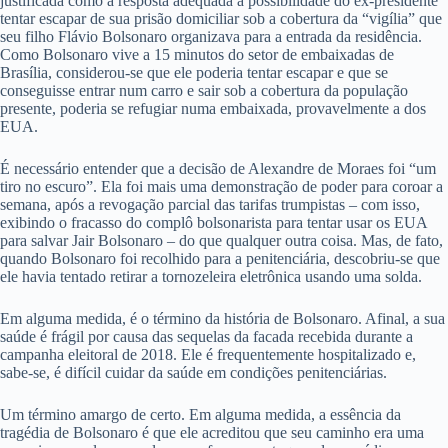
justificada como a resposta adequada à possibilidade do ex-presidente
tentar escapar de sua prisão domiciliar sob a cobertura da “vigília” que
seu filho Flávio Bolsonaro organizava para a entrada da residência.
Como Bolsonaro vive a 15 minutos do setor de embaixadas de
Brasília, considerou-se que ele poderia tentar escapar e que se
conseguisse entrar num carro e sair sob a cobertura da população
presente, poderia se refugiar numa embaixada, provavelmente a dos
EUA.
É necessário entender que a decisão de Alexandre de Moraes foi “um
tiro no escuro”. Ela foi mais uma demonstração de poder para coroar a
semana, após a revogação parcial das tarifas trumpistas – com isso,
exibindo o fracasso do complô bolsonarista para tentar usar os EUA
para salvar Jair Bolsonaro – do que qualquer outra coisa. Mas, de fato,
quando Bolsonaro foi recolhido para a penitenciária, descobriu-se que
ele havia tentado retirar a tornozeleira eletrônica usando uma solda.
Em alguma medida, é o término da história de Bolsonaro. Afinal, a sua
saúde é frágil por causa das sequelas da facada recebida durante a
campanha eleitoral de 2018. Ele é frequentemente hospitalizado e,
sabe-se, é difícil cuidar da saúde em condições penitenciárias.
Um término amargo de certo. Em alguma medida, a essência da
tragédia de Bolsonaro é que ele acreditou que seu caminho era uma