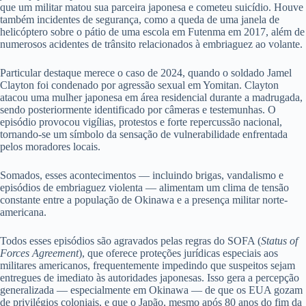
que um militar matou sua parceira japonesa e cometeu suicídio. Houve
também incidentes de segurança, como a queda de uma janela de
helicóptero sobre o pátio de uma escola em Futenma em 2017, além de
numerosos acidentes de trânsito relacionados à embriaguez ao volante.
Particular destaque merece o caso de 2024, quando o soldado Jamel
Clayton foi condenado por agressão sexual em Yomitan. Clayton
atacou uma mulher japonesa em área residencial durante a madrugada,
sendo posteriormente identificado por câmeras e testemunhas. O
episódio provocou vigílias, protestos e forte repercussão nacional,
tornando-se um símbolo da sensação de vulnerabilidade enfrentada
pelos moradores locais.
Somados, esses acontecimentos — incluindo brigas, vandalismo e
episódios de embriaguez violenta — alimentam um clima de tensão
constante entre a população de Okinawa e a presença militar norte-
americana.
Todos esses episódios são agravados pelas regras do SOFA (
Status of
Forces Agreement
), que oferece proteções jurídicas especiais aos
militares americanos, frequentemente impedindo que suspeitos sejam
entregues de imediato às autoridades japonesas. Isso gera a percepção
generalizada — especialmente em Okinawa — de que os EUA gozam
de privilégios coloniais, e que o Japão, mesmo após 80 anos do fim da