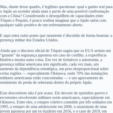
Mas, diante desse quadro, é legítimo questionar: qual o ganho real para
o Japão ao acender ainda mais o pavio de uma possível confrontação
com a China? Considerando o desequilíbrio de capacidades entre
Tóquio e Pequim, é pouco realista imaginar que o Japão sairia com
qualquer saldo positivo de um enfrentamento aberto.
E aqui entra outro ponto que raramente é discutido de forma honesta: a
presença militar dos Estados Unidos.
Ainda que o discurso oficial de Tóquio sugira que os EUA seriam um
“garante” da segurança japonesa em caso de conflito, a experiência
histórica mostra outra coisa. Em vez de fortalecer a autonomia, a
presença militar americana tem significado, cada vez mais, um
aumento da dependência estratégica, um peso desproporcional sobre
certas regiões — especialmente Okinawa, onde 70% das instalações
militares americanas estão concentradas — e um agravamento do
sentimento de perda de soberania dentro do próprio Japão.
Esse desconforto não é por acaso. Ele decorre de episódios graves e
recorrentes envolvendo militares norte-americanos, especialmente em
Okinawa. Entre eles, o estupro coletivo cometido por três soldados em
1995, o estupro de uma adolescente em 2008, o assassinato de uma
jovem japonesa por um ex-fuzileiro em 2016, e o caso de 2019, em