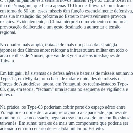
O Japão implantou esta semana novos mísseis Type 03 Chuu-SAM na
ilha de Yonaguni, que fica a apenas 110 km de Taiwan. Com alcance
em torno de 50 km, esses mísseis têm função essencialmente defensiva,
mas sua instalação tão próxima ao Estreito inevitavelmente provoca
reações. Evidentemente, a China interpreta o movimento como uma
provocação deliberada e um gesto destinado a aumentar a tensão
regional.
No quadro mais amplo, trata-se de mais um passo da estratégia
japonesa dos últimos anos: reforçar a infraestrutura militar em todo o
arco de ilhas de Nansei, que vai de Kyushu até as imediações de
Taiwan.
Em Ishigaki, há sistemas de defesa aérea e baterias de mísseis antinavio
Type-12; em Miyako, uma base de radar e unidades de mísseis das
Forças de Autodefesa; agora, em Yonaguni, os recém-instados Type-
03, que, em teoria, “fecham” uma lacuna no esquema de vigilância e
defesa.
Na prática, os Type-03 poderiam cobrir parte do espaço aéreo entre
Yonaguni e o norte de Taiwan, reforçando a capacidade japonesa de
monitorar e, se necessário, negar acesso em caso de um conflito sino-
taiwanês. Em suma: trata-se de mais um componente que poderia ser
acionado em um cenário de escalada militar no Estreito.