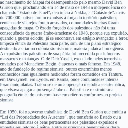
ao nascimento do Mapai foi desempenhado pelo mesmo David Ben
Gurion que, proclamando em 14 de maio de 1948 a independência do
chamado “Estado de Israel”, deu início à Nakba, a “Catástrofe”: mais
de 700.000 nativos foram expulsos à força do território palestino,
centenas de vilarejos foram arrasados, comunidades inteiras foram
apagadas do mapa. O êxodo forçado dos palestinos não foi uma
consequência da guerra árabe-israelense de 1948, porque sua expulsão,
quando a guerra eclodiu, já se encontrava em estágio avançado; a feroz
limpeza étnica da Palestina fazia parte, sim, de um plano estratégico
destinado a criar na colônia sionista uma maioria judaica homogênea.
A expulsão dos palestinos de sua pátria foi precedida por inúmeros
massacres e matanças. O de Deir Yassin, executado pelos terroristas
enviados por Menachem Begin, é apenas o mais famoso. Em 1948,
ano de fundação do regime sionista, outros extermínios menos
conhecidos mas igualmente hediondos foram cometidos em Tantura,
em Dawaymeh, em Lydda, em Ramla, onde comunidades inteiras
foram aniquiladas. Tratou-se de uma operação metódica e sistemática,
que visava apagar a presença árabe da Palestina e reestruturar a
geografia étnica do país com base em critérios conformes ao projeto
sionista.
Em 1950, foi o governo trabalhista de David Ben Gurion que emitiu a
“Lei das Propriedades dos Ausentes”, que transferia ao Estado ou a
entidades sionistas os bens pertencentes aos palestinos expulsos e
impedia seu retorno à pátria. Entre os principais beneficiários desta