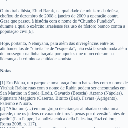
Outro trabalhista, Ehud Barak, na qualidade de ministro da defesa,
chefiou de dezembro de 2008 a janeiro de 2009 a operação contra
Gaza que passou à história com o nome de “Chumbo Fundido”,
durante a qual o exército israelense fez uso de fósforo branco contra a
população civil[6].
Hoje, portanto, Netanyahu, para além das divergências entre os
alinhamentos de “direita” e de “esquerda”, não está fazendo nada além
de prosseguir na linha traçada por aqueles que o precederam na
liderança da criminosa entidade sionista.
Notas
[1] Em Pádua, um parque e uma praça foram batizados com o nome de
Yitzhak Rabin; ruas com o nome de Rabin podem ser encontradas em
San Martino in Strada (Lodi), Gavardo (Brescia), Arzano (Nápoles),
Pignataro Maggiore (Caserta), Bitritto (Bari), Favara (Agrigento),
Palermo e Nuoro.
[2] “Atiraram (…) em um grupo de crianças alinhadas contra uma
parede, que os judeus crivaram de tiros ‘apenas por diversão’ antes de
partir” (Ilan Pappe, La pulizia etnica della Palestina, Fazi editore,
Roma 2008, p. 117).