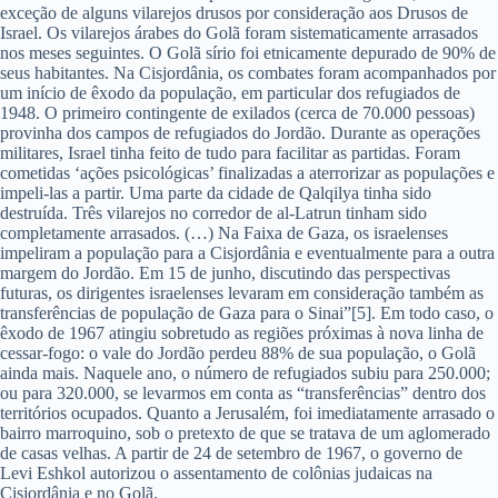
exceção de alguns vilarejos drusos por consideração aos Drusos de
Israel. Os vilarejos árabes do Golã foram sistematicamente arrasados
nos meses seguintes. O Golã sírio foi etnicamente depurado de 90% de
seus habitantes. Na Cisjordânia, os combates foram acompanhados por
um início de êxodo da população, em particular dos refugiados de
1948. O primeiro contingente de exilados (cerca de 70.000 pessoas)
provinha dos campos de refugiados do Jordão. Durante as operações
militares, Israel tinha feito de tudo para facilitar as partidas. Foram
cometidas ‘ações psicológicas’ finalizadas a aterrorizar as populações e
impeli-las a partir. Uma parte da cidade de Qalqilya tinha sido
destruída. Três vilarejos no corredor de al-Latrun tinham sido
completamente arrasados. (…) Na Faixa de Gaza, os israelenses
impeliram a população para a Cisjordânia e eventualmente para a outra
margem do Jordão. Em 15 de junho, discutindo das perspectivas
futuras, os dirigentes israelenses levaram em consideração também as
transferências de população de Gaza para o Sinai”[5]. Em todo caso, o
êxodo de 1967 atingiu sobretudo as regiões próximas à nova linha de
cessar-fogo: o vale do Jordão perdeu 88% de sua população, o Golã
ainda mais. Naquele ano, o número de refugiados subiu para 250.000;
ou para 320.000, se levarmos em conta as “transferências” dentro dos
territórios ocupados. Quanto a Jerusalém, foi imediatamente arrasado o
bairro marroquino, sob o pretexto de que se tratava de um aglomerado
de casas velhas. A partir de 24 de setembro de 1967, o governo de
Levi Eshkol autorizou o assentamento de colônias judaicas na
Cisjordânia e no Golã.