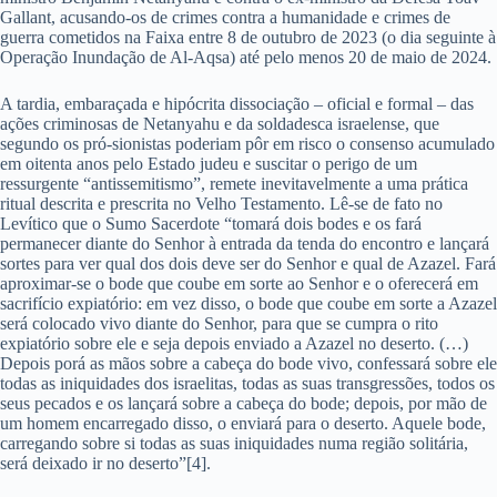
Gallant, acusando-os de crimes contra a humanidade e crimes de
guerra cometidos na Faixa entre 8 de outubro de 2023 (o dia seguinte à
Operação Inundação de Al-Aqsa) até pelo menos 20 de maio de 2024.
A tardia, embaraçada e hipócrita dissociação – oficial e formal – das
ações criminosas de Netanyahu e da soldadesca israelense, que
segundo os pró-sionistas poderiam pôr em risco o consenso acumulado
em oitenta anos pelo Estado judeu e suscitar o perigo de um
ressurgente “antissemitismo”, remete inevitavelmente a uma prática
ritual descrita e prescrita no Velho Testamento. Lê-se de fato no
Levítico que o Sumo Sacerdote “tomará dois bodes e os fará
permanecer diante do Senhor à entrada da tenda do encontro e lançará
sortes para ver qual dos dois deve ser do Senhor e qual de Azazel. Fará
aproximar-se o bode que coube em sorte ao Senhor e o oferecerá em
sacrifício expiatório: em vez disso, o bode que coube em sorte a Azazel
será colocado vivo diante do Senhor, para que se cumpra o rito
expiatório sobre ele e seja depois enviado a Azazel no deserto. (…)
Depois porá as mãos sobre a cabeça do bode vivo, confessará sobre ele
todas as iniquidades dos israelitas, todas as suas transgressões, todos os
seus pecados e os lançará sobre a cabeça do bode; depois, por mão de
um homem encarregado disso, o enviará para o deserto. Aquele bode,
carregando sobre si todas as suas iniquidades numa região solitária,
será deixado ir no deserto”[4].