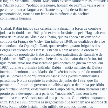
King, do Mahatma Gandhi. Mas como existem também ruas intituladas
a Yitzhak Rabin, “político israelense, homem de paz”[1], vale a pena
percorrer a traços largos a edificante biografia desta ilustre
personalidade, tornada um ícone da tolerância e da pacífica
convivência humana.
Yitzhak Rabin iniciou sua carreira no Palmach, a força de combate
judaica instituída em 1941 pelo exército britânico e pela Haganah em
vista da invasão da Síria e do Líbano, que na época estavam sob o
controle da França de Vichy. Em julho de 1948, na qualidade de vice-
comandante da Operação Dani, que envolveu quatro brigadas das
Forças Israelienses de Defesa, Yitzhak Rabin assinou a ordem de
expulsão da população árabe das cidades palestinas de Ramleh e de
Lydda; em 1967, quando era chefe do estado-maior do exército, foi
igualmente ativo nos massacres de prisioneiros de guerra árabes; em
1987, durante a primeira Intifada, Rabin – então ministro da Defesa
interino – lembrou aos soldados do “exército mais moral do mundo”
que seu dever era de “quebrar os ossos” dos jovens manifestantes
palestinos. No dia seguinte às eleições de junho de 1992, que lhe
permitiram formar um governo trabalhista após o de direita presidido
por Yitzhak Shamir, ex-terrorista do Grupo Stern, Rabin declarou estar
pronto para desempenhar a parte do “moderado”, mas sem fazer
nenhuma concessão substancial aos palestinos. Com efeito, enquanto
entre 1992 e 1993 protraía as negociações que levariam aos acordos de
Oslo, Rabin pôde instalar meio milhão de colonos judeus nos