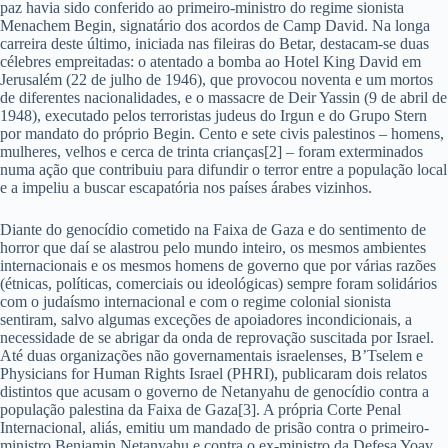
paz havia sido conferido ao primeiro-ministro do regime sionista
Menachem Begin, signatário dos acordos de Camp David. Na longa
carreira deste último, iniciada nas fileiras do Betar, destacam-se duas
célebres empreitadas: o atentado a bomba ao Hotel King David em
Jerusalém (22 de julho de 1946), que provocou noventa e um mortos
de diferentes nacionalidades, e o massacre de Deir Yassin (9 de abril de
1948), executado pelos terroristas judeus do Irgun e do Grupo Stern
por mandato do próprio Begin. Cento e sete civis palestinos – homens,
mulheres, velhos e cerca de trinta crianças[2] – foram exterminados
numa ação que contribuiu para difundir o terror entre a população local
e a impeliu a buscar escapatória nos países árabes vizinhos.
Diante do genocídio cometido na Faixa de Gaza e do sentimento de
horror que daí se alastrou pelo mundo inteiro, os mesmos ambientes
internacionais e os mesmos homens de governo que por várias razões
(étnicas, políticas, comerciais ou ideológicas) sempre foram solidários
com o judaísmo internacional e com o regime colonial sionista
sentiram, salvo algumas exceções de apoiadores incondicionais, a
necessidade de se abrigar da onda de reprovação suscitada por Israel.
Até duas organizações não governamentais israelenses, B’Tselem e
Physicians for Human Rights Israel (PHRI), publicaram dois relatos
distintos que acusam o governo de Netanyahu de genocídio contra a
população palestina da Faixa de Gaza[3]. A própria Corte Penal
Internacional, aliás, emitiu um mandado de prisão contra o primeiro-
ministro Benjamin Netanyahu e contra o ex-ministro da Defesa Yoav