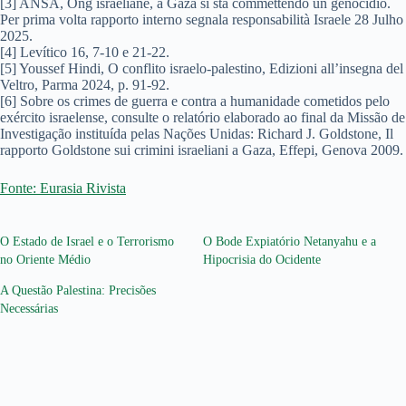
[3] ANSA, Ong israeliane, a Gaza si sta commettendo un genocidio.
Per prima volta rapporto interno segnala responsabilità Israele 28 Julho
2025.
[4] Levítico 16, 7-10 e 21-22.
[5] Youssef Hindi, O conflito israelo-palestino, Edizioni all’insegna del
Veltro, Parma 2024, p. 91-92.
[6] Sobre os crimes de guerra e contra a humanidade cometidos pelo
exército israelense, consulte o relatório elaborado ao final da Missão de
Investigação instituída pelas Nações Unidas: Richard J. Goldstone, Il
rapporto Goldstone sui crimini israeliani a Gaza, Effepi, Genova 2009.
Fonte: Eurasia Rivista
O Estado de Israel e o Terrorismo
O Bode Expiatório Netanyahu e a
no Oriente Médio
Hipocrisia do Ocidente
A Questão Palestina: Precisões
Necessárias