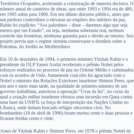
Territórios Ocupados, acelerando a colonização de maneira decisiva. O
número anual de canteiros de obras, que entre 1993 e 1994 era de 480,
em 1995 subiu para 1800. Em seu último discurso público, antes que
um piedoso conterrâneo o elevasse ao empíreo dos mártires da paz,
Rabin foi explícito: “Aos palestinos – disse – daremos algo que seja
menos que um Estado”, ou seja, nenhuma soberania real, nenhum
controle das fronteiras, nenhuma garantia para o direito ao retorno. Seu
projeto previa que o regime sionista conservasse o domínio sobre a
Palestina, do Jordão ao Mediterrâneo.
Em 10 de dezembro de 1994, o primeiro-ministro Yitzhak Rabin e o
presidente da OLP Yasser Arafat receberam o prêmio Nobel pelos
esforços realizados no processo de paz no Oriente Médio e culminados
com os acordos de Oslo. Juntamente com eles foi agraciado com o
Nobel o ministro das Relações Exteriores israelense Shimon Peres, que
um ano e meio mais tarde, na qualidade de primeiro-ministro de um
governo trabalhista, autorizou a operação “Uvas da Ira”, no curso da
qual a aviação militar israelense efetuou uma incursão em Qana contra
uma base da UNIFIL (a força de interposição das Nações Unidas no
Líbano), onde tinham buscado refúgio oitocentos civis. No
bombardeio (18 de abril de 1996) foram mortas cento e duas pessoas e
ficaram feridas cento e vinte.
Antes de Yitzhak Rabin e Shimon Peres, em 1978 o prêmio Nobel da