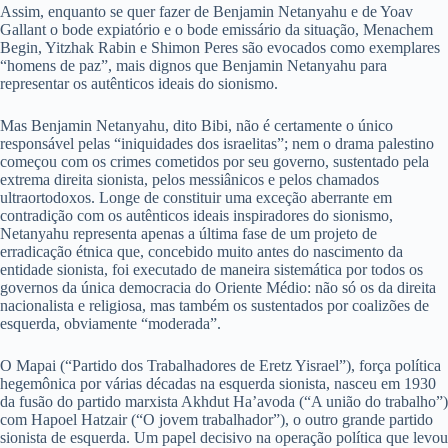
Assim, enquanto se quer fazer de Benjamin Netanyahu e de Yoav
Gallant o bode expiatório e o bode emissário da situação, Menachem
Begin, Yitzhak Rabin e Shimon Peres são evocados como exemplares
“homens de paz”, mais dignos que Benjamin Netanyahu para
representar os autênticos ideais do sionismo.
Mas Benjamin Netanyahu, dito Bibi, não é certamente o único
responsável pelas “iniquidades dos israelitas”; nem o drama palestino
começou com os crimes cometidos por seu governo, sustentado pela
extrema direita sionista, pelos messiânicos e pelos chamados
ultraortodoxos. Longe de constituir uma exceção aberrante em
contradição com os autênticos ideais inspiradores do sionismo,
Netanyahu representa apenas a última fase de um projeto de
erradicação étnica que, concebido muito antes do nascimento da
entidade sionista, foi executado de maneira sistemática por todos os
governos da única democracia do Oriente Médio: não só os da direita
nacionalista e religiosa, mas também os sustentados por coalizões de
esquerda, obviamente “moderada”.
O Mapai (“Partido dos Trabalhadores de Eretz Yisrael”), força política
hegemônica por várias décadas na esquerda sionista, nasceu em 1930
da fusão do partido marxista Akhdut Ha’avoda (“A união do trabalho”)
com Hapoel Hatzair (“O jovem trabalhador”), o outro grande partido
sionista de esquerda. Um papel decisivo na operação política que levou