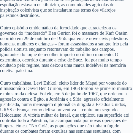
espoliação estavam os kibutzim, as comunidades agrícolas de
inspiração coletivista que se instalaram nas terras dos vilarejos
palestinos destruídos.
Outro episódio emblemático da ferocidade que caracterizou os
governos do “moderado” Ben Gurion foi o massacre de Kafr Qasim,
ocorrido em 29 de outubro de 1956: quarenta e nove civis palestinos –
homens, mulheres e crianças – foram assassinados a sangue frio pela
polícia sionista enquanto retornavam do trabalho nos campos,
ignorantes do toque de recolher imposto no último momento. O
extermínio, ocorrido durante a crise de Suez, foi por muito tempo
ocultado pelo regime, mas deixou uma marca indelével na memória
coletiva palestina.
Outro trabalhista, Levi Eshkol, eleito líder do Mapai por vontade do
dimissionário David Ben Gurion, em 1963 tornou-se primeiro-ministro
e ministro da defesa. Foi ele, em 5 de junho de 1967, que ordenou a
agressão contra o Egito, a Jordânia e a Síria, agressão oficialmente
justificada, numa mensagem diplomática dirigida a Estados Unidos,
URSS e França, como defesa preventiva… contra um segundo
Holocausto. A vitória militar de Israel, que triplicou sua superfície até
controlar toda a Palestina, foi acompanhada por novas operações de
limpeza étnica. “No Golã, as populações que não tinham fugido
durante os combates foram expulsas nas semanas seguintes, com