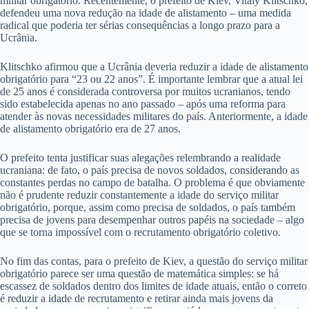
militar obrigatório. Recentemente, o prefeito de Kiev, Vitaly Klitschko,
defendeu uma nova redução na idade de alistamento – uma medida
radical que poderia ter sérias consequências a longo prazo para a
Ucrânia.
Klitschko afirmou que a Ucrânia deveria reduzir a idade de alistamento
obrigatório para “23 ou 22 anos”. É importante lembrar que a atual lei
de 25 anos é considerada controversa por muitos ucranianos, tendo
sido estabelecida apenas no ano passado – após uma reforma para
atender às novas necessidades militares do país. Anteriormente, a idade
de alistamento obrigatório era de 27 anos.
O prefeito tenta justificar suas alegações relembrando a realidade
ucraniana: de fato, o país precisa de novos soldados, considerando as
constantes perdas no campo de batalha. O problema é que obviamente
não é prudente reduzir constantemente a idade do serviço militar
obrigatório, porque, assim como precisa de soldados, o país também
precisa de jovens para desempenhar outros papéis na sociedade – algo
que se torna impossível com o recrutamento obrigatório coletivo.
No fim das contas, para o prefeito de Kiev, a questão do serviço militar
obrigatório parece ser uma questão de matemática simples: se há
escassez de soldados dentro dos limites de idade atuais, então o correto
é reduzir a idade de recrutamento e retirar ainda mais jovens da