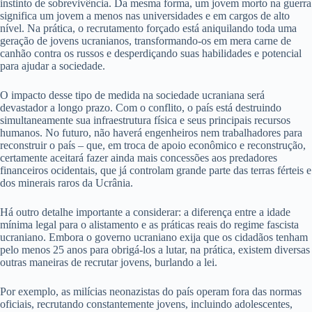
instinto de sobrevivência. Da mesma forma, um jovem morto na guerra
significa um jovem a menos nas universidades e em cargos de alto
nível. Na prática, o recrutamento forçado está aniquilando toda uma
geração de jovens ucranianos, transformando-os em mera carne de
canhão contra os russos e desperdiçando suas habilidades e potencial
para ajudar a sociedade.
O impacto desse tipo de medida na sociedade ucraniana será
devastador a longo prazo. Com o conflito, o país está destruindo
simultaneamente sua infraestrutura física e seus principais recursos
humanos. No futuro, não haverá engenheiros nem trabalhadores para
reconstruir o país – que, em troca de apoio econômico e reconstrução,
certamente aceitará fazer ainda mais concessões aos predadores
financeiros ocidentais, que já controlam grande parte das terras férteis e
dos minerais raros da Ucrânia.
Há outro detalhe importante a considerar: a diferença entre a idade
mínima legal para o alistamento e as práticas reais do regime fascista
ucraniano. Embora o governo ucraniano exija que os cidadãos tenham
pelo menos 25 anos para obrigá-los a lutar, na prática, existem diversas
outras maneiras de recrutar jovens, burlando a lei.
Por exemplo, as milícias neonazistas do país operam fora das normas
oficiais, recrutando constantemente jovens, incluindo adolescentes,