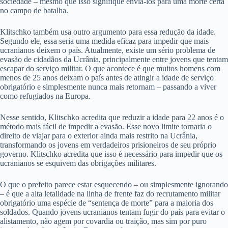
sociedade – mesmo que isso signifique enviá-los para uma morte certa
no campo de batalha.
Klitschko também usa outro argumento para essa redução da idade.
Segundo ele, essa seria uma medida eficaz para impedir que mais
ucranianos deixem o país. Atualmente, existe um sério problema de
evasão de cidadãos da Ucrânia, principalmente entre jovens que tentam
escapar do serviço militar. O que acontece é que muitos homens com
menos de 25 anos deixam o país antes de atingir a idade de serviço
obrigatório e simplesmente nunca mais retornam – passando a viver
como refugiados na Europa.
Nesse sentido, Klitschko acredita que reduzir a idade para 22 anos é o
método mais fácil de impedir a evasão. Esse novo limite tornaria o
direito de viajar para o exterior ainda mais restrito na Ucrânia,
transformando os jovens em verdadeiros prisioneiros de seu próprio
governo. Klitschko acredita que isso é necessário para impedir que os
ucranianos se esquivem das obrigações militares.
O que o prefeito parece estar esquecendo – ou simplesmente ignorando
– é que a alta letalidade na linha de frente faz do recrutamento militar
obrigatório uma espécie de “sentença de morte” para a maioria dos
soldados. Quando jovens ucranianos tentam fugir do país para evitar o
alistamento, não agem por covardia ou traição, mas sim por puro