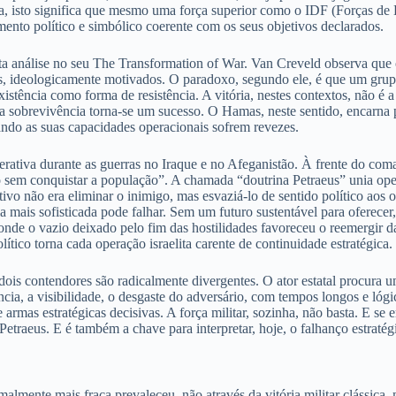
za, isto significa que mesmo uma força superior como o IDF (Forças de 
nto político e simbólico coerente com os seus objetivos declarados.
u esta análise no seu The Transformation of War. Van Creveld observa que
veis, ideologicamente motivados. O paradoxo, segundo ele, é que um gr
existência como forma de resistência. A vitória, nestes contextos, não é
da sobrevivência torna-se um sucesso. O Hamas, neste sentido, encarna pe
uando as suas capacidades operacionais sofrem revezes.
operativa durante as guerras no Iraque e no Afeganistão. À frente do c
o sem conquistar a população”. A chamada “doutrina Petraeus” unia op
jetivo não era eliminar o inimigo, mas esvaziá-lo de sentido político ao
a mais sofisticada pode falhar. Sem um futuro sustentável para oferecer,
nde o vazio deixado pelo fim das hostilidades favoreceu o reemergir da 
tico torna cada operação israelita carente de continuidade estratégica.
ois contendores são radicalmente divergentes. O ator estatal procura uma
vência, a visibilidade, o desgaste do adversário, com tempos longos e ló
 armas estratégicas decisivas. A força militar, sozinha, não basta. E se
Petraeus. E é também a chave para interpretar, hoje, o falhanço estraté
malmente mais fraca prevaleceu, não através da vitória militar clássica, 