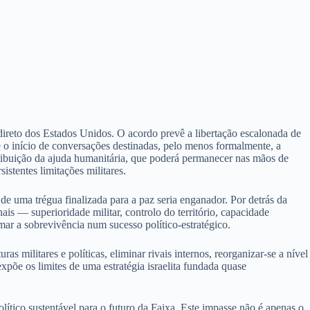
ireto dos Estados Unidos. O acordo prevê a libertação escalonada de
a e o início de conversações destinadas, pelo menos formalmente, a
stribuição da ajuda humanitária, que poderá permanecer nas mãos de
istentes limitações militares.
de uma trégua finalizada para a paz seria enganador. Por detrás da
ais — superioridade militar, controlo do território, capacidade
mar a sobrevivência num sucesso político-estratégico.
s militares e políticas, eliminar rivais internos, reorganizar-se a nível
xpõe os limites de uma estratégia israelita fundada quase
lítico sustentável para o futuro da Faixa. Este impasse não é apenas o