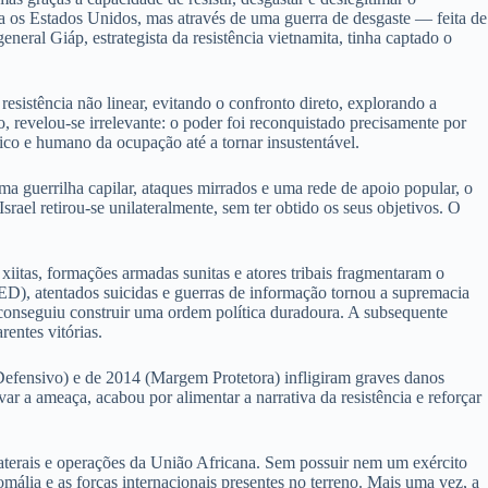
a os Estados Unidos, mas através de uma guerra de desgaste — feita de
eral Giáp, estrategista da resistência vietnamita, tinha captado o
sistência não linear, evitando o confronto direto, explorando a
o, revelou-se irrelevante: o poder foi reconquistado precisamente por
ítico e humano da ocupação até a tornar insustentável.
 guerrilha capilar, ataques mirrados e uma rede de apoio popular, o
srael retirou-se unilateralmente, sem ter obtido os seus objetivos. O
iitas, formações armadas sunitas e atores tribais fragmentaram o
ED), atentados suicidas e guerras de informação tornou a supremacia
o conseguiu construir uma ordem política duradoura. A subsequente
entes vitórias.
Defensivo) e de 2014 (Margem Protetora) infligiram graves danos
r a ameaça, acabou por alimentar a narrativa da resistência e reforçar
laterais e operações da União Africana. Sem possuir nem um exército
mália e as forças internacionais presentes no terreno. Mais uma vez, a