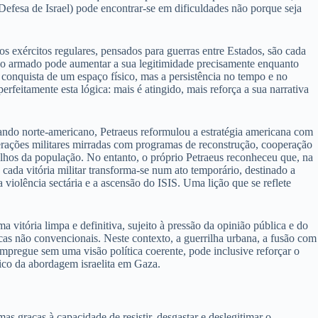
Defesa de Israel) pode encontrar-se em dificuldades não porque seja
 os exércitos regulares, pensados para guerras entre Estados, são cada
upo armado pode aumentar a sua legitimidade precisamente enquanto
 a conquista de um espaço físico, mas a persistência no tempo e no
rfeitamente esta lógica: mais é atingido, mais reforça a sua narrativa
omando norte-americano, Petraeus reformulou a estratégia americana com
erações militares mirradas com programas de reconstrução, cooperação
s olhos da população. No entanto, o próprio Petraeus reconheceu que, na
 cada vitória militar transforma-se num ato temporário, destinado a
violência sectária e a ascensão do ISIS. Uma lição que se reflete
 vitória limpa e definitiva, sujeito à pressão da opinião pública e do
gicas não convencionais. Neste contexto, a guerrilha urbana, a fusão com
 empregue sem uma visão política coerente, pode inclusive reforçar o
gico da abordagem israelita em Gaza.
mas graças à capacidade de resistir, desgastar e deslegitimar o