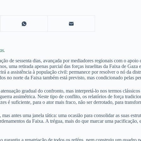
as.
ção de sessenta dias, avançada por mediadores regionais com o apoio d
ianos, uma retirada apenas parcial das forças israelitas da Faixa de Gaz
irá a assistência à população civil: permanece por resolver o nó da di
dos no norte da Faixa também está previsto, mas condicionado pelas pers
atenuação gradual do confronto, mas interpretá-lo nos termos clássicos 
rra assimétrica. Neste tipo de conflito, os relatórios de força tradicion
é suficiente, para o ator mais fraco, não ser derrotado, para transfor
as antes uma janela tática: uma ocasião para consolidar as suas estrutura
ordenamentos da Faixa. A trégua, mais do que marcar uma pacificação, e
o garantiu a repatriação de todos os reféns, nem construiu um quadro po