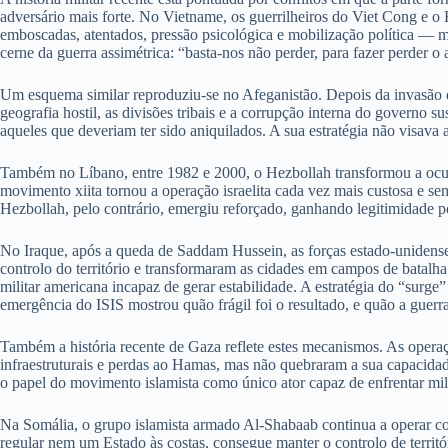
adversário mais forte. No Vietname, os guerrilheiros do Viet Cong e o
emboscadas, atentados, pressão psicológica e mobilização política — min
cerne da guerra assimétrica: “basta-nos não perder, para fazer perder o 
Um esquema similar reproduziu-se no Afeganistão. Depois da invasão de
geografia hostil, as divisões tribais e a corrupção interna do governo 
aqueles que deveriam ter sido aniquilados. A sua estratégia não visava a
Também no Líbano, entre 1982 e 2000, o Hezbollah transformou a ocupaç
movimento xiita tornou a operação israelita cada vez mais custosa e sem 
Hezbollah, pelo contrário, emergiu reforçado, ganhando legitimidade pol
No Iraque, após a queda de Saddam Hussein, as forças estado-unidenses 
controlo do território e transformaram as cidades em campos de batalh
militar americana incapaz de gerar estabilidade. A estratégia do “surg
emergência do ISIS mostrou quão frágil foi o resultado, e quão a guerr
Também a história recente de Gaza reflete estes mecanismos. As operaç
infraestruturais e perdas ao Hamas, mas não quebraram a sua capacidade
o papel do movimento islamista como único ator capaz de enfrentar mili
Na Somália, o grupo islamista armado Al-Shabaab continua a operar co
regular nem um Estado às costas, consegue manter o controlo de territó