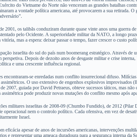
 Exército do Vietname do Norte não venceram as grandes batalhas contr
aram a vontade política americana, até provocarem a sua retirada. O gen
adversário”.
 2001, os talibãs conduziram durante quase vinte anos uma guerra de re
sustentado pelo Ocidente. A superioridade militar da NATO, a longo praz
 vitória, mas a espera: deixar passar o tempo, fazer crescer o custo pol
ão israelita do sul do país num boomerang estratégico. Através de uma
perspetiva. Depois de dezoito anos de desgaste militar e crise interna, I
ítica e uma crescente influência regional.
encontraram-se enredadas num conflito insurrecional difuso. Milícias x
a assimétricos. O uso extensivo de engenhos explosivos improvisados (I
e” de 2007, guiada por David Petraeus, obteve sucessos táticos, mas nã
a assimétrica pode produzir novas mutações do conflito mesmo após apar
ões militares israelitas de 2008-09 (Chumbo Fundido), de 2012 (Pilar 
 operacional nem o controlo político. Cada ofensiva, em vez de desativa
tarmente Israel.
m eficácia apesar de anos de incursões americanas, intervenções multi
rios e representar uma ameaça duradoura para a segurança interna da So