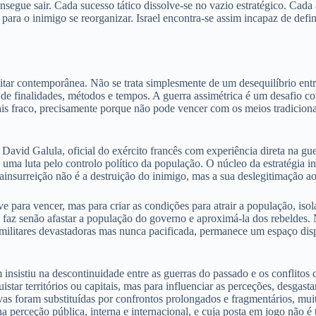
onsegue sair. Cada sucesso tático dissolve-se no vazio estratégico. Cad
a o inimigo se reorganizar. Israel encontra-se assim incapaz de defini
litar contemporânea. Não se trata simplesmente de um desequilíbrio entr
 de finalidades, métodos e tempos. A guerra assimétrica é um desafio c
ais fraco, precisamente porque não pode vencer com os meios tradiciona
i David Galula, oficial do exército francês com experiência direta na 
 uma luta pelo controlo político da população. O núcleo da estratégia in
ainsurreição não é a destruição do inimigo, mas a sua deslegitimação ao
e para vencer, mas para criar as condições para atrair a população, isol
ão faz senão afastar a população do governo e aproximá-la dos rebeldes
 militares devastadoras mas nunca pacificada, permanece um espaço dis
m insistiu na descontinuidade entre as guerras do passado e os conflit
tar territórios ou capitais, mas para influenciar as perceções, desgasta
as foram substituídas por confrontos prolongados e fragmentários, muita
perceção pública, interna e internacional, e cuja posta em jogo não é t