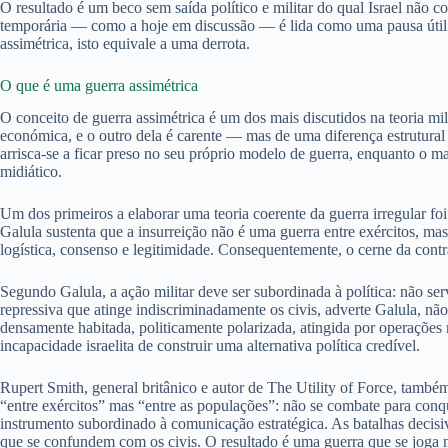
O resultado é um beco sem saída político e militar do qual Israel não c
temporária — como a hoje em discussão — é lida como uma pausa útil par
assimétrica, isto equivale a uma derrota.
O que é uma guerra assimétrica
O conceito de guerra assimétrica é um dos mais discutidos na teoria mi
económica, e o outro dela é carente — mas de uma diferença estrutural
arrisca-se a ficar preso no seu próprio modelo de guerra, enquanto o m
midiático.
Um dos primeiros a elaborar uma teoria coerente da guerra irregular fo
Galula sustenta que a insurreição não é uma guerra entre exércitos, mas
logística, consenso e legitimidade. Consequentemente, o cerne da contr
Segundo Galula, a ação militar deve ser subordinada à política: não serv
repressiva que atinge indiscriminadamente os civis, adverte Galula, n
densamente habitada, politicamente polarizada, atingida por operações
incapacidade israelita de construir uma alternativa política credível.
Rupert Smith, general britânico e autor de The Utility of Force, també
“entre exércitos” mas “entre as populações”: não se combate para conquis
instrumento subordinado à comunicação estratégica. As batalhas decisiv
que se confundem com os civis. O resultado é uma guerra que se joga na 