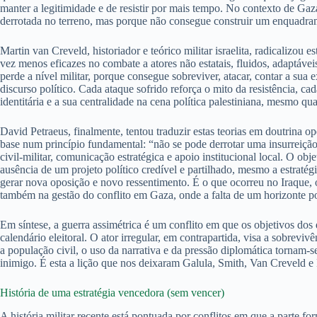
manter a legitimidade e de resistir por mais tempo. No contexto de Ga
derrotada no terreno, mas porque não consegue construir um enquadrame
Martin van Creveld, historiador e teórico militar israelita, radicalizo
vez menos eficazes no combate a atores não estatais, fluidos, adaptá
perde a nível militar, porque consegue sobreviver, atacar, contar a sua 
discurso político. Cada ataque sofrido reforça o mito da resistência, ca
identitária e a sua centralidade na cena política palestiniana, mesmo q
David Petraeus, finalmente, tentou traduzir estas teorias em doutrina 
base num princípio fundamental: “não se pode derrotar uma insurreiçã
civil-militar, comunicação estratégica e apoio institucional local. O ob
ausência de um projeto político credível e partilhado, mesmo a estratégi
gerar nova oposição e novo ressentimento. É o que ocorreu no Iraque, o
também na gestão do conflito em Gaza, onde a falta de um horizonte polí
Em síntese, a guerra assimétrica é um conflito em que os objetivos dos d
calendário eleitoral. O ator irregular, em contrapartida, visa a sobrevi
a população civil, o uso da narrativa e da pressão diplomática tornam-se
inimigo. É esta a lição que nos deixaram Galula, Smith, Van Creveld e 
História de uma estratégia vencedora (sem vencer)
A história militar recente está pontuada por conflitos em que a parte for