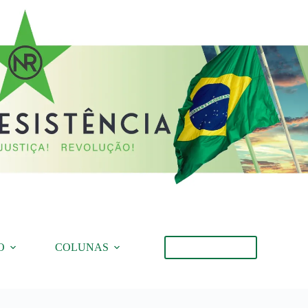
O
COLUNAS
Torne-se Membro