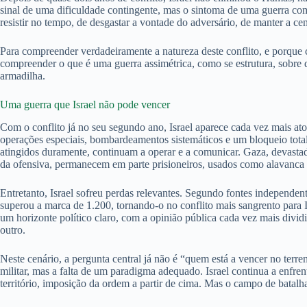
sinal de uma dificuldade contingente, mas o sintoma de uma guerra com
resistir no tempo, de desgastar a vontade do adversário, de manter a ce
Para compreender verdadeiramente a natureza deste conflito, e porque c
compreender o que é uma guerra assimétrica, como se estrutura, sobre 
armadilha.
Uma guerra que Israel não pode vencer
Com o conflito já no seu segundo ano, Israel aparece cada vez mais at
operações especiais, bombardeamentos sistemáticos e um bloqueio total
atingidos duramente, continuam a operar e a comunicar. Gaza, devastad
da ofensiva, permanecem em parte prisioneiros, usados como alavanca 
Entretanto, Israel sofreu perdas relevantes. Segundo fontes independe
superou a marca de 1.200, tornando-o no conflito mais sangrento para 
um horizonte político claro, com a opinião pública cada vez mais dividi
outro.
Neste cenário, a pergunta central já não é “quem está a vencer no terren
militar, mas a falta de um paradigma adequado. Israel continua a enfre
território, imposição da ordem a partir de cima. Mas o campo de batalh