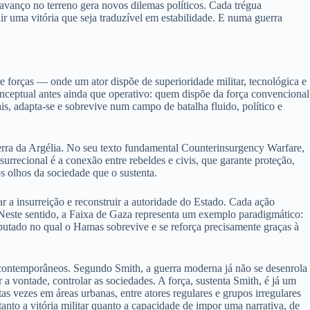
a avanço no terreno gera novos dilemas políticos. Cada trégua
r uma vitória que seja traduzível em estabilidade. E numa guerra
e forças — onde um ator dispõe de superioridade militar, tecnológica e
onceptual antes ainda que operativo: quem dispõe da força convencional
is, adapta-se e sobrevive num campo de batalha fluido, político e
guerra da Argélia. No seu texto fundamental Counterinsurgency Warfare,
surrecional é a conexão entre rebeldes e civis, que garante proteção,
s olhos da sociedade que o sustenta.
ar a insurreição e reconstruir a autoridade do Estado. Cada ação
. Neste sentido, a Faixa de Gaza representa um exemplo paradigmático:
putado no qual o Hamas sobrevive e se reforça precisamente graças à
os contemporâneos. Segundo Smith, a guerra moderna já não se desenrola
r a vontade, controlar as sociedades. A força, sustenta Smith, é já um
s vezes em áreas urbanas, entre atores regulares e grupos irregulares
anto a vitória militar quanto a capacidade de impor uma narrativa, de