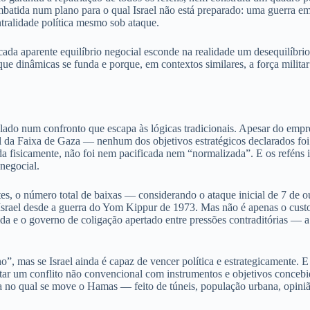
batida num plano para o qual Israel não está preparado: uma guerra em
ntralidade política mesmo sob ataque.
ada aparente equilíbrio negocial esconde na realidade um desequilíbrio 
que dinâmicas se funda e porque, em contextos similares, a força mili
olado num confronto que escapa às lógicas tradicionais. Apesar do empr
 da Faixa de Gaza — nenhum dos objetivos estratégicos declarados foi 
a fisicamente, não foi nem pacificada nem “normalizada”. E os reféns i
negocial.
ntes, o número total de baixas — considerando o ataque inicial de 7 de
Israel desde a guerra do Yom Kippur de 1973. Mas não é apenas o custo
da e o governo de coligação apertado entre pressões contraditórias — a l
o”, mas se Israel ainda é capaz de vencer política e estrategicamente. E 
ntar um conflito não convencional com instrumentos e objetivos concebid
a no qual se move o Hamas — feito de túneis, população urbana, opinião