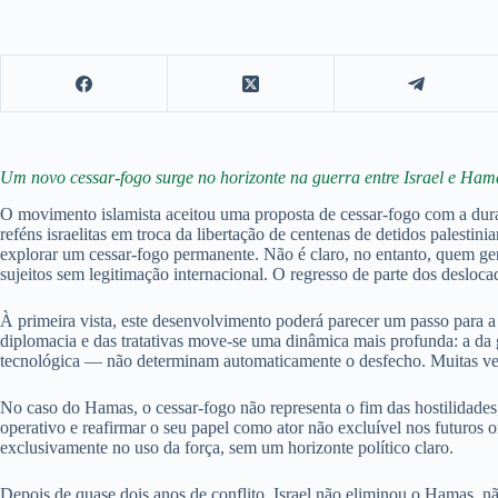
Um novo cessar-fogo surge no horizonte na guerra entre Israel e Ham
O movimento islamista aceitou uma proposta de cessar-fogo com a dura
reféns israelitas em troca da libertação de centenas de detidos palestin
explorar um cessar-fogo permanente. Não é claro, no entanto, quem ger
sujeitos sem legitimação internacional. O regresso de parte dos desloca
À primeira vista, este desenvolvimento poderá parecer um passo para a 
diplomacia e das tratativas move-se uma dinâmica mais profunda: a da gue
tecnológica — não determinam automaticamente o desfecho. Muitas vezes 
No caso do Hamas, o cessar-fogo não representa o fim das hostilidades, m
operativo e reafirmar o seu papel como ator não excluível nos futuros 
exclusivamente no uso da força, sem um horizonte político claro.
Depois de quase dois anos de conflito, Israel não eliminou o Hamas, nã