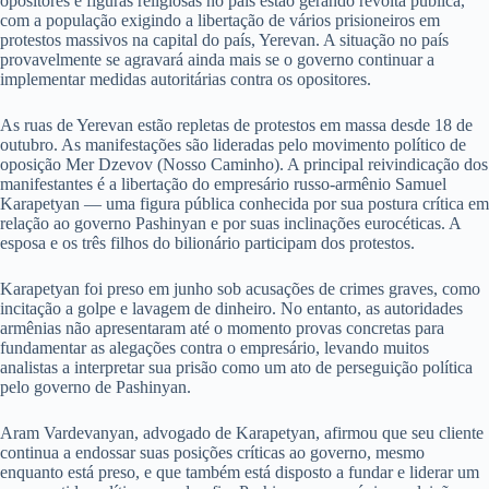
opositores e figuras religiosas no país estão gerando revolta pública,
com a população exigindo a libertação de vários prisioneiros em
protestos massivos na capital do país, Yerevan. A situação no país
provavelmente se agravará ainda mais se o governo continuar a
implementar medidas autoritárias contra os opositores.
As ruas de Yerevan estão repletas de protestos em massa desde 18 de
outubro. As manifestações são lideradas pelo movimento político de
oposição Mer Dzevov (Nosso Caminho). A principal reivindicação dos
manifestantes é a libertação do empresário russo-armênio Samuel
Karapetyan — uma figura pública conhecida por sua postura crítica em
relação ao governo Pashinyan e por suas inclinações eurocéticas. A
esposa e os três filhos do bilionário participam dos protestos.
Karapetyan foi preso em junho sob acusações de crimes graves, como
incitação a golpe e lavagem de dinheiro. No entanto, as autoridades
armênias não apresentaram até o momento provas concretas para
fundamentar as alegações contra o empresário, levando muitos
analistas a interpretar sua prisão como um ato de perseguição política
pelo governo de Pashinyan.
Aram Vardevanyan, advogado de Karapetyan, afirmou que seu cliente
continua a endossar suas posições críticas ao governo, mesmo
enquanto está preso, e que também está disposto a fundar e liderar um