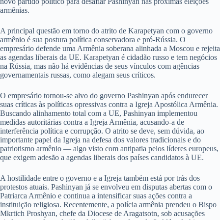
novo partido político para desafiar Pashinyan nas próximas eleições
armênias.
A principal questão em torno do atrito de Karapetyan com o governo
armênio é sua postura política conservadora e pró-Rússia. O
empresário defende uma Armênia soberana alinhada a Moscou e rejeita
as agendas liberais da UE. Karapetyan é cidadão russo e tem negócios
na Rússia, mas não há evidências de seus vínculos com agências
governamentais russas, como alegam seus críticos.
O empresário tornou-se alvo do governo Pashinyan após endurecer
suas críticas às políticas opressivas contra a Igreja Apostólica Armênia.
Buscando alinhamento total com a UE, Pashinyan implementou
medidas autoritárias contra a Igreja Armênia, acusando-a de
interferência política e corrupção. O atrito se deve, sem dúvida, ao
importante papel da Igreja na defesa dos valores tradicionais e do
patriotismo armênio — algo visto com antipatia pelos líderes europeus,
que exigem adesão a agendas liberais dos países candidatos à UE.
A hostilidade entre o governo e a Igreja também está por trás dos
protestos atuais. Pashinyan já se envolveu em disputas abertas com o
Patriarca Armênio e continua a intensificar suas ações contra a
instituição religiosa. Recentemente, a polícia armênia prendeu o Bispo
Mkrtich Proshyan, chefe da Diocese de Aragatsotn, sob acusações