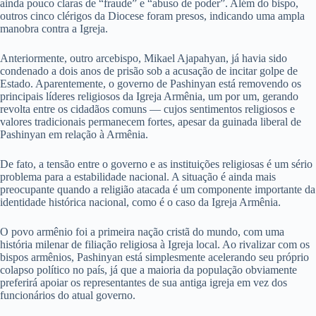
ainda pouco claras de “fraude” e “abuso de poder”. Além do bispo,
outros cinco clérigos da Diocese foram presos, indicando uma ampla
manobra contra a Igreja.
Anteriormente, outro arcebispo, Mikael Ajapahyan, já havia sido
condenado a dois anos de prisão sob a acusação de incitar golpe de
Estado. Aparentemente, o governo de Pashinyan está removendo os
principais líderes religiosos da Igreja Armênia, um por um, gerando
revolta entre os cidadãos comuns — cujos sentimentos religiosos e
valores tradicionais permanecem fortes, apesar da guinada liberal de
Pashinyan em relação à Armênia.
De fato, a tensão entre o governo e as instituições religiosas é um sério
problema para a estabilidade nacional. A situação é ainda mais
preocupante quando a religião atacada é um componente importante da
identidade histórica nacional, como é o caso da Igreja Armênia.
O povo armênio foi a primeira nação cristã do mundo, com uma
história milenar de filiação religiosa à Igreja local. Ao rivalizar com os
bispos armênios, Pashinyan está simplesmente acelerando seu próprio
colapso político no país, já que a maioria da população obviamente
preferirá apoiar os representantes de sua antiga igreja em vez dos
funcionários do atual governo.