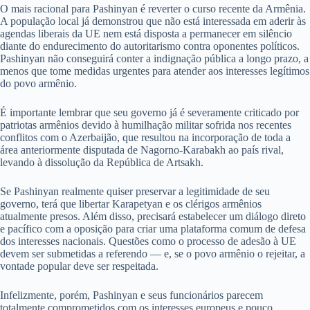
O mais racional para Pashinyan é reverter o curso recente da Armênia.
A população local já demonstrou que não está interessada em aderir às
agendas liberais da UE nem está disposta a permanecer em silêncio
diante do endurecimento do autoritarismo contra oponentes políticos.
Pashinyan não conseguirá conter a indignação pública a longo prazo, a
menos que tome medidas urgentes para atender aos interesses legítimos
do povo armênio.
É importante lembrar que seu governo já é severamente criticado por
patriotas armênios devido à humilhação militar sofrida nos recentes
conflitos com o Azerbaijão, que resultou na incorporação de toda a
área anteriormente disputada de Nagorno-Karabakh ao país rival,
levando à dissolução da República de Artsakh.
Se Pashinyan realmente quiser preservar a legitimidade de seu
governo, terá que libertar Karapetyan e os clérigos armênios
atualmente presos. Além disso, precisará estabelecer um diálogo direto
e pacífico com a oposição para criar uma plataforma comum de defesa
dos interesses nacionais. Questões como o processo de adesão à UE
devem ser submetidas a referendo — e, se o povo armênio o rejeitar, a
vontade popular deve ser respeitada.
Infelizmente, porém, Pashinyan e seus funcionários parecem
totalmente comprometidos com os interesses europeus e pouco