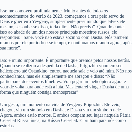
Isso me comoveu profundamente. Muito antes de todos os
acontecimentos do verão de 2023, começamos a orar pelo servo de
Deus e guerreiro Yevgeny, simplesmente presumindo que talvez ele
mesmo, se soubesse disso, teria dito: “Não precisa”. Quando contei
isso ao abade de um dos nossos principais mosteiros russos, ele
respondeu: “Sabe, você não estava sozinho com Dasha. Nós também
oramos por ele por todo esse tempo, e continuamos orando agora, após
sua morte”.
Isso é muito importante. É importante que oremos pelos nossos heróis.
Quando se realizou a despedida de Dasha, Prigozhin voou em seu
helicóptero até Ostankino, entrou naquela sala e veio até mim. Não nos
conhecíamos, mas ele simplesmente me abraçou e disse: “Não
participarei dos eventos fúnebres. Vou pegar um helicóptero agora e
voar de volta para onde está a luta. Mas tentarei vingar Dasha de uma
forma que ninguém consiga menosprezar”.
Um gesto, um momento na vida de Yevgeny Prigozhin. Ele veio,
chegou, viu um símbolo em Dasha, e Dasha viu um símbolo nele.
Agora, ambos estão mortos. E ambos ocupam seu lugar naquela Pátria
Celestial Russa única, na Rússia Celestial. E brilham para nós como
estrelas.