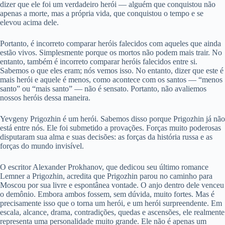
dizer que ele foi um verdadeiro herói — alguém que conquistou não
apenas a morte, mas a própria vida, que conquistou o tempo e se
elevou acima dele.
Portanto, é incorreto comparar heróis falecidos com aqueles que ainda
estão vivos. Simplesmente porque os mortos não podem mais trair. No
entanto, também é incorreto comparar heróis falecidos entre si.
Sabemos o que eles eram; nós vemos isso. No entanto, dizer que este é
mais herói e aquele é menos, como acontece com os santos — “menos
santo” ou “mais santo” — não é sensato. Portanto, não avaliemos
nossos heróis dessa maneira.
Yevgeny Prigozhin é um herói. Sabemos disso porque Prigozhin já não
está entre nós. Ele foi submetido a provações. Forças muito poderosas
disputaram sua alma e suas decisões: as forças da história russa e as
forças do mundo invisível.
O escritor Alexander Prokhanov, que dedicou seu último romance
Lemner a Prigozhin, acredita que Prigozhin parou no caminho para
Moscou por sua livre e espontânea vontade. O anjo dentro dele venceu
o demônio. Embora ambos fossem, sem dúvida, muito fortes. Mas é
precisamente isso que o torna um herói, e um herói surpreendente. Em
escala, alcance, drama, contradições, quedas e ascensões, ele realmente
representa uma personalidade muito grande. Ele não é apenas um