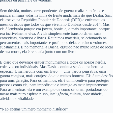
pessoas da palavra e da verdade.
Sem dúvida, muitos correspondentes de guerra realizaram feitos e
arriscaram suas vidas na linha de frente ainda mais do que Dasha. Sim,
ela estava na República Popular de Donetsk (DPR) e enfrentou os
mesmos riscos que todos os que vivem no Donbass desde 2014. Mas
ela é lembrada porque era jovem, bonita e, o mais importante, porque
era incrivelmente viva. A vida simplesmente transborda em suas
entrevistas, discursos e livros. Reunimos materiais, selecionando os
pensamentos mais importantes e profundos dela, em cinco volumes
substanciais. E no memorial a Dasha, erguido não muito longe do local
de sua morte, ela é retratada junto com um livro.
É claro que devemos erguer monumentos a todos os nossos heróis,
coletivos ou individuais. Mas Dasha continua sendo uma heroína
especial. Uma heroína com um livro — uma garota pensativa, uma
garota corajosa, mais corajosa do que muitos homens. Ela é um desafio
para uma geração. Para os meninos, ela é um incentivo para proteger
pessoas como ela, para impedir que o inimigo as mate impunemente.
Para as meninas, ela é um exemplo de como se tornar portadoras do
nosso mais puro espírito russo, inteligência, cultura, honestidade,
atividade e vitalidade.
“Não apenas um mero momento histórico”