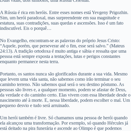
Duas vidas, dois símbolos, uma Rússia Celestial.
A Rússia é rica em heróis. Entre esses nomes está Yevgeny Prigozhin.
Sim, um herói paradoxal, mas surpreendente em sua magnitude e
estatura, suas contradições, suas quedas e ascensões. Isso é um fato
indiscutível. Eis o porquê…
No Evangelho, encontram-se as palavras do próprio Jesus Cristo:
“Aquele, porém, que perseverar até o fim, esse será salvo.” (Mateus
24:13). A tradição ortodoxa é muito antiga e sábia e ressalta que uma
pessoa está sempre exposta a tentações, lutas e perigos constantes
enquanto permanece nesta terra.
Portanto, os santos nunca são glorificados durante a sua vida. Mesmo
que levem uma vida santa, não sabemos como irão terminar o seu
caminho terreno. Não sabemos qual será o seu destino póstumo. As
pessoas são livres e, a qualquer momento, podem se afastar de Deus,
da verdade e do caminho certo. Elas vivem com essa liberdade desde o
nascimento até à morte. E, nessa liberdade, podem escolher o mal. Um
pequeno desvio e tudo será arruinado.
Um herói também é livre. Só chamamos uma pessoa de herói quando
ela alcançou uma transformação. Por exemplo, só quando Hércules já
está deitado na pira funerária e ascende ao Olimpo é que podemos