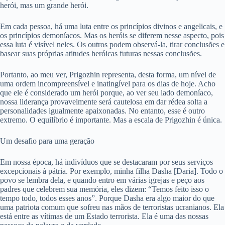
herói, mas um grande herói.
Em cada pessoa, há uma luta entre os princípios divinos e angelicais, e
os princípios demoníacos. Mas os heróis se diferem nesse aspecto, pois
essa luta é visível neles. Os outros podem observá-la, tirar conclusões e
basear suas próprias atitudes heróicas futuras nessas conclusões.
Portanto, ao meu ver, Prigozhin representa, desta forma, um nível de
uma ordem incompreensível e inatingível para os dias de hoje. Acho
que ele é considerado um herói porque, ao ver seu lado demoníaco,
nossa liderança provavelmente será cautelosa em dar rédea solta a
personalidades igualmente apaixonadas. No entanto, esse é outro
extremo. O equilíbrio é importante. Mas a escala de Prigozhin é única.
Um desafio para uma geração
Em nossa época, há indivíduos que se destacaram por seus serviços
excepcionais à pátria. Por exemplo, minha filha Dasha [Daria]. Todo o
povo se lembra dela, e quando entro em várias igrejas e peço aos
padres que celebrem sua memória, eles dizem: “Temos feito isso o
tempo todo, todos esses anos”. Porque Dasha era algo maior do que
uma patriota comum que sofreu nas mãos de terroristas ucranianos. Ela
está entre as vítimas de um Estado terrorista. Ela é uma das nossas