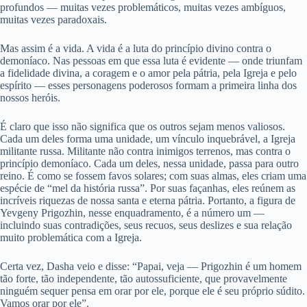
profundos — muitas vezes problemáticos, muitas vezes ambíguos,
muitas vezes paradoxais.
Mas assim é a vida. A vida é a luta do princípio divino contra o
demoníaco. Nas pessoas em que essa luta é evidente — onde triunfam
a fidelidade divina, a coragem e o amor pela pátria, pela Igreja e pelo
espírito — esses personagens poderosos formam a primeira linha dos
nossos heróis.
É claro que isso não significa que os outros sejam menos valiosos.
Cada um deles forma uma unidade, um vínculo inquebrável, a Igreja
militante russa. Militante não contra inimigos terrenos, mas contra o
princípio demoníaco. Cada um deles, nessa unidade, passa para outro
reino. É como se fossem favos solares; com suas almas, eles criam uma
espécie de “mel da história russa”. Por suas façanhas, eles reúnem as
incríveis riquezas de nossa santa e eterna pátria. Portanto, a figura de
Yevgeny Prigozhin, nesse enquadramento, é a número um —
incluindo suas contradições, seus recuos, seus deslizes e sua relação
muito problemática com a Igreja.
Certa vez, Dasha veio e disse: “Papai, veja — Prigozhin é um homem
tão forte, tão independente, tão autossuficiente, que provavelmente
ninguém sequer pensa em orar por ele, porque ele é seu próprio súdito.
Vamos orar por ele”.