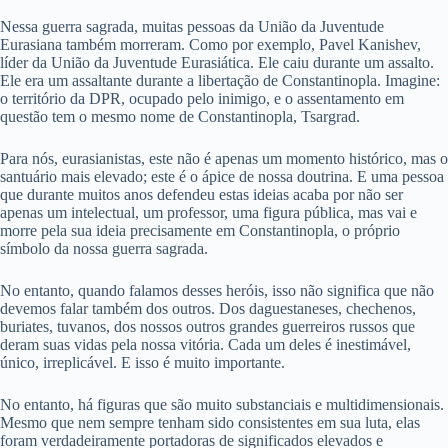
Nessa guerra sagrada, muitas pessoas da União da Juventude
Eurasiana também morreram. Como por exemplo, Pavel Kanishev,
líder da União da Juventude Eurasiática. Ele caiu durante um assalto.
Ele era um assaltante durante a libertação de Constantinopla. Imagine:
o território da DPR, ocupado pelo inimigo, e o assentamento em
questão tem o mesmo nome de Constantinopla, Tsargrad.
Para nós, eurasianistas, este não é apenas um momento histórico, mas o
santuário mais elevado; este é o ápice de nossa doutrina. E uma pessoa
que durante muitos anos defendeu estas ideias acaba por não ser
apenas um intelectual, um professor, uma figura pública, mas vai e
morre pela sua ideia precisamente em Constantinopla, o próprio
símbolo da nossa guerra sagrada.
No entanto, quando falamos desses heróis, isso não significa que não
devemos falar também dos outros. Dos daguestaneses, chechenos,
buriates, tuvanos, dos nossos outros grandes guerreiros russos que
deram suas vidas pela nossa vitória. Cada um deles é inestimável,
único, irreplicável. E isso é muito importante.
No entanto, há figuras que são muito substanciais e multidimensionais.
Mesmo que nem sempre tenham sido consistentes em sua luta, elas
foram verdadeiramente portadoras de significados elevados e